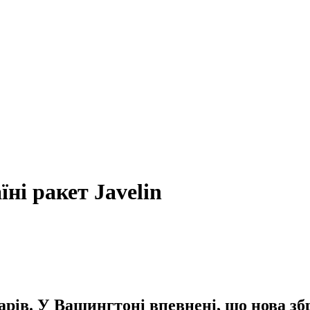
ні ракет Javelin
рів. У Вашингтоні впевнені, що нова збр