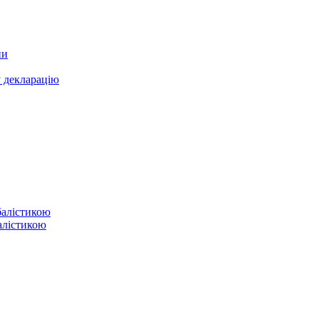
ни
у декларацію
балістикою