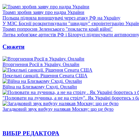
Трамп зробив заяву про надра України
Польща підняла винищувачі через атаку РФ на Україну
У МЗС Боснії розкритикували "швидшу" євроінтеграцію Украї
Трамп попросив Зеленського "покласти край війні"
Литва зобов'яже артистів РФ і Білорусі підписувати антивоєнн
Сюжети
Вторгнення Росії в Україну. Онлайн
Пекельні санкції. Рішення Сената США
Війна на Близькому Сході. Онлайн
"Полювати на лучника, а не на стрілу". Як Україні боротись з 
Загадковий звук вибуху налякав Москву: що це було
ВИБІР РЕДАКТОРА