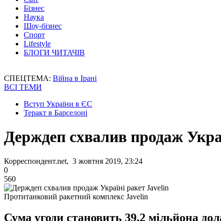
Бізнес
Наука
Шоу-бізнес
Спорт
Lifestyle
БЛОГИ ЧИТАЧІВ
СПЕЦТЕМА:
Війна в Ірані
ВСІ ТЕМИ
Вступ України в ЄС
Теракт в Барселоні
Держдеп схвалив продаж Украї
Корреспондент.net, 3 жовтня 2019, 23:24
0
560
Протитанковий ракетний комплекс Javelin
Сума угоди становить 39,2 мільйона дола