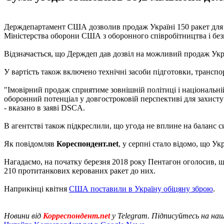
Держдепартамент США дозволив продаж Україні 150 ракет для пр
Міністерства оборони США з оборонного співробітництва і бе
Відзначається, що Держдеп дав дозвіл на можливий продаж Украї
У вартість також включено технічні засоби підготовки, трансп
"Імовірний продаж сприятиме зовнішній політиці і національн
оборонний потенціал у довгостроковій перспективі для захисту с
- вказано в заяві DSCA.
В агентстві також підкреслили, що угода не вплине на баланс си
Як повідомляв
Кореспондент.net
, у серпні стало відомо, що У
Нагадаємо, на початку березня 2018 року Пентагон оголосив, щ
210 протитанкових керованих ракет до них.
Наприкінці квітня
США поставили в Україну обіцяну зброю
.
Новини від
Корреспондент.net
у Telegram. Підписуйтесь на на