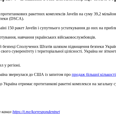
отитанкових ракетних комплексів Javelin на суму 39,2 мільйона
зпеки (DSCA).
ні 150 ракет Javelin і супутнього устаткування до них на прибли
ортування, навчання українських військовослужбовців.
ій безпеці Сполучених Штатів шляхом підвищення безпеки Україн
вого суверенітету і територіальної цілісності. Україна не зіткне
л у регіоні.
країна звернулася до США із запитом про
продаж більшої кількості 
о Україна отримає протитанкові ракетні комплекси на загальну с
ш канал
https://t.me/korrespondentnet