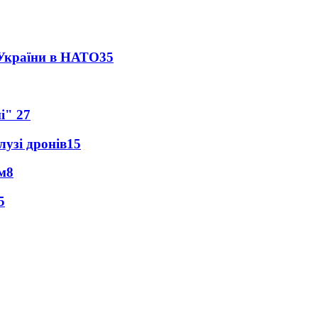
 України в НАТО
35
ні"
27
лузі дронів
15
м
8
5