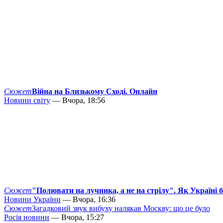
Сюжет
Війна на Близькому Сході. Онлайн
Новини світу
— Вчора, 18:56
Сюжет
"Полювати на лучника, а не на стрілу". Як Україні 
Новини України
— Вчора, 16:36
Сюжет
Загадковий звук вибуху налякав Москву: що це було
Росія новини
— Вчора, 15:27