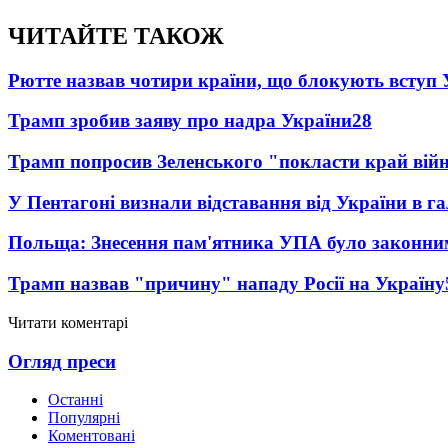
ЧИТАЙТЕ ТАКОЖ
Рютте назвав чотири країни, що блокують вступ
Трамп зробив заяву про надра України
28
Трамп попросив Зеленського "покласти край вій
У Пентагоні визнали відставання від України в га
Польща: Знесення пам'ятника УПА було законни
Трамп назвав "причину" нападу Росії на Україну
Читати коментарі
Огляд преси
Останні
Популярні
Коментовані