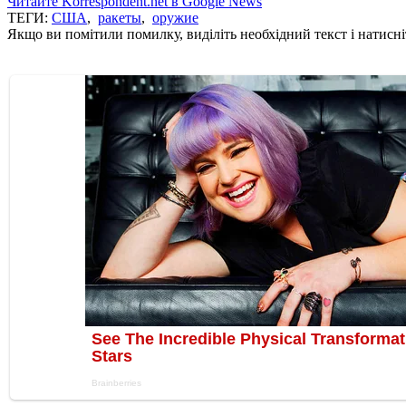
Читайте Korrespondent.net в Google News
ТЕГИ:
США
,
ракеты
,
оружие
Якщо ви помітили помилку, виділіть необхідний текст і натисніт