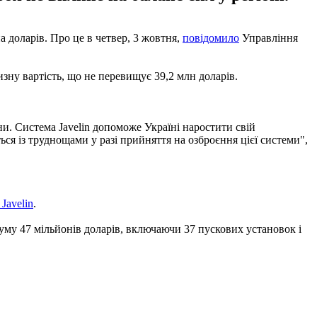
 доларів. Про це в четвер, 3 жовтня,
повідомило
Управління
зну вартість, що не перевищує 39,2 млн доларів.
и. Система Javelin допоможе Україні наростити свій
ться із труднощами у разі прийняття на озброєння цієї системи",
Javelin
.
уму 47 мільйонів доларів, включаючи 37 пускових установок і