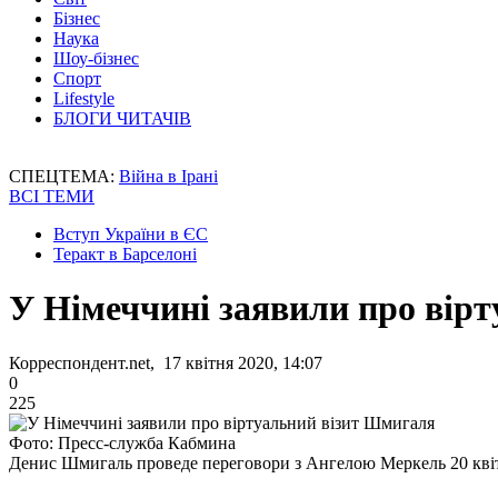
Бізнес
Наука
Шоу-бізнес
Спорт
Lifestyle
БЛОГИ ЧИТАЧІВ
СПЕЦТЕМА:
Війна в Ірані
ВСІ ТЕМИ
Вступ України в ЄС
Теракт в Барселоні
У Німеччині заявили про вір
Корреспондент.net, 17 квітня 2020, 14:07
0
225
Фото: Пресс-служба Кабмина
Денис Шмигаль проведе переговори з Ангелою Меркель 20 кві