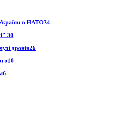
 України в НАТО
34
ні"
30
лузі дронів
26
ого
10
м
6