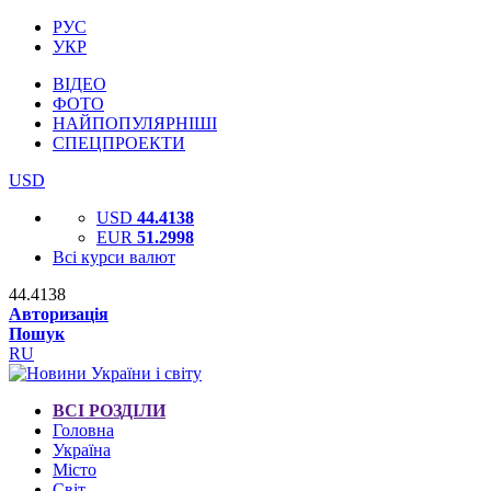
РУС
УКР
ВІДЕО
ФОТО
НАЙПОПУЛЯРНІШІ
СПЕЦПРОЕКТИ
USD
USD
44.4138
EUR
51.2998
Всі курси валют
44.4138
Авторизація
Пошук
RU
ВСІ РОЗДІЛИ
Головна
Україна
Місто
Світ