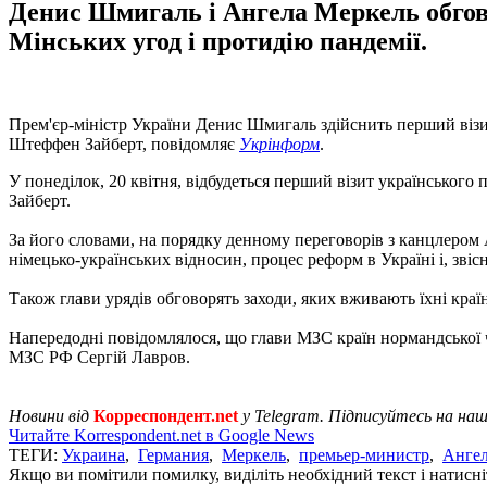
Денис Шмигаль і Ангела Меркель обгов
Мінських угод і протидію пандемії.
Прем'єр-міністр України Денис Шмигаль здійснить перший візи
Штеффен Зайберт, повідомляє
Укрінформ
.
У понеділок, 20 квітня, відбудеться перший візит українського 
Зайберт.
За його словами, на порядку денному переговорів з канцлером А
німецько-українських відносин, процес реформ в Україні і, звіс
Також глави урядів обговорять заходи, яких вживають їхні краї
Напередодні повідомлялося, що глави МЗС країн нормандської
МЗС РФ Сергій Лавров.
Новини від
Корреспондент.net
у Telegram. Підписуйтесь на на
Читайте Korrespondent.net в Google News
ТЕГИ:
Украина
,
Германия
,
Меркель
,
премьер-министр
,
Ангел
Якщо ви помітили помилку, виділіть необхідний текст і натисніт