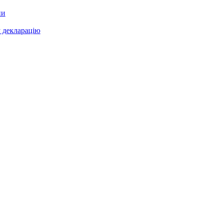
ни
у декларацію