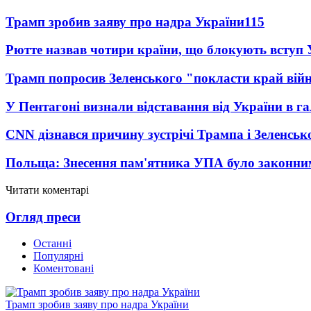
Трамп зробив заяву про надра України
115
Рютте назвав чотири країни, що блокують вступ
Трамп попросив Зеленського "покласти край вій
У Пентагоні визнали відставання від України в га
CNN дізнався причину зустрічі Трампа і Зеленськ
Польща: Знесення пам'ятника УПА було законни
Читати коментарі
Огляд преси
Останні
Популярні
Коментовані
Трамп зробив заяву про надра України