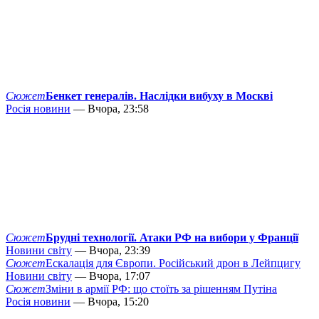
Сюжет
Бенкет генералів. Наслідки вибуху в Москві
Росія новини
— Вчора, 23:58
Сюжет
Брудні технології. Атаки РФ на вибори у Франції
Новини світу
— Вчора, 23:39
Сюжет
Ескалація для Європи. Російський дрон в Лейпцигу
Новини світу
— Вчора, 17:07
Сюжет
Зміни в армії РФ: що стоїть за рішенням Путіна
Росія новини
— Вчора, 15:20