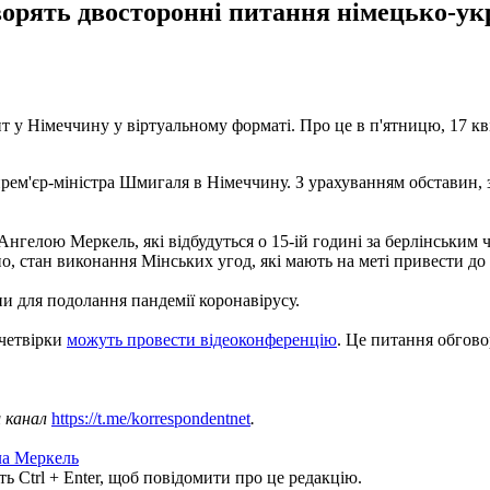
орять двосторонні питання німецько-ук
т у Німеччину у віртуальному форматі. Про це в п'ятницю, 17 к
прем'єр-міністра Шмигаля в Німеччину. З урахуванням обставин, з
нгелою Меркель, які відбудуться о 15-ій годині за берлінським ч
но, стан виконання Мінських угод, які мають на меті привести до
ни для подолання пандемії коронавірусу.
 четвірки
можуть провести відеоконференцію
. Це питання обгово
ш канал
https://t.me/korrespondentnet
.
а Меркель
ь Ctrl + Enter, щоб повідомити про це редакцію.