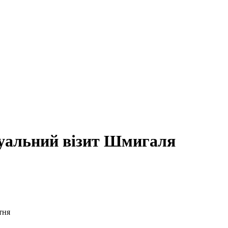
туальний візит Шмигаля
тня