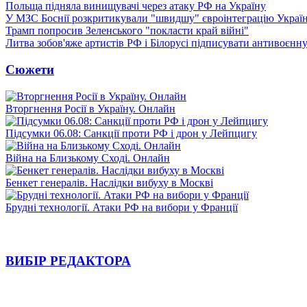
Польща підняла винищувачі через атаку РФ на Україну
У МЗС Боснії розкритикували "швидшу" євроінтеграцію Украї
Трамп попросив Зеленського "покласти край війні"
Литва зобов'яже артистів РФ і Білорусі підписувати антивоєнн
Сюжети
Вторгнення Росії в Україну. Онлайн
Підсумки 06.08: Санкції проти РФ і дрон у Лейпцигу
Війна на Близькому Сході. Онлайн
Бенкет генералів. Наслідки вибуху в Москві
Брудні технології. Атаки РФ на вибори у Франції
ВИБІР РЕДАКТОРА