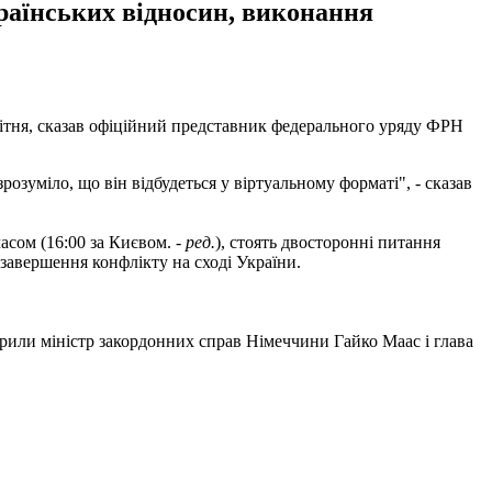
раїнських відносин, виконання
вітня, сказав офіційний представник федерального уряду ФРН
розуміло, що він відбудеться у віртуальному форматі", - сказав
асом (16:00 за Києвом. -
ред.
), стоять двосторонні питання
 завершення конфлікту на сході України.
рили міністр закордонних справ Німеччини Гайко Маас і глава