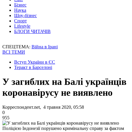
Бізнес
Наука
Шоу-бізнес
Спорт
Lifestyle
БЛОГИ ЧИТАЧІВ
СПЕЦТЕМА:
Війна в Ірані
ВСІ ТЕМИ
Вступ України в ЄС
Теракт в Барселоні
У загиблих на Балі українців
коронавірусу не виявлено
Корреспондент.net, 4 травня 2020, 05:58
0
955
Поліцією Індонезії порушено кримінальну справу за фактом