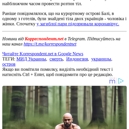
найближчим часом провести розтин тіл.
Раніше повідомлялося, що на курортному острові Балі, в
одному з готелів, були знайдені тіла двох українців - чоловіка і
жінки. Спочатку
у загиблої пари підозрювали коронавірус.
Новини від
Корреспондент.net
в Telegram. Підписуйтесь на
наш канал
https://t.me/korrespondentnet
Читайте Korrespondent.net в Google News
ТЕГИ:
МИД Украины
,
смерть
,
Индонезия
,
украинцы
,
остров
Якщо ви помітили помилку, виділіть необхідний текст і
натисніть Ctrl + Enter, щоб повідомити про це редакцію.