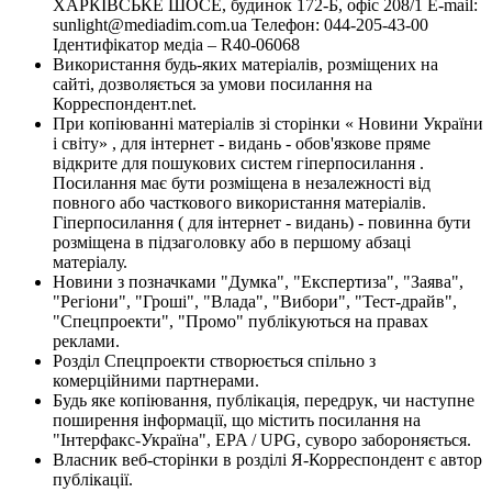
ХАРКІВСЬКЕ ШОСЕ, будинок 172-Б, офіс 208/1 E-mail:
sunlight@mediadim.com.ua
Телефон: 044-205-43-00
Ідентифікатор медіа – R40-06068
Використання будь-яких матеріалів, розміщених на
сайті, дозволяється за умови посилання на
Корреспондент.net.
При копіюванні матеріалів зі сторінки « Новини України
і світу» , для інтернет - видань - обов'язкове пряме
відкрите для пошукових систем гіперпосилання .
Посилання має бути розміщена в незалежності від
повного або часткового використання матеріалів.
Гіперпосилання ( для інтернет - видань) - повинна бути
розміщена в підзаголовку або в першому абзаці
матеріалу.
Новини з позначками "Думка", "Експертиза", "Заява",
"Регіони", "Гроші", "Влада", "Вибори", "Тест-драйв",
"Спецпроекти", "Промо" публікуються на правах
реклами.
Розділ Спецпроекти створюється спільно з
комерційними партнерами.
Будь яке копіювання, публікація, передрук, чи наступне
поширення інформації, що містить посилання на
"Інтерфакс-Україна", EPA / UPG, суворо забороняється.
Власник веб-сторінки в розділі Я-Корреспондент є автор
публікації.