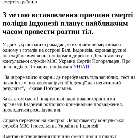
смерті українців
З метою встановлення причини смерті
поліція Індонезії планує найближчим
часом провести розтин тіл.
У двох українських громадян, яких знайшли мертвими в
одному з готелів на острові Балі, Індонезія, коронавірусної
інфекції не виявлено, повідомив директор Департаменту
консульської служби МЗС України Сергій Погорельцев. Про
це в неділю, 3 травня, повідомив
УНІАН
.
"За інформацією лікарні, де перебувають тіла загиблих, тест на
наявність у них коронавірусної інфекції дав негативний
результат", - сказав Погорельцев.
За фактом смерті подружньої пари правоохоронними
органами Індонезії розпочато кримінальне провадження,
проводиться розслідування.
Справа перебуває на контролі Департаменту консульської
служби МЗС і посольства України в Індонезії.
З метою встановлення причини смерті поліція планує