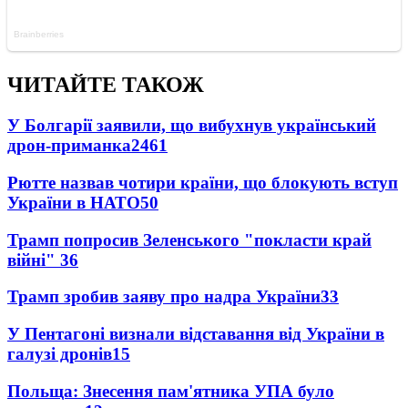
ЧИТАЙТЕ ТАКОЖ
У Болгарії заявили, що вибухнув український
дрон-приманка
2461
Рютте назвав чотири країни, що блокують вступ
України в НАТО
50
Трамп попросив Зеленського "покласти край
війні"
36
Трамп зробив заяву про надра України
33
У Пентагоні визнали відставання від України в
галузі дронів
15
Польща: Знесення пам'ятника УПА було