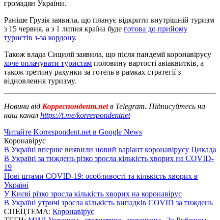
громадян України.
Раніше Грузія заявила, що планує відкрити внутрішній туризм
з 15 червня, а з 1 липня країна буде
готова до прийому
туристів з-за кордону.
Також влада Сицилії заявила, що після пандемії коронавірусу
хоче оплачувати туристам
половину вартості авіаквитків, а
також третину рахунки за готель в рамках стратегії з
відновлення туризму.
Новини від
Корреспондент.net
в Telegram. Підписуйтесь на
наш канал
https://t.me/korrespondentnet
Читайте Korrespondent.net в Google News
Коронавірус
В Україні вперше виявили новий варіант коронавірусу Цикада
В Україні за тиждень різко зросла кількість хворих на COVID-
19
Нові штами COVID-19: особливості та кількість хворих в
Україні
У Києві різко зросла кількість хворих на коронавірус
В Україні утричі зросла кількість випадків COVID за тиждень
СПЕЦТЕМА:
Коронавірус