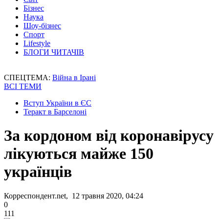
Бізнес
Наука
Шоу-бізнес
Спорт
Lifestyle
БЛОГИ ЧИТАЧІВ
СПЕЦТЕМА:
Війна в Ірані
ВСІ ТЕМИ
Вступ України в ЄС
Теракт в Барселоні
За кордоном від коронавірусу
лікуються майже 150
українців
Корреспондент.net, 12 травня 2020, 04:24
0
111