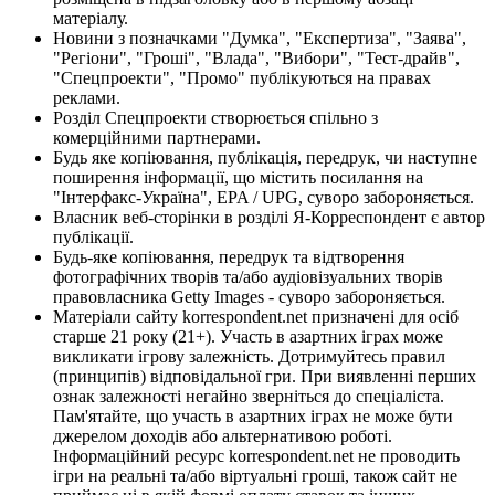
матеріалу.
Новини з позначками "Думка", "Експертиза", "Заява",
"Регіони", "Гроші", "Влада", "Вибори", "Тест-драйв",
"Спецпроекти", "Промо" публікуються на правах
реклами.
Розділ Спецпроекти створюється спільно з
комерційними партнерами.
Будь яке копіювання, публікація, передрук, чи наступне
поширення інформації, що містить посилання на
"Інтерфакс-Україна", EPA / UPG, суворо забороняється.
Власник веб-сторінки в розділі Я-Корреспондент є автор
публікації.
Будь-яке копіювання, передрук та відтворення
фотографічних творів та/або аудіовізуальних творів
правовласника Getty Images - суворо забороняється.
Матеріали сайту korrespondent.net призначені для осіб
старше 21 року (21+). Участь в азартних іграх може
викликати ігрову залежність. Дотримуйтесь правил
(принципів) відповідальної гри. При виявленні перших
ознак залежності негайно зверніться до спеціаліста.
Пам'ятайте, що участь в азартних іграх не може бути
джерелом доходів або альтернативою роботі.
Інформаційний ресурс korrespondent.net не проводить
ігри на реальні та/або віртуальні гроші, також сайт не