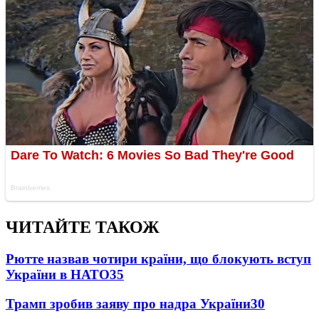
ЧИТАЙТЕ ТАКОЖ
Рютте назвав чотири країни, що блокують вступ
України в НАТО
35
Трамп зробив заяву про надра України
30