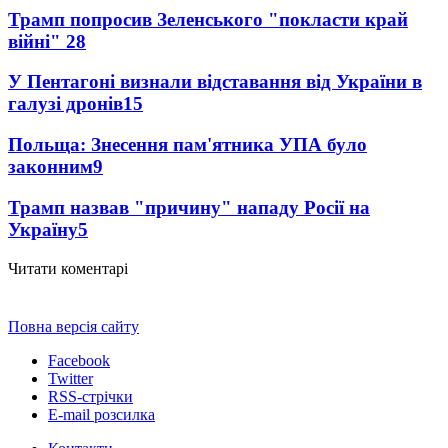
Трамп попросив Зеленського "покласти край
війні"
28
У Пентагоні визнали відставання від України в
галузі дронів
15
Польща: Знесення пам'ятника УПА було
законним
9
Трамп назвав "причину" нападу Росії на
Україну
5
Читати коментарі
Повна версія сайту
Facebook
Twitter
RSS-стрічки
E-mail розсилка