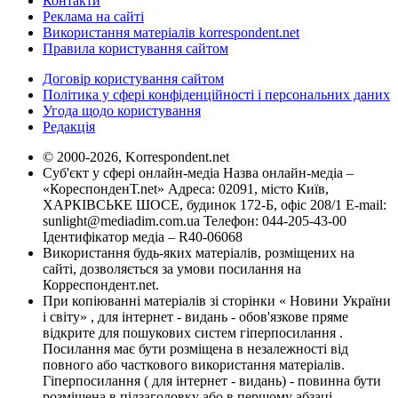
Контакти
Реклама на сайті
Використання матеріалів korrespondent.net
Правила користування сайтом
Договір користування сайтом
Політика у сфері конфіденційності і персональних даних
Угода щодо користування
Редакція
© 2000-2026, Korrespondent.net
Суб'єкт у сфері онлайн-медіа Назва онлайн-медіа –
«КореспонденТ.net» Адреса: 02091, місто Київ,
ХАРКІВСЬКЕ ШОСЕ, будинок 172-Б, офіс 208/1 E-mail:
sunlight@mediadim.com.ua
Телефон: 044-205-43-00
Ідентифікатор медіа – R40-06068
Використання будь-яких матеріалів, розміщених на
сайті, дозволяється за умови посилання на
Корреспондент.net.
При копіюванні матеріалів зі сторінки « Новини України
і світу» , для інтернет - видань - обов'язкове пряме
відкрите для пошукових систем гіперпосилання .
Посилання має бути розміщена в незалежності від
повного або часткового використання матеріалів.
Гіперпосилання ( для інтернет - видань) - повинна бути
розміщена в підзаголовку або в першому абзаці