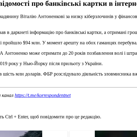
ідомості про банківські картки в інтерне
дянину Віталію Антоненкові за низку кіберзлочинів у фінансовій
ав в даркнеті інформацію про банківські картки, а отримані гро
кі пройшло $94 млн. У момент арешту на обох гаманцях перебувал
 Антоненко може отримати до 20 років позбавлення волі і штра
019 року у Нью-Йорку після прильоту з України.
 шість млн доларів. ФБР розслідувало діяльність зловмисника вж
ш канал
https://t.me/korrespondentnet
ь Ctrl + Enter, щоб повідомити про це редакцію.