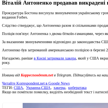
Віталій Антоненко продавав викрадені в
Прокуратура Бостона висунула звинувачення українському грома
видання Forbes.
Слідство стверджує, що Антоненко разом зі спільниками продав
Поліція пов'язує Антоненка з двома біткоїн-гаманцями, через я
За вказаними звинуваченнями відповідно до законодавства США
Антоненко був затриманий американською поліцією в березні 2
Нагадаємо, раніше
в Києві затримали хакера
, який у США вкрав
року.
Новини від
Корреспондент.net
в Telegram. Підписуйтесь на на
Читайте Korrespondent.net в Google News
ТЕГИ:
США
,
Украина-США
,
хакеры
,
кибератака
Якщо ви помітили помилку, виділіть необхідний текст і натисніт