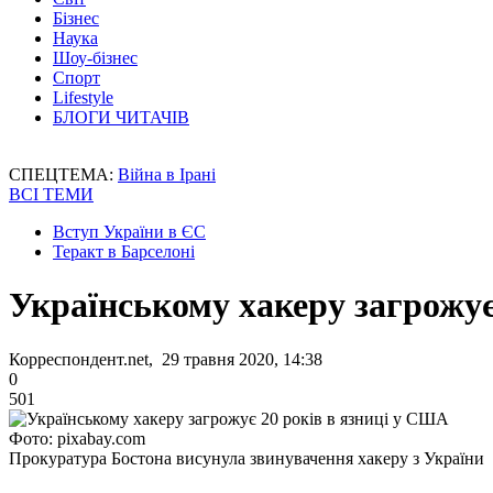
Бізнес
Наука
Шоу-бізнес
Спорт
Lifestyle
БЛОГИ ЧИТАЧІВ
СПЕЦТЕМА:
Війна в Ірані
ВСІ ТЕМИ
Вступ України в ЄС
Теракт в Барселоні
Українському хакеру загрожує
Корреспондент.net, 29 травня 2020, 14:38
0
501
Фото: pixabay.com
Прокуратура Бостона висунула звинувачення хакеру з України