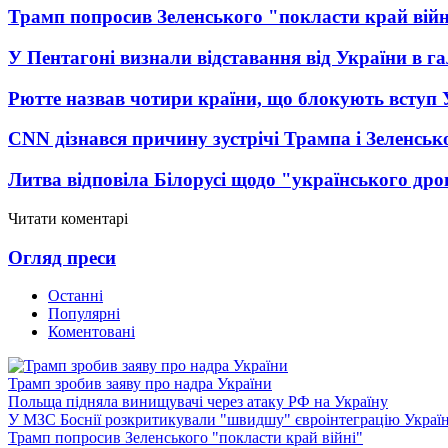
Трамп попросив Зеленського "покласти край вій
У Пентагоні визнали відставання від України в га
Рютте назвав чотири країни, що блокують вступ
CNN дізнався причину зустрічі Трампа і Зеленськ
Литва відповіла Білорусі щодо "українського дро
Читати коментарі
Огляд преси
Останні
Популярні
Коментовані
Трамп зробив заяву про надра України
Польща підняла винищувачі через атаку РФ на Україну
У МЗС Боснії розкритикували "швидшу" євроінтеграцію Украї
Трамп попросив Зеленського "покласти край війні"