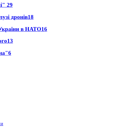
ні"
29
лузі дронів
18
 України в НАТО
16
ого
13
на"
6
ни