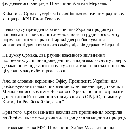
федерального канцлера Німеччини Ангели Меркель.
Крім того, Єрмак зустрівся із зовнішньополітичним радником
канцлера ФРН Яном Гекером.
Глава офісу президента зазначив, що Україна продовжує
наполягати на виконанні домовленостей грудневого саміту
нормандської четвірки в Парижі для розблокування
можливості для наступного саміту лідерів держав у Берліні.
На думку Єрмака, два раунди взаємного звільнення
полонених, успішно проведені після паризького саміту лідерів
держав нормандського формату - позитивні приклади того, як
ці угоди можуть бути реалізовані.
Але, за словами керівника Офісу Президента України, для
розблокування подальших взаємних звільнень представники
Міжнародного комітету Червоного Хреста повинні отримати
доступ до осіб, незаконно утримуваних в ОРДЛО, а також у
Криму і в Російській Федерації.
Крім того, Єрмак зазначив важливість припинення обстрілів
на Донбасі як базової умови для просування мирного процесу.
Нагадаємо, глава МЗС Німеччини Хайко Маас заявив на