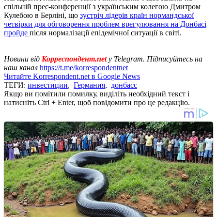
спільній прес-конференції з українським колегою Дмитром
Кулебою в Берліні, що
зустріч лідерів країн нормандської
четвірки для обговорення проблем врегулювання на Донбасі
пройде
після нормалізації епідемічної ситуації в світі.
Новини від
Корреспондент.net
у Telegram. Підписуйтесь на
наш канал
https://t.me/korrespondentnet
Читайте Korrespondent.net в Google News
ТЕГИ:
инвестиции
,
Германия
,
донбасс
Якщо ви помітили помилку, виділіть необхідний текст і
натисніть Ctrl + Enter, щоб повідомити про це редакцію.