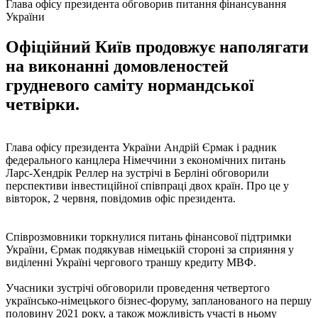
Глава офісу президента обговорив питання фінансування
України
Офіційний Київ продовжує наполягати
на виконанні домовленостей
грудневого саміту нормандської
четвірки.
Глава офісу президента України Андрій Єрмак і радник
федерального канцлера Німеччини з економічних питань
Ларс-Хендрік Реллер на зустрічі в Берліні обговорили
перспективи інвестиційної співпраці двох країн. Про це у
вівторок, 2 червня, повідомив офіс президента.
Співрозмовники торкнулися питань фінансової підтримки
України, Єрмак подякував німецькій стороні за сприяння у
виділенні Україні чергового траншу кредиту МВФ.
Учасники зустрічі обговорили проведення четвертого
українсько-німецького бізнес-форуму, запланованого на першу
половину 2021 року, а також можливість участі в ньому