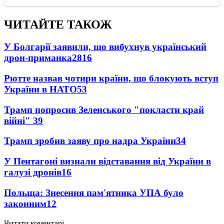
ЧИТАЙТЕ ТАКОЖ
У Болгарії заявили, що вибухнув український
дрон-приманка
2816
Рютте назвав чотири країни, що блокують вступ
України в НАТО
53
Трамп попросив Зеленського "покласти край
війні"
39
Трамп зробив заяву про надра України
34
У Пентагоні визнали відставання від України в
галузі дронів
16
Польща: Знесення пам'ятника УПА було
законним
12
Читати коментарі