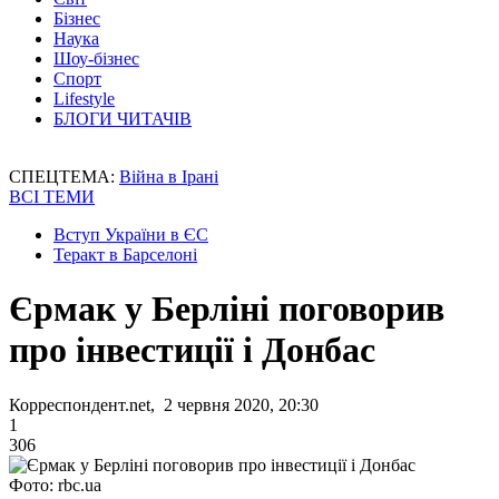
Бізнес
Наука
Шоу-бізнес
Спорт
Lifestyle
БЛОГИ ЧИТАЧІВ
СПЕЦТЕМА:
Війна в Ірані
ВСІ ТЕМИ
Вступ України в ЄС
Теракт в Барселоні
Єрмак у Берліні поговорив
про інвестиції і Донбас
Корреспондент.net, 2 червня 2020, 20:30
1
306
Фото: rbc.ua