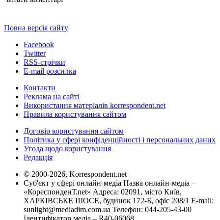
Повна версія сайту
Facebook
Twitter
RSS-стрічки
E-mail розсилка
Контакти
Реклама на сайті
Використання матеріалів korrespondent.net
Правила користування сайтом
Договір користування сайтом
Політика у сфері конфіденційності і персональних даних
Угода щодо користування
Редакція
© 2000-2026, Korrespondent.net
Суб'єкт у сфері онлайн-медіа Назва онлайн-медіа –
«КореспонденТ.net» Адреса: 02091, місто Київ,
ХАРКІВСЬКЕ ШОСЕ, будинок 172-Б, офіс 208/1 E-mail:
sunlight@mediadim.com.ua
Телефон: 044-205-43-00
Ідентифікатор медіа – R40-06068