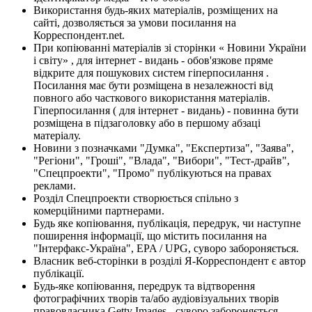
Використання будь-яких матеріалів, розміщених на
сайті, дозволяється за умови посилання на
Корреспондент.net.
При копіюванні матеріалів зі сторінки « Новини України
і світу» , для інтернет - видань - обов'язкове пряме
відкрите для пошукових систем гіперпосилання .
Посилання має бути розміщена в незалежності від
повного або часткового використання матеріалів.
Гіперпосилання ( для інтернет - видань) - повинна бути
розміщена в підзаголовку або в першому абзаці
матеріалу.
Новини з позначками "Думка", "Експертиза", "Заява",
"Регіони", "Гроші", "Влада", "Вибори", "Тест-драйв",
"Спецпроекти", "Промо" публікуються на правах
реклами.
Розділ Спецпроекти створюється спільно з
комерційними партнерами.
Будь яке копіювання, публікація, передрук, чи наступне
поширення інформації, що містить посилання на
"Інтерфакс-Україна", EPA / UPG, суворо забороняється.
Власник веб-сторінки в розділі Я-Корреспондент є автор
публікації.
Будь-яке копіювання, передрук та відтворення
фотографічних творів та/або аудіовізуальних творів
правовласника Getty Images - суворо забороняється.