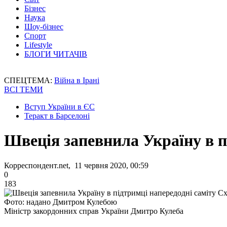
Бізнес
Наука
Шоу-бізнес
Спорт
Lifestyle
БЛОГИ ЧИТАЧІВ
СПЕЦТЕМА:
Війна в Ірані
ВСІ ТЕМИ
Вступ України в ЄС
Теракт в Барселоні
Швеція запевнила Україну в п
Корреспондент.net, 11 червня 2020, 00:59
0
183
Фото: надано Дмитром Кулебою
Міністр закордонних справ України Дмитро Кулеба