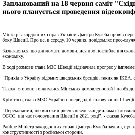
Запланований на 18 червня саміт "Східн
нього планується проведення відеоконф
Міністр закордонних справ України Дмитро Кулеба провів пер
боку Швеції. Про це, в середу, 10 червня, повідомляє прес-слу
Зазначається, що дипломати домовилися про поглиблення еконо
економіку.
В ході розмови глава МЗС Швеції відзначила прогрес у імплемен
"Прихід в Україну відомих шведських брендів, таких як ІКЕА, є
Також, сторони торкнулися Мінських домовленостей і необхідн
Крім того, глава МЗС України напередодні головування Швеції в
"Переконаний, що високий рівень шведської дипломатії дозволи
ОБСЄ, під час головування Швеції в 2021 році", - сказав Кулеба
Раніше Міністр закордонних справ Дмитро Кулеба заявив, що р
конструктивності з російської сторони.