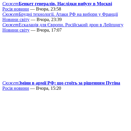
Сюжет
Бенкет генералів. Наслідки вибуху в Москві
Росія новини
— Вчора, 23:58
Сюжет
Брудні технології. Атаки РФ на вибори у Франції
Новини світу
— Вчора, 23:39
Сюжет
Ескалація для Європи. Російський дрон в Лейпцигу
Новини світу
— Вчора, 17:07
Сюжет
Зміни в армії РФ: що стоїть за рішенням Путіна
Росія новини
— Вчора, 15:20