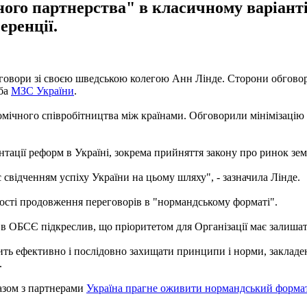
ого партнерства" в класичному варіанті, 
еренції.
еговори зі своєю шведською колегою Анн Лінде. Сторони обгово
жба
МЗС України
.
мічного співробітництва між країнами. Обговорили мінімізацію
тації реформ в Україні, зокрема прийняття закону про ринок зем
 свідченням успіху України на цьому шляху", - зазначила Лінде.
ості продовження переговорів в "нормандському форматі".
 ОБСЄ підкреслив, що пріоритетом для Організації має залишатис
ть ефективно і послідовно захищати принципи і норми, закладені
.
азом з партнерами
Україна прагне оживити нормандський форм