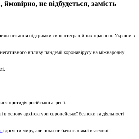
ймовірно, не відбудеться, замість
рили питання підтримки євроінтеграційних прагнень України з
 негативного впливу пандемії коронавірусу на міжнародну
лі.
я протидія російської агресії.
 в основу архітектури європейської безпеки та діяльності
ат
і досягти миру, але поки не бачить ніякої взаємної