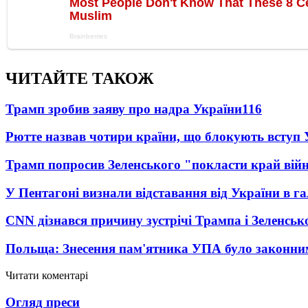
ЧИТАЙТЕ ТАКОЖ
Трамп зробив заяву про надра України
116
Рютте назвав чотири країни, що блокують вступ
Трамп попросив Зеленського "покласти край вій
У Пентагоні визнали відставання від України в га
CNN дізнався причину зустрічі Трампа і Зеленськ
Польща: Знесення пам'ятника УПА було законни
Читати коментарі
Огляд преси