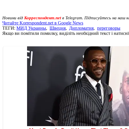
Новини від
Корреспондент.net
в Telegram. Підписуйтесь на наш 
Читайте Korrespondent.net в Google News
ТЕГИ:
МИД Украины
,
Швеция
,
Дипломатия
,
переговоры
Якщо ви помітили помилку, виділіть необхідний текст і натисніт