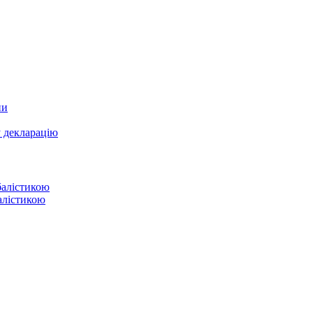
ни
у декларацію
балістикою