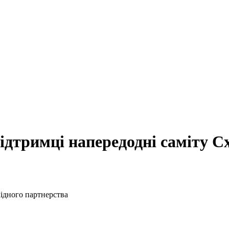
ідтримці напередодні саміту С