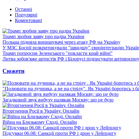
Останні
Популярні
Коментовані
Трамп зробив заяву про надра України
Польща підняла винищувачі через атаку РФ на Україну
У МЗС Боснії розкритикували "швидшу" євроінтеграцію Украї
Трамп попросив Зеленського "покласти край війні"
Литва зобов'яже артистів РФ і Білорусі підписувати антивоєнн
Сюжети
"Полювати на лучника, а не на стрілу". Як Україні боротись з 
Загадковий звук вибуху налякав Москву: що це було
Вторгнення Росії в Україну. Онлайн
Війна на Близькому Сході. Онлайн
Підсумки 06.08: Санкції проти РФ і дрон у Лейпцигу