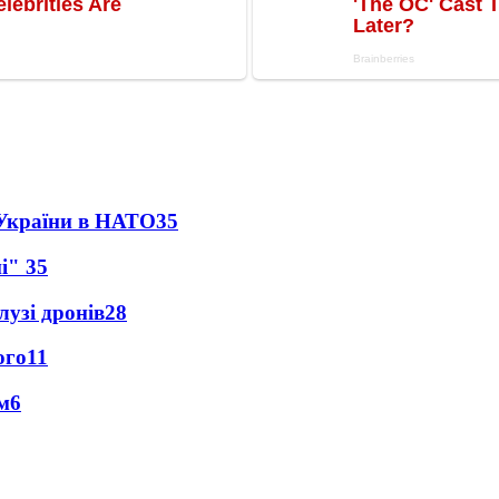
 України в НАТО
35
ні"
35
лузі дронів
28
ого
11
м
6