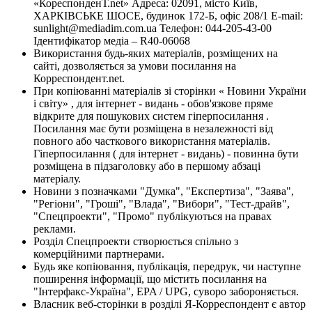
«КореспонденТ.net» Адреса: 02091, місто Київ,
ХАРКІВСЬКЕ ШОСЕ, будинок 172-Б, офіс 208/1 E-mail:
sunlight@mediadim.com.ua
Телефон: 044-205-43-00
Ідентифікатор медіа – R40-06068
Використання будь-яких матеріалів, розміщених на
сайті, дозволяється за умови посилання на
Корреспондент.net.
При копіюванні матеріалів зі сторінки « Новини України
і світу» , для інтернет - видань - обов'язкове пряме
відкрите для пошукових систем гіперпосилання .
Посилання має бути розміщена в незалежності від
повного або часткового використання матеріалів.
Гіперпосилання ( для інтернет - видань) - повинна бути
розміщена в підзаголовку або в першому абзаці
матеріалу.
Новини з позначками "Думка", "Експертиза", "Заява",
"Регіони", "Гроші", "Влада", "Вибори", "Тест-драйв",
"Спецпроекти", "Промо" публікуються на правах
реклами.
Розділ Спецпроекти створюється спільно з
комерційними партнерами.
Будь яке копіювання, публікація, передрук, чи наступне
поширення інформації, що містить посилання на
"Інтерфакс-Україна", EPA / UPG, суворо забороняється.
Власник веб-сторінки в розділі Я-Корреспондент є автор