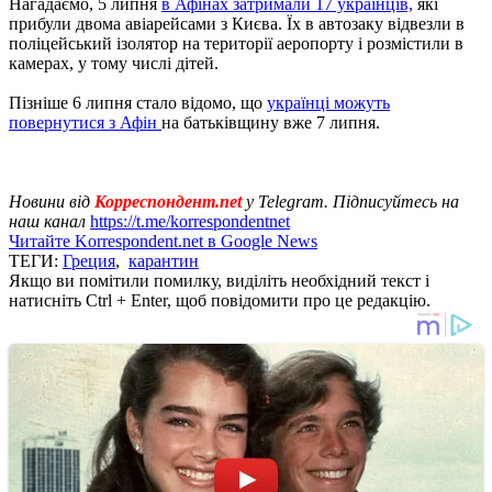
Нагадаємо, 5 липня
в Афінах затримали 17 українців,
які
прибули двома авіарейсами з Києва. Їх в автозаку відвезли в
поліцейський ізолятор на території аеропорту і розмістили в
камерах, у тому числі дітей.
Пізніше 6 липня стало відомо, що
українці можуть
повернутися з Афін
на батьківщину вже 7 липня.
Новини від
Корреспондент.net
у Telegram. Підписуйтесь на
наш канал
https://t.me/korrespondentnet
Читайте Korrespondent.net в Google News
ТЕГИ:
Греция
,
карантин
Якщо ви помітили помилку, виділіть необхідний текст і
натисніть Ctrl + Enter, щоб повідомити про це редакцію.