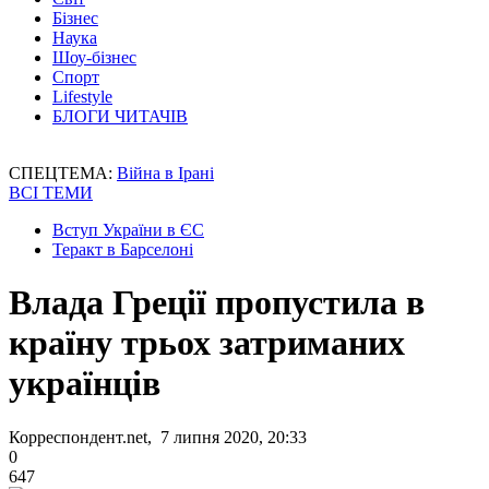
Бізнес
Наука
Шоу-бізнес
Спорт
Lifestyle
БЛОГИ ЧИТАЧІВ
СПЕЦТЕМА:
Війна в Ірані
ВСІ ТЕМИ
Вступ України в ЄС
Теракт в Барселоні
Влада Греції пропустила в
країну трьох затриманих
українців
Корреспондент.net, 7 липня 2020, 20:33
0
647