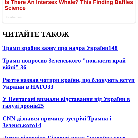
ЧИТАЙТЕ ТАКОЖ
Трамп зробив заяву про надра України
148
Трамп попросив Зеленського "покласти край
війні"
36
Рютте назвав чотири країни, що блокують вступ
України в НАТО
33
У Пентагоні визнали відставання від України в
галузі дронів
25
CNN дізнався причину зустрічі Трампа і
Зеленського
14
Литва відповіла Білорусі щодо "українського