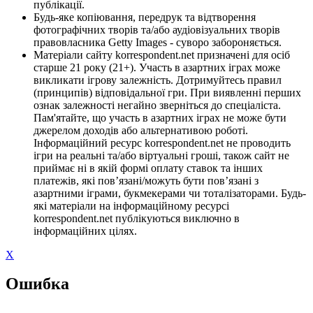
публікації.
Будь-яке копіювання, передрук та відтворення
фотографічних творів та/або аудіовізуальних творів
правовласника Getty Images - суворо забороняється.
Матеріали сайту korrespondent.net призначені для осіб
старше 21 року (21+). Участь в азартних іграх може
викликати ігрову залежність. Дотримуйтесь правил
(принципів) відповідальної гри. При виявленні перших
ознак залежності негайно зверніться до спеціаліста.
Пам'ятайте, що участь в азартних іграх не може бути
джерелом доходів або альтернативою роботі.
Інформаційний ресурс korrespondent.net не проводить
ігри на реальні та/або віртуальні гроші, також сайт не
приймає ні в якій формі оплату ставок та інших
платежів, які пов’язані/можуть бути пов’язані з
азартними іграми, букмекерами чи тоталізаторами. Будь-
які матеріали на інформаційному ресурсі
korrespondent.net публікуються виключно в
інформаційних цілях.
X
Ошибка