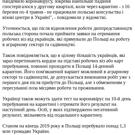
пандемією коронавірусу, зокрема найбільше падіння
спостерігалося у другому кварталі, коли через карантин - з 16
березня по 4 травня - не працювали польські консульства і
візові центри в Україні", - повідомили у відомстві.
Уточнюється, що після відновлення роботи диппредставництв
польська сторона почала приймати заявки на отримання
робочих віз від українців, які прямували до Польщі на роботу
в аграрному секторі та садівництві.
Також повідомляється, що в цілому більшість українців, які
зараз перетинають кордон на підставі робочих віз або карт
перебування, повинні проходити в Польщі 14-денний
карантин. Його пом'якшений варіант можливий в аграрному
секторі та садівництві, де допускається виконання робіт уже з
першого дня після прибуття до Польщі, але з обмеженням у
пересуванні поза місцями роботи та проживання.
Українці також можуть здати тест на коронавірус на 10-й день
перебування на карантині і отримати його результат на
наступний день. Осіб, у яких підтверджено негативний
результат, звільняють від подальшого карантину.
Станом на кінець 2019 року в Польщі перебувало понад 1,3
млн громадян України.