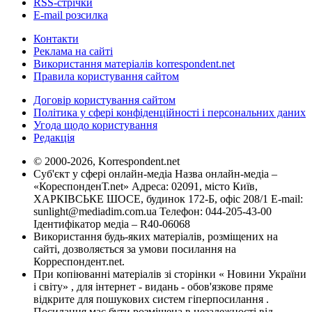
RSS-стрічки
E-mail розсилка
Контакти
Реклама на сайті
Використання матеріалів korrespondent.net
Правила користування сайтом
Договір користування сайтом
Політика у сфері конфіденційності і персональних даних
Угода щодо користування
Редакція
© 2000-2026, Korrespondent.net
Суб'єкт у сфері онлайн-медіа Назва онлайн-медіа –
«КореспонденТ.net» Адреса: 02091, місто Київ,
ХАРКІВСЬКЕ ШОСЕ, будинок 172-Б, офіс 208/1 E-mail:
sunlight@mediadim.com.ua
Телефон: 044-205-43-00
Ідентифікатор медіа – R40-06068
Використання будь-яких матеріалів, розміщених на
сайті, дозволяється за умови посилання на
Корреспондент.net.
При копіюванні матеріалів зі сторінки « Новини України
і світу» , для інтернет - видань - обов'язкове пряме
відкрите для пошукових систем гіперпосилання .
Посилання має бути розміщена в незалежності від