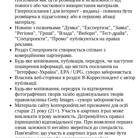
повного або часткового використання матеріалів.
Гіперпосилання ( для інтернет - видань) - повинна бути
розміщена в підзаголовку або в першому абзаці
матеріалу.
Новини з позначками "Думка", "Експертиза", "Заява",
"Регіони", "Гроші", "Влада", "Вибори", "Тест-драйв",
"Спецпроекти", "Промо" публікуються на правах
реклами.
Розділ Спецпроекти створюється спільно з
комерційними партнерами.
Будь яке копіювання, публікація, передрук, чи наступне
поширення інформації, що містить посилання на
"Інтерфакс-Україна", EPA / UPG, суворо забороняється.
Власник веб-сторінки в розділі Я-Корреспондент є автор
публікації.
Будь-яке копіювання, передрук та відтворення
фотографічних творів та/або аудіовізуальних творів
правовласника Getty Images - суворо забороняється.
Матеріали сайту korrespondent.net призначені для осіб
старше 21 року (21+). Участь в азартних іграх може
викликати ігрову залежність. Дотримуйтесь правил
(принципів) відповідальної гри. При виявленні перших
ознак залежності негайно зверніться до спеціаліста.
Пам'ятайте, що участь в азартних іграх не може бути