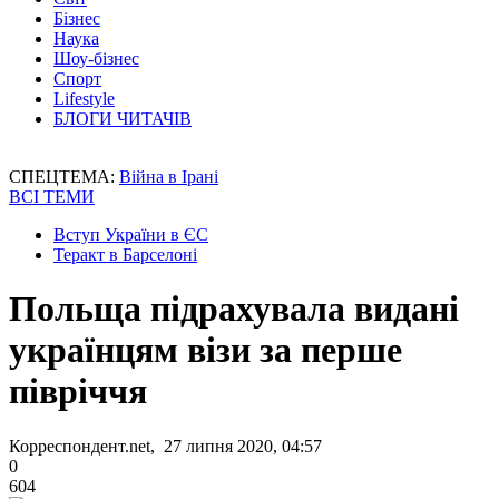
Бізнес
Наука
Шоу-бізнес
Спорт
Lifestyle
БЛОГИ ЧИТАЧІВ
СПЕЦТЕМА:
Війна в Ірані
ВСІ ТЕМИ
Вступ України в ЄС
Теракт в Барселоні
Польща підрахувала видані
українцям візи за перше
півріччя
Корреспондент.net, 27 липня 2020, 04:57
0
604