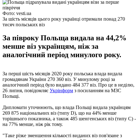
Фото: vesti.ua
За шість місяців цього року українці отримали понад 270
тисяч польських віз
За півроку Польща видала на 44,2%
менше віз українцям, ніж за
аналогічний період минулого року.
За перші шість місяців 2020 року польська влада видала
громадянам України 270 360 віз. У минулому році за
аналогічний період було видано 484 377 віз. Про це в неділю,
26 липня, повідомляє
Укрінформ
з посиланням на МЗС
Польщі.
Дипломати уточнюють, що влада Польщі видала українцям
269 875 національних віз (типу D), що на 44% менше
торішнього показника, а також 485 шенгенських віз (типу С) -
на 77% менше, ніж рік тому.
"Таке різке зменшення кількості виданих віз пов'язане з