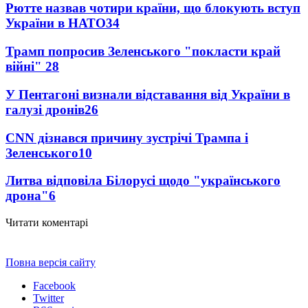
Рютте назвав чотири країни, що блокують вступ
України в НАТО
34
Трамп попросив Зеленського "покласти край
війні"
28
У Пентагоні визнали відставання від України в
галузі дронів
26
CNN дізнався причину зустрічі Трампа і
Зеленського
10
Литва відповіла Білорусі щодо "українського
дрона"
6
Читати коментарі
Повна версія сайту
Facebook
Twitter