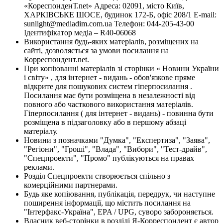
«КореспонденТ.net» Адреса: 02091, місто Київ,
ХАРКІВСЬКЕ ШОСЕ, будинок 172-Б, офіс 208/1 E-mail:
sunlight@mediadim.com.ua
Телефон: 044-205-43-00
Ідентифікатор медіа – R40-06068
Використання будь-яких матеріалів, розміщених на
сайті, дозволяється за умови посилання на
Корреспондент.net.
При копіюванні матеріалів зі сторінки « Новини України
і світу» , для інтернет - видань - обов'язкове пряме
відкрите для пошукових систем гіперпосилання .
Посилання має бути розміщена в незалежності від
повного або часткового використання матеріалів.
Гіперпосилання ( для інтернет - видань) - повинна бути
розміщена в підзаголовку або в першому абзаці
матеріалу.
Новини з позначками "Думка", "Експертиза", "Заява",
"Регіони", "Гроші", "Влада", "Вибори", "Тест-драйв",
"Спецпроекти", "Промо" публікуються на правах
реклами.
Розділ Спецпроекти створюється спільно з
комерційними партнерами.
Будь яке копіювання, публікація, передрук, чи наступне
поширення інформації, що містить посилання на
"Інтерфакс-Україна", EPA / UPG, суворо забороняється.
Власник веб-сторінки в розділі Я-Корреспондент є автор