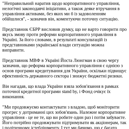
"Неправильний наратив щодо корпоративного управління,
нелогічні законодавчі ініціативи, а також деяке втручання в
управління активами, без яких ми б із задоволенням
обійшлися", - зазначив він, коментуючи поточну ситуацію.
Представник ЄБРР висловив думку, що не варто говорити про
якусь змову проти реформи корпоративного управління в
Україні. За його словами, в результаті консультацій із
представниками української влади ситуацію можна
виправити.
Представник МВФ в Україні Йоста Люнгман в свою чергу
зазначив, що реформа корпоративного управління є однією з
основ програми кредитування для України, оскільки підвищує
ефективність державного сектора і знижує бюджетні ризики.
Він нагадав, що влада України взяла зобов'язання в рамках
поточної кредитної програми stand by, і Фонд очікує їх
виконання.
"Ми продовжуємо контактувати з владою, щоб моніторити
прогрес у дотриманні цих зобов'язань. Належне корпоративне
управління - це не те, що ви робите один раз і потім забуваєте.
Його потрібно продовжувати підтримувати як акціонерам, так
і політичному істеблішменту. І тут ми бачимо, що є багато