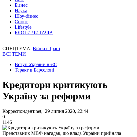
Бізнес
Наука
Шоу-бізнес
Спорт
Lifestyle
БЛОГИ ЧИТАЧІВ
СПЕЦТЕМА:
Війна в Ірані
ВСІ ТЕМИ
Вступ України в ЄС
Теракт в Барселоні
Кредитори критикують
Україну за реформи
Корреспондент.net, 29 липня 2020, 22:44
0
1146
Представник МВФ нагадав, що влада України прийняла