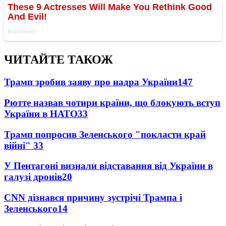
ЧИТАЙТЕ ТАКОЖ
Трамп зробив заяву про надра України
147
Рютте назвав чотири країни, що блокують вступ
України в НАТО
33
Трамп попросив Зеленського "покласти край
війні"
33
У Пентагоні визнали відставання від України в
галузі дронів
20
CNN дізнався причину зустрічі Трампа і
Зеленського
14