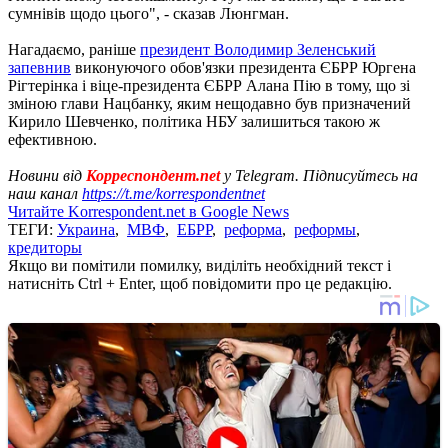
сумнівів щодо цього", - сказав Люнгман.
Нагадаємо, раніше
президент Володимир Зеленський
запевнив
виконуючого обов'язки президента ЄБРР Юргена
Рігтерінка і віце-президента ЄБРР Алана Пію в тому, що зі
зміною глави Нацбанку, яким нещодавно був призначений
Кирило Шевченко, політика НБУ залишиться такою ж
ефективною.
Новини від
Корреспондент.net
у Telegram. Підписуйтесь на
наш канал
https://t.me/korrespondentnet
Читайте Korrespondent.net в Google News
ТЕГИ:
Украина
,
МВФ
,
ЕБРР
,
реформа
,
реформы
,
кредиторы
Якщо ви помітили помилку, виділіть необхідний текст і
натисніть Ctrl + Enter, щоб повідомити про це редакцію.