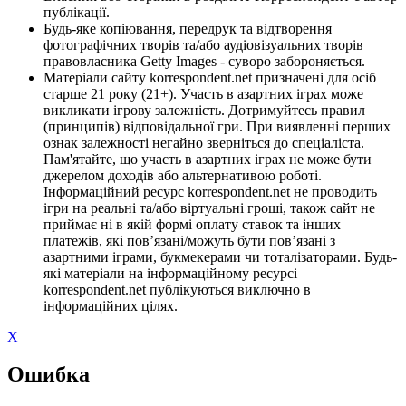
публікації.
Будь-яке копіювання, передрук та відтворення
фотографічних творів та/або аудіовізуальних творів
правовласника Getty Images - суворо забороняється.
Матеріали сайту korrespondent.net призначені для осіб
старше 21 року (21+). Участь в азартних іграх може
викликати ігрову залежність. Дотримуйтесь правил
(принципів) відповідальної гри. При виявленні перших
ознак залежності негайно зверніться до спеціаліста.
Пам'ятайте, що участь в азартних іграх не може бути
джерелом доходів або альтернативою роботі.
Інформаційний ресурс korrespondent.net не проводить
ігри на реальні та/або віртуальні гроші, також сайт не
приймає ні в якій формі оплату ставок та інших
платежів, які пов’язані/можуть бути пов’язані з
азартними іграми, букмекерами чи тоталізаторами. Будь-
які матеріали на інформаційному ресурсі
korrespondent.net публікуються виключно в
інформаційних цілях.
X
Ошибка