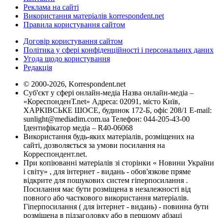
Реклама на сайті
Використання матеріалів korrespondent.net
Правила користування сайтом
Договір користування сайтом
Політика у сфері конфіденційності і персональних даних
Угода щодо користування
Редакція
© 2000-2026, Korrespondent.net
Суб'єкт у сфері онлайн-медіа Назва онлайн-медіа –
«КореспонденТ.net» Адреса: 02091, місто Київ,
ХАРКІВСЬКЕ ШОСЕ, будинок 172-Б, офіс 208/1 E-mail:
sunlight@mediadim.com.ua
Телефон: 044-205-43-00
Ідентифікатор медіа – R40-06068
Використання будь-яких матеріалів, розміщених на
сайті, дозволяється за умови посилання на
Корреспондент.net.
При копіюванні матеріалів зі сторінки « Новини України
і світу» , для інтернет - видань - обов'язкове пряме
відкрите для пошукових систем гіперпосилання .
Посилання має бути розміщена в незалежності від
повного або часткового використання матеріалів.
Гіперпосилання ( для інтернет - видань) - повинна бути
розміщена в підзаголовку або в першому абзаці