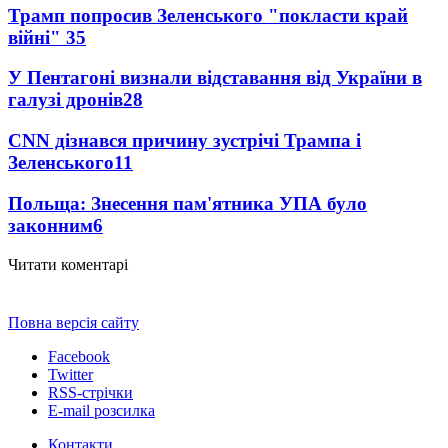
Трамп попросив Зеленського "покласти край
війні"
35
У Пентагоні визнали відставання від України в
галузі дронів
28
CNN дізнався причину зустрічі Трампа і
Зеленського
11
Польща: Знесення пам'ятника УПА було
законним
6
Читати коментарі
Повна версія сайту
Facebook
Twitter
RSS-стрічки
E-mail розсилка
Контакти