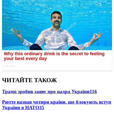
ЧИТАЙТЕ ТАКОЖ
Трамп зробив заяву про надра України
116
Рютте назвав чотири країни, що блокують вступ
України в НАТО
35