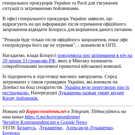
генеральних прокурорів України та Росії для з'ясування
ситуації із затриманими бойовиками.
В офісі генерального прокурора України заявили, що
відреагують на цю інформацію після отримання офіційного
запрошення відвідати Білорусь для вирішення даного питання.
"Реакція буде тільки після офіційного запрошення, поки офіс
генпрокурора його ще не отримав", - зазначили в ОГП.
Нагадаємо, влада Білорусі
повідомила про затримання в ніч на
29 липня 33 громадян РФ
, яких в Мінську називають
співробітниками іноземної приватної військової компанії.
Їх підозрюють в підготовці масових заворушень. Серед
затриманих є також громадяни України, які воювали на
Донбасі на боці сепаратистів.
Україна веде переговори про їх
екстрадицію.
Напередодні
Лукашенко назвав умову видачі
Києву бойовиків.
Новини від
Корреспондент.net
в Telegram. Підписуйтесь на
наш канал
https://t.me/korrespondentnet
Читайте Korrespondent.net в Google News
ТЕГИ:
Беларусь
,
Лукашенко
,
Александр Лукашенко
,
Боевики