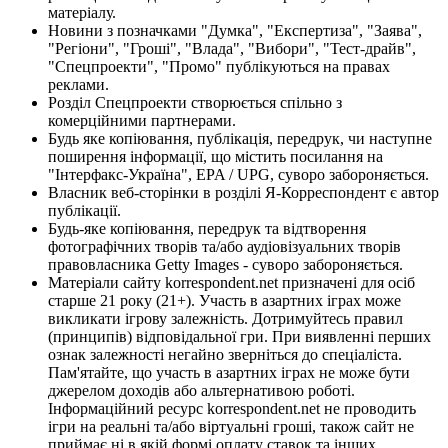
матеріалу.
Новини з позначками "Думка", "Експертиза", "Заява",
"Регіони", "Гроші", "Влада", "Вибори", "Тест-драйв",
"Спецпроекти", "Промо" публікуються на правах
реклами.
Розділ Спецпроекти створюється спільно з
комерційними партнерами.
Будь яке копіювання, публікація, передрук, чи наступне
поширення інформації, що містить посилання на
"Інтерфакс-Україна", EPA / UPG, суворо забороняється.
Власник веб-сторінки в розділі Я-Корреспондент є автор
публікації.
Будь-яке копіювання, передрук та відтворення
фотографічних творів та/або аудіовізуальних творів
правовласника Getty Images - суворо забороняється.
Матеріали сайту korrespondent.net призначені для осіб
старше 21 року (21+). Участь в азартних іграх може
викликати ігрову залежність. Дотримуйтесь правил
(принципів) відповідальної гри. При виявленні перших
ознак залежності негайно зверніться до спеціаліста.
Пам'ятайте, що участь в азартних іграх не може бути
джерелом доходів або альтернативою роботі.
Інформаційний ресурс korrespondent.net не проводить
ігри на реальні та/або віртуальні гроші, також сайт не
приймає ні в якій формі оплату ставок та інших