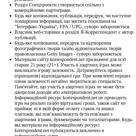
Розділ Спецпроекти створюється спільно з
комерційними партнерами.
Будь яке копіювання, публікація, передрук, чи наступне
поширення інформації, що містить посилання на
"Інтерфакс-Україна", EPA / UPG, суворо забороняється.
Власник веб-сторінки в розділі Я-Корреспондент є автор
публікації.
Будь-яке копіювання, передрук та відтворення
фотографічних творів та/або аудіовізуальних творів
правовласника Getty Images - суворо забороняється.
Матеріали сайту korrespondent.net призначені для осіб
старше 21 року (21+). Участь в азартних іграх може
викликати ігрову залежність. Дотримуйтесь правил
(принципів) відповідальної гри. При виявленні перших
ознак залежності негайно зверніться до спеціаліста.
Пам'ятайте, що участь в азартних іграх не може бути
джерелом доходів або альтернативою роботі.
Інформаційний ресурс korrespondent.net не проводить
ігри на реальні та/або віртуальні гроші, також сайт не
приймає ні в якій формі оплату ставок та інших
платежів, які пов’язані/можуть бути пов’язані з
азартними іграми, букмекерами чи тоталізаторами. Будь-
які матеріали на інформаційному ресурсі
korrespondent.net публікуються виключно в
інформаційних цілях.