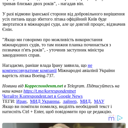
тривав близько двох років", - нагадав він.
У разі відмови іранської сторони від добровільного вирішення
усіх питань щодо збитого літака офіційний Київ буде
звертатися в міжнародні суди, але це довгий процес, відзначив
Єнін.
"Якщо ми говоримо про можливість використання
міжнародних судів, то там нижня планка починається з
позначки п'ять років", - уточнив заступник міністра
закордонних справ.
Нагадаємо, раніше влада Ірану заявила, що
не
компенсовуватиме компанії
Міжнародні авіалінії України
вартість літака Boeing-737.
Новини від
Корреспондент.net
в Telegram. Підписуйтесь на
наш канал
https://t.me/korrespondentnet
Читайте Korrespondent.net в Google News
ТЕГИ:
Иран
,
МИД Украины
,
лайнер
,
МИД
,
МАУ
Якщо ви помітили помилку, виділіть необхідний текст і
натисніть Ctrl + Enter, щоб повідомити про це редакцію.