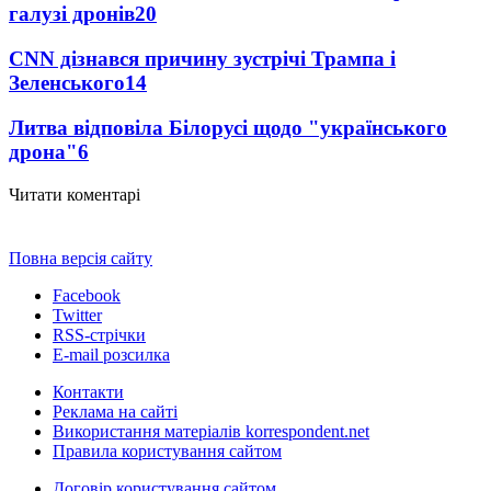
галузі дронів
20
CNN дізнався причину зустрічі Трампа і
Зеленського
14
Литва відповіла Білорусі щодо "українського
дрона"
6
Читати коментарі
Повна версія сайту
Facebook
Twitter
RSS-стрічки
E-mail розсилка
Контакти
Реклама на сайті
Використання матеріалів korrespondent.net
Правила користування сайтом
Договір користування сайтом