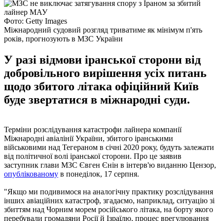
Фото: Getty Images
Міжнародний судовий розгляд триватиме як мінімум п'ять
років, прогнозують в МЗС України
У разі відмови іранської сторони від
добровільного вирішення усіх питань
щодо збитого літака офіційний Київ
буде звертатися в міжнародні суди.
Терміни розслідування катастрофи лайнера компанії
Міжнародні авіалінії України, збитого іранськими
військовими над Тегераном в січні 2020 року, будуть залежати
від політичної волі іранської сторони. Про це заявив
заступник глави МЗС Євген Єнін в інтерв'ю виданню Цензор,
опублікованому
в понеділок, 17 серпня.
"Якщо ми подивимося на аналогічну практику розслідування
інших авіаційних катастроф, згадаємо, наприклад, ситуацію зі
збиттям над Чорним морем російського літака, на борту якого
перебували громадяни Росії й Ізраїлю, процес врегулювання