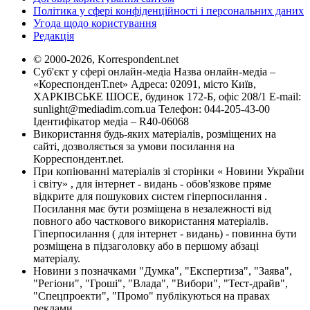
Політика у сфері конфіденційності і персональних даних
Угода щодо користування
Редакція
© 2000-2026, Korrespondent.net
Суб'єкт у сфері онлайн-медіа Назва онлайн-медіа –
«КореспонденТ.net» Адреса: 02091, місто Київ,
ХАРКІВСЬКЕ ШОСЕ, будинок 172-Б, офіс 208/1 E-mail:
sunlight@mediadim.com.ua
Телефон: 044-205-43-00
Ідентифікатор медіа – R40-06068
Використання будь-яких матеріалів, розміщених на
сайті, дозволяється за умови посилання на
Корреспондент.net.
При копіюванні матеріалів зі сторінки « Новини України
і світу» , для інтернет - видань - обов'язкове пряме
відкрите для пошукових систем гіперпосилання .
Посилання має бути розміщена в незалежності від
повного або часткового використання матеріалів.
Гіперпосилання ( для інтернет - видань) - повинна бути
розміщена в підзаголовку або в першому абзаці
матеріалу.
Новини з позначками "Думка", "Експертиза", "Заява",
"Регіони", "Гроші", "Влада", "Вибори", "Тест-драйв",
"Спецпроекти", "Промо" публікуються на правах
реклами.