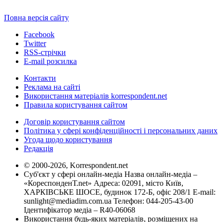
Повна версія сайту
Facebook
Twitter
RSS-стрічки
E-mail розсилка
Контакти
Реклама на сайті
Використання матеріалів korrespondent.net
Правила користування сайтом
Договір користування сайтом
Політика у сфері конфіденційності і персональних даних
Угода щодо користування
Редакція
© 2000-2026, Korrespondent.net
Суб'єкт у сфері онлайн-медіа Назва онлайн-медіа –
«КореспонденТ.net» Адреса: 02091, місто Київ,
ХАРКІВСЬКЕ ШОСЕ, будинок 172-Б, офіс 208/1 E-mail:
sunlight@mediadim.com.ua
Телефон: 044-205-43-00
Ідентифікатор медіа – R40-06068
Використання будь-яких матеріалів, розміщених на