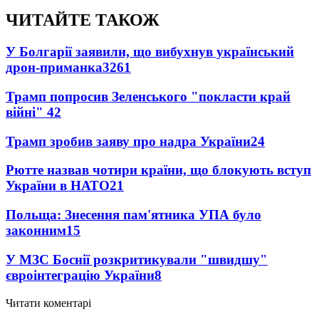
ЧИТАЙТЕ ТАКОЖ
У Болгарії заявили, що вибухнув український
дрон-приманка
3261
Трамп попросив Зеленського "покласти край
війні"
42
Трамп зробив заяву про надра України
24
Рютте назвав чотири країни, що блокують вступ
України в НАТО
21
Польща: Знесення пам'ятника УПА було
законним
15
У МЗС Боснії розкритикували "швидшу"
євроінтеграцію України
8
Читати коментарі