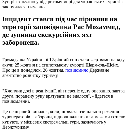
Зустріч з акулою у відкритому морі для українських туристів
закінчилася плачевно
Інцидент стався під час пірнання на
території заповідника Рас Мохаммед,
де зупинка екскурсійних яхт
заборонена.
Громадянка України і її 12-річний син стали жертвами нападу
акули 25 жовтня на єгипетському курорті Шарм-ель-Шейх.
Про це в понеділок, 26 жовтня,
повідомило
Державне
агентство розвитку туризму.
"Хлопчик досі в реанімації, він переніс одну операцію, завтра
друга, поранену руку врятувати не вдалося", - йдеться в
повідомленні.
Це не перший випадок, коли, незважаючи на застереження
туроператорів і заборони, відпочивальники за межами готелю
купують у місцевих екстремальні тури, зазначають у
Держтуризму.