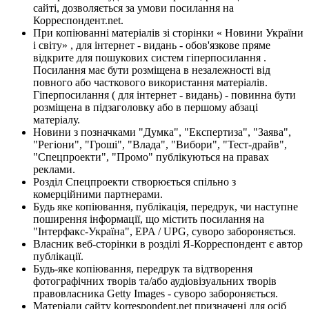
сайті, дозволяється за умови посилання на
Корреспондент.net.
При копіюванні матеріалів зі сторінки « Новини України
і світу» , для інтернет - видань - обов'язкове пряме
відкрите для пошукових систем гіперпосилання .
Посилання має бути розміщена в незалежності від
повного або часткового використання матеріалів.
Гіперпосилання ( для інтернет - видань) - повинна бути
розміщена в підзаголовку або в першому абзаці
матеріалу.
Новини з позначками "Думка", "Експертиза", "Заява",
"Регіони", "Гроші", "Влада", "Вибори", "Тест-драйв",
"Спецпроекти", "Промо" публікуються на правах
реклами.
Розділ Спецпроекти створюється спільно з
комерційними партнерами.
Будь яке копіювання, публікація, передрук, чи наступне
поширення інформації, що містить посилання на
"Інтерфакс-Україна", EPA / UPG, суворо забороняється.
Власник веб-сторінки в розділі Я-Корреспондент є автор
публікації.
Будь-яке копіювання, передрук та відтворення
фотографічних творів та/або аудіовізуальних творів
правовласника Getty Images - суворо забороняється.
Матеріали сайту korrespondent.net призначені для осіб