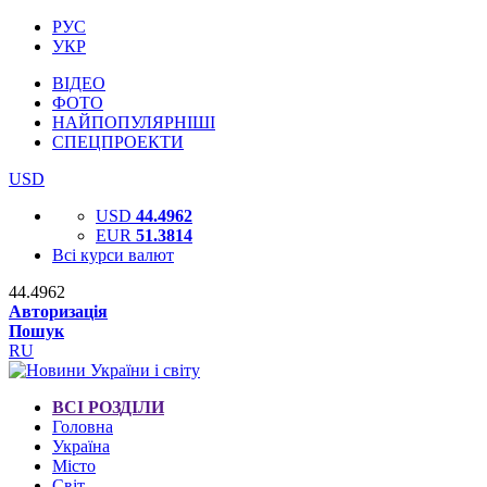
РУС
УКР
ВІДЕО
ФОТО
НАЙПОПУЛЯРНІШІ
СПЕЦПРОЕКТИ
USD
USD
44.4962
EUR
51.3814
Всі курси валют
44.4962
Авторизація
Пошук
RU
ВСІ РОЗДІЛИ
Головна
Україна
Місто
Світ