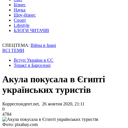
Бізнес
Наука
Шоу-бізнес
Спорт
Lifestyle
БЛОГИ ЧИТАЧІВ
СПЕЦТЕМА:
Війна в Ірані
ВСІ ТЕМИ
Вступ України в ЄС
Теракт в Барселоні
Акула покусала в Єгипті
українських туристів
Корреспондент.net, 26 жовтня 2020, 21:11
0
4784
Фото: pixabay.com