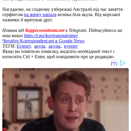
Нагадаємо, на східному узбережжі Австралії під час заняття
серфінгом
на жінку напала
велика біла акула. Від морської
хижачки її врятував друг.
Новини від
Корреспондент.net
в Telegram. Підписуйтесь на
наш канал
https://t.me/korrespondentnet
Читайте Korrespondent.net в Google News
ТЕГИ:
Египет
,
акула
,
акулы
,
курорт
Якщо ви помітили помилку, виділіть необхідний текст і
натисніть Ctrl + Enter, щоб повідомити про це редакцію.