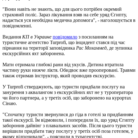
"Вони навіть не знають, що для цього потрібен окремий
страховий поліс. Зараз лікування взяв на себе уряд Єгипту,
надається уся необхідна медична допомога", - наголошується в
повідомленні.
Видання
КП в Украине
повідомило
з посиланням на
туристичне агентство Turprofi, що інцидент стався під час
пірнання на території заповідника
Рас Мохаммед
, де зупинка
екскурсійних яхт заборонена.
Мати отримала глибокі рани від укусів. Дитина втратила
частину руки нижче ліктя. Обидвоє вже прооперовані. Травми
також отримав інструктор, який проводив екскурсію.
У Turprofi стверджують, що туристи придбали послугу на
занурення з аквалангом з екскурсійних яхт не у туроператора
чи його партнера, а у третіх осіб, що заборонено на курортах
Сінаю.
"Спочатку туристи звернулися до гіда в готелі за придбанням
такої екскурсії. Їм відмовили, і попередили їх, що уряд Єгипту
заборонив дайвінг з плавальних засобів. Після цього туристи
вирішили придбати таку послугу у третіх осіб поза готелем, у
якому відпочивали", - пояснили в турагентстві.