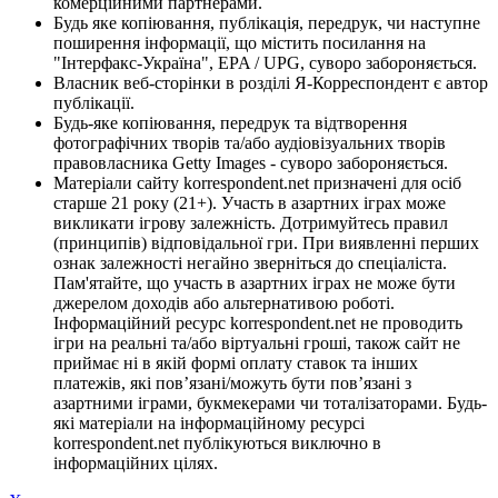
комерційними партнерами.
Будь яке копіювання, публікація, передрук, чи наступне
поширення інформації, що містить посилання на
"Інтерфакс-Україна", EPA / UPG, суворо забороняється.
Власник веб-сторінки в розділі Я-Корреспондент є автор
публікації.
Будь-яке копіювання, передрук та відтворення
фотографічних творів та/або аудіовізуальних творів
правовласника Getty Images - суворо забороняється.
Матеріали сайту korrespondent.net призначені для осіб
старше 21 року (21+). Участь в азартних іграх може
викликати ігрову залежність. Дотримуйтесь правил
(принципів) відповідальної гри. При виявленні перших
ознак залежності негайно зверніться до спеціаліста.
Пам'ятайте, що участь в азартних іграх не може бути
джерелом доходів або альтернативою роботі.
Інформаційний ресурс korrespondent.net не проводить
ігри на реальні та/або віртуальні гроші, також сайт не
приймає ні в якій формі оплату ставок та інших
платежів, які пов’язані/можуть бути пов’язані з
азартними іграми, букмекерами чи тоталізаторами. Будь-
які матеріали на інформаційному ресурсі
korrespondent.net публікуються виключно в
інформаційних цілях.