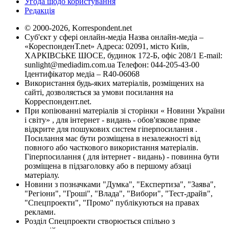
Угода щодо користування
Редакція
© 2000-2026, Korrespondent.net
Суб'єкт у сфері онлайн-медіа Назва онлайн-медіа –
«КореспонденТ.net» Адреса: 02091, місто Київ,
ХАРКІВСЬКЕ ШОСЕ, будинок 172-Б, офіс 208/1 E-mail:
sunlight@mediadim.com.ua
Телефон: 044-205-43-00
Ідентифікатор медіа – R40-06068
Використання будь-яких матеріалів, розміщених на
сайті, дозволяється за умови посилання на
Корреспондент.net.
При копіюванні матеріалів зі сторінки « Новини України
і світу» , для інтернет - видань - обов'язкове пряме
відкрите для пошукових систем гіперпосилання .
Посилання має бути розміщена в незалежності від
повного або часткового використання матеріалів.
Гіперпосилання ( для інтернет - видань) - повинна бути
розміщена в підзаголовку або в першому абзаці
матеріалу.
Новини з позначками "Думка", "Експертиза", "Заява",
"Регіони", "Гроші", "Влада", "Вибори", "Тест-драйв",
"Спецпроекти", "Промо" публікуються на правах
реклами.
Розділ Спецпроекти створюється спільно з