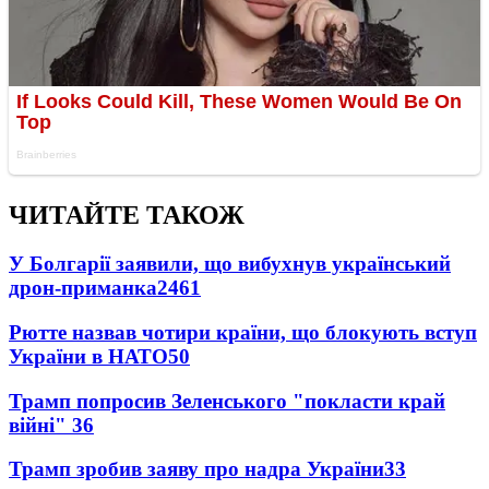
ЧИТАЙТЕ ТАКОЖ
У Болгарії заявили, що вибухнув український
дрон-приманка
2461
Рютте назвав чотири країни, що блокують вступ
України в НАТО
50
Трамп попросив Зеленського "покласти край
війні"
36
Трамп зробив заяву про надра України
33