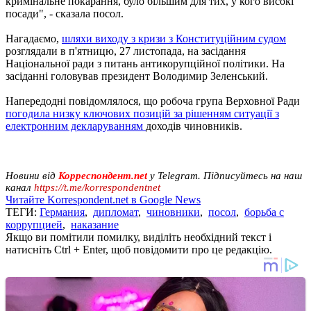
кримінальне покарання, було більшим для тих, у кого високі
посади", - сказала посол.
Нагадаємо,
шляхи виходу з кризи з Конституційним судом
розглядали в п'ятницю, 27 листопада, на засідання
Національної ради з питань антикорупційної політики. На
засіданні головував президент Володимир Зеленський.
Напередодні повідомлялося, що робоча група Верховної Ради
погодила низку ключових позицій за рішенням ситуації з
електронним декларуванням
доходів чиновників.
Новини від
Корреспондент.net
у Telegram. Підписуйтесь на наш
канал
https://t.me/korrespondentnet
Читайте Korrespondent.net в Google News
ТЕГИ:
Германия
,
дипломат
,
чиновники
,
посол
,
борьба с
коррупцией
,
наказание
Якщо ви помітили помилку, виділіть необхідний текст і
натисніть Ctrl + Enter, щоб повідомити про це редакцію.