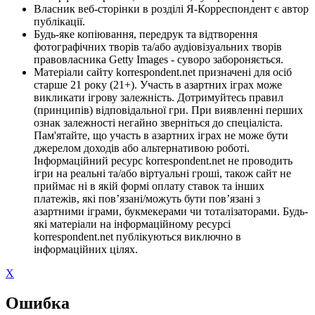
Власник веб-сторінки в розділі Я-Корреспондент є автор
публікації.
Будь-яке копіювання, передрук та відтворення
фотографічних творів та/або аудіовізуальних творів
правовласника Getty Images - суворо забороняється.
Матеріали сайту korrespondent.net призначені для осіб
старше 21 року (21+). Участь в азартних іграх може
викликати ігрову залежність. Дотримуйтесь правил
(принципів) відповідальної гри. При виявленні перших
ознак залежності негайно зверніться до спеціаліста.
Пам'ятайте, що участь в азартних іграх не може бути
джерелом доходів або альтернативою роботі.
Інформаційний ресурс korrespondent.net не проводить
ігри на реальні та/або віртуальні гроші, також сайт не
приймає ні в якій формі оплату ставок та інших
платежів, які пов’язані/можуть бути пов’язані з
азартними іграми, букмекерами чи тоталізаторами. Будь-
які матеріали на інформаційному ресурсі
korrespondent.net публікуються виключно в
інформаційних цілях.
X
Ошибка