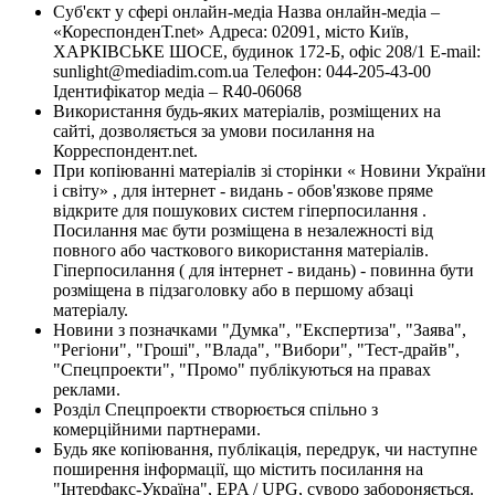
Суб'єкт у сфері онлайн-медіа Назва онлайн-медіа –
«КореспонденТ.net» Адреса: 02091, місто Київ,
ХАРКІВСЬКЕ ШОСЕ, будинок 172-Б, офіс 208/1 E-mail:
sunlight@mediadim.com.ua
Телефон: 044-205-43-00
Ідентифікатор медіа – R40-06068
Використання будь-яких матеріалів, розміщених на
сайті, дозволяється за умови посилання на
Корреспондент.net.
При копіюванні матеріалів зі сторінки « Новини України
і світу» , для інтернет - видань - обов'язкове пряме
відкрите для пошукових систем гіперпосилання .
Посилання має бути розміщена в незалежності від
повного або часткового використання матеріалів.
Гіперпосилання ( для інтернет - видань) - повинна бути
розміщена в підзаголовку або в першому абзаці
матеріалу.
Новини з позначками "Думка", "Експертиза", "Заява",
"Регіони", "Гроші", "Влада", "Вибори", "Тест-драйв",
"Спецпроекти", "Промо" публікуються на правах
реклами.
Розділ Спецпроекти створюється спільно з
комерційними партнерами.
Будь яке копіювання, публікація, передрук, чи наступне
поширення інформації, що містить посилання на
"Інтерфакс-Україна", EPA / UPG, суворо забороняється.