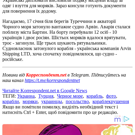
Українські дипломати висловили подяку місцевій владі за
одяг і взуття для моряків. Зараз консули готують документи
для повернення їх додому.
Нагадаємо, 17 січня біля берегів Туреччини в акваторії
Чорного моря затонуло вантажне судно Арвін. Аварія сталася
поблизу міста Бартин. На борту перебували 12 осіб - 10
українців і двоє росіян. Шістьох моряків вдалося врятувати,
троє - загинули. Ще трьох шукають рятувальники.
Судновласник затонулого корабля - українська компанія Arvin
Shipping LTD, хоча спочатку повідомлялося, що судно -
російське.
Новини від
Корреспондент.net
в Telegram. Підписуйтесь на
наш канал
https://t.me/korrespondentnet
Читайте Korrespondent.net в Google News
ТЕГИ:
Украина
,
Турция
,
Черное море
,
корабль
,
фото
,
корабли
,
моряки
,
украинцы
,
посольство
,
кораблекрушения
Якщо ви помітили помилку, виділіть необхідний текст і
натисніть Ctrl + Enter, щоб повідомити про це редакцію.