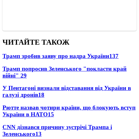
ЧИТАЙТЕ ТАКОЖ
Трамп зробив заяву про надра України
137
Трамп попросив Зеленського "покласти край
війні"
29
У Пентагоні визнали відставання від України в
галузі дронів
18
Рютте назвав чотири країни, що блокують вступ
України в НАТО
15
CNN дізнався причину зустрічі Трампа і
Зеленського
13