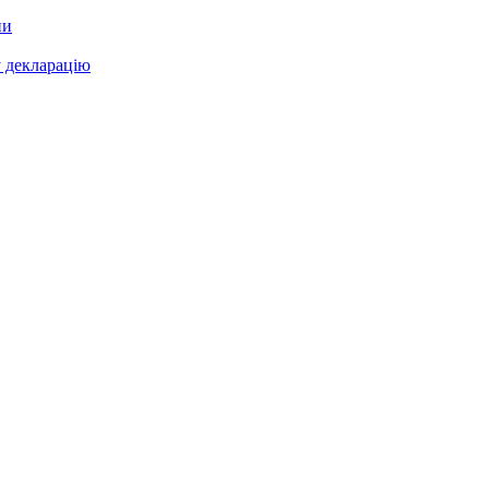
ни
у декларацію