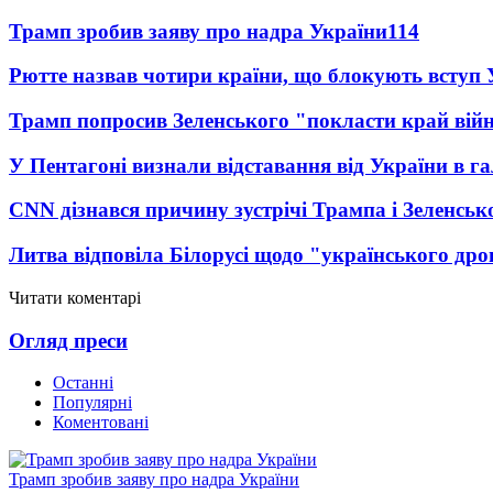
Трамп зробив заяву про надра України
114
Рютте назвав чотири країни, що блокують вступ
Трамп попросив Зеленського "покласти край вій
У Пентагоні визнали відставання від України в га
CNN дізнався причину зустрічі Трампа і Зеленськ
Литва відповіла Білорусі щодо "українського дро
Читати коментарі
Огляд преси
Останні
Популярні
Коментовані
Трамп зробив заяву про надра України