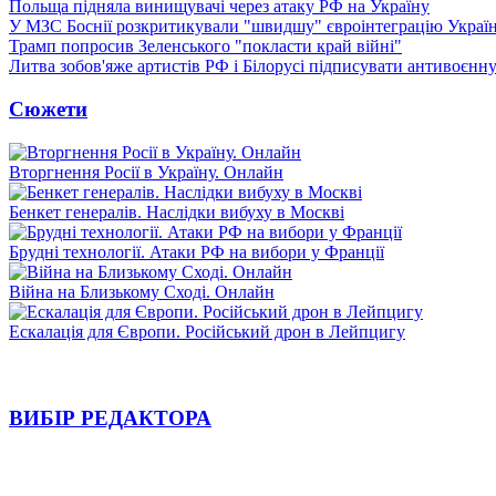
Польща підняла винищувачі через атаку РФ на Україну
У МЗС Боснії розкритикували "швидшу" євроінтеграцію Украї
Трамп попросив Зеленського "покласти край війні"
Литва зобов'яже артистів РФ і Білорусі підписувати антивоєнн
Сюжети
Вторгнення Росії в Україну. Онлайн
Бенкет генералів. Наслідки вибуху в Москві
Брудні технології. Атаки РФ на вибори у Франції
Війна на Близькому Сході. Онлайн
Ескалація для Європи. Російський дрон в Лейпцигу
ВИБІР РЕДАКТОРА