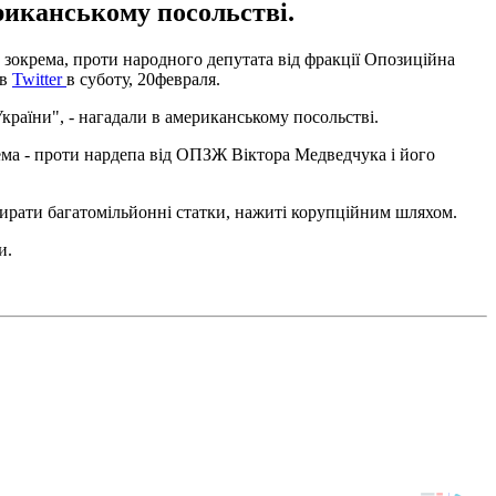
риканському посольстві.
 зокрема, проти народного депутата від фракції Опозиційна
 в
Twitter
в суботу, 20февраля.
країни", - нагадали в американському посольстві.
ема - проти нардепа від ОПЗЖ Віктора Медведчука і його
бирати багатомільйонні статки, нажиті корупційним шляхом.
и.