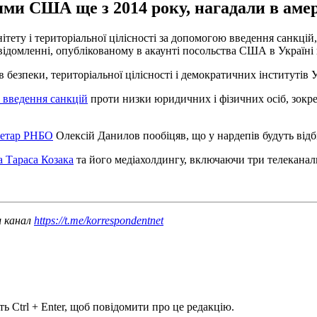
ями США ще з 2014 року, нагадали в аме
ету і територіальної цілісності за допомогою введення санкцій,
відомленні, опублікованому в акаунті посольства США в Україні
безпеки, територіальної цілісності і демократичних інститутів У
 введення санкцій
проти низки юридичних і фізичних осіб, зокр
ретар РНБО
Олексій Данилов пообіцяв, що у нардепів будуть від
а Тараса Козака
та його медіахолдингу, включаючи три телеканал
ш канал
https://t.me/korrespondentnet
ь Ctrl + Enter, щоб повідомити про це редакцію.