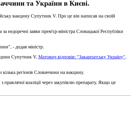
аччини та України в Києві.
ійську вакцину Супутник V. Про це він написав на своїй
 за недоречні заяви прем'єр-міністра Словацької Республіки
ни", - додав міністр.
акцини Супутник V,
Матович відповів: "Закарпатську Україну"
.
 кілька регіонів Словаччини на вакцину.
 з правлячої коаліції через закупівлю препарату. Якщо це