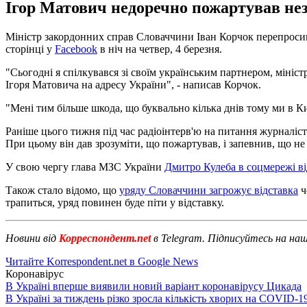
Ігор Матович недоречно пожартував нез
Міністр закордонних справ Словаччини Іван Корчок перепросив 
сторінці у
Facebook
в ніч на четвер, 4 березня.
"Сьогодні я спілкувався зі своїм українським партнером, міні
Ігоря Матовича на адресу України", - написав Корчок.
"Мені тим більше шкода, що буквально кілька днів тому ми в Киє
Раніше цього тижня під час радіоінтерв'ю на питання журналіс
При цьому він дав зрозуміти, що пожартував, і запевнив, що не
У свою чергу глава МЗС України
Дмитро Кулеба в соцмережі в
Також стало відомо, що
уряду Словаччини загрожує відставка
ч
трапиться, уряд повинен буде піти у відставку.
Новини від
Корреспондент.net
в Telegram. Підписуйтесь на на
Читайте Korrespondent.net в Google News
Коронавірус
В Україні вперше виявили новий варіант коронавірусу Цикада
В Україні за тиждень різко зросла кількість хворих на COVID-1