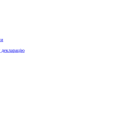
ни
у декларацію