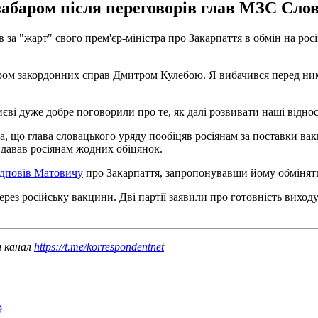
абаром після переговорів глав МЗС Слов
за "жарт" свого прем'єр-міністра про Закарпаття в обмін на рос
стром закордонних справ Дмитром Кулебою. Я вибачився перед ним
ві дуже добре поговорили про те, як далі розвивати наші відноси
та, що глава словацького уряду пообіцяв росіянам за поставки в
 давав росіянам жодних обіцянок.
ідповів Матовичу
про Закарпаття, запропонувавши йому обміняти
ерез російську вакцини. Дві партії заявили про готовність виходу
ш канал
https://t.me/korrespondentnet
9