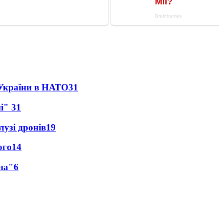
 України в НАТО
31
ні"
31
лузі дронів
19
ого
14
на"
6