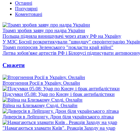
Останні
Популярні
Коментовані
Трамп зробив заяву про надра України
Польща підняла винищувачі через атаку РФ на Україну
У МЗС Боснії розкритикували "швидшу" євроінтеграцію Украї
Трамп попросив Зеленського "покласти край війні"
Литва зобов'яже артистів РФ і Білорусі підписувати антивоєнн
Сюжети
Вторгнення Росії в Україну. Онлайн
Підсумки 05.08: Удар по Києву і брак антибалістики
Війна на Близькому Сході. Онлайн
Диверсія в Лейпцигу. Дрон біля українського літака
"Намагаються зламати Київ". Реакція Заходу на удар