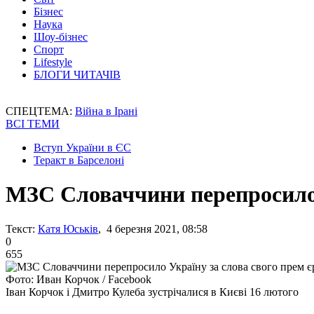
Бізнес
Наука
Шоу-бізнес
Спорт
Lifestyle
БЛОГИ ЧИТАЧІВ
СПЕЦТЕМА:
Війна в Ірані
ВСІ ТЕМИ
Вступ України в ЄС
Теракт в Барселоні
МЗС Словаччини перепросило 
Текст:
Катя Юськів
, 4 березня 2021, 08:58
0
655
Фото: Иван Корчок / Facebook
Іван Корчок і Дмитро Кулеба зустрічалися в Києві 16 лютого