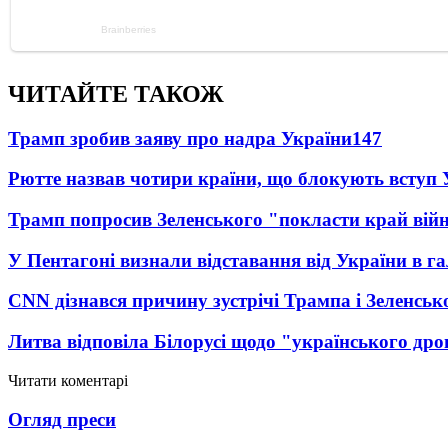
ЧИТАЙТЕ ТАКОЖ
Трамп зробив заяву про надра України
147
Рютте назвав чотири країни, що блокують вступ
Трамп попросив Зеленського "покласти край вій
У Пентагоні визнали відставання від України в га
CNN дізнався причину зустрічі Трампа і Зеленськ
Литва відповіла Білорусі щодо "українського дро
Читати коментарі
Огляд преси