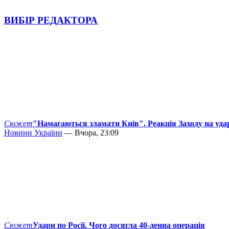
ВИБІР РЕДАКТОРА
Сюжет
"Намагаються зламати Київ". Реакція Заходу на уда
Новини України
— Вчора, 23:09
Сюжет
Удари по Росії. Чого досягла 40-денна операція