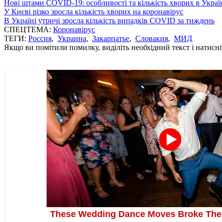
Нові штами COVID-19: особливості та кількість хворих в Украї
У Києві різко зросла кількість хворих на коронавірус
В Україні утричі зросла кількість випадків COVID за тиждень
СПЕЦТЕМА:
Коронавірус
ТЕГИ:
Россия
,
Украина
,
Закарпатье
,
Словакия
,
МИД
Якщо ви помітили помилку, виділіть необхідний текст і натисніт