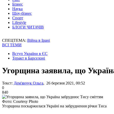
Бізнес
Наука
Шоу-бізнес
Спорт
Lifestyle
БЛОГИ ЧИТАЧІВ
СПЕЦТЕМА:
Війна в Ірані
ВСІ ТЕМИ
Вступ України в ЄС
Теракт в Барселоні
Угорщина заявила, що Україн
Текст:
Дем'янчук Ольга
, 26 березня 2021, 00:52
0
840
Фото: Courtesy Photo
Угорщина поскаржилася Україні на забруднення річки Тиса