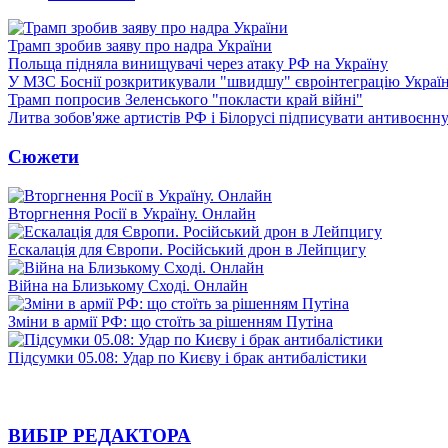
Трамп зробив заяву про надра України
Польща підняла винищувачі через атаку РФ на Україну
У МЗС Боснії розкритикували "швидшу" євроінтеграцію Украї
Трамп попросив Зеленського "покласти край війні"
Литва зобов'яже артистів РФ і Білорусі підписувати антивоєнн
Сюжети
Вторгнення Росії в Україну. Онлайн
Ескалація для Європи. Російський дрон в Лейпцигу
Війна на Близькому Сході. Онлайн
Зміни в армії РФ: що стоїть за рішенням Путіна
Підсумки 05.08: Удар по Києву і брак антибалістики
ВИБІР РЕДАКТОРА