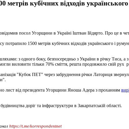
00 метрів кубічних відходів українського
 повідомив посол Угорщини в Україні Іштван Ійдярто. Про це в че
ису потрапило 1500 метрів кубічних відходів українського і румун
яхами: з одного боку, безпосередньо з України в річку Тиса, а з
змогли виловити тільки 70% сміття, решта продовжило свій рух р
рганізація "Кубок ПЕТ" через забруднення річки Латориця зверну
и".
ано лист від президента Угорщини Яноша Адера з проханням
вир
будівництва доріг та інфраструктури в Закарпатській області.
канал
https://t.me/korrespondentnet