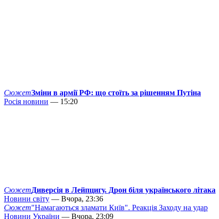
Сюжет
Зміни в армії РФ: що стоїть за рішенням Путіна
Росія новини
— 15:20
Сюжет
Диверсія в Лейпцигу. Дрон біля українського літака
Новини світу
— Вчора, 23:36
Сюжет
"Намагаються зламати Київ". Реакція Заходу на удар
Новини України
— Вчора, 23:09