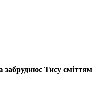
а забруднює Тису сміттям