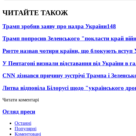
ЧИТАЙТЕ ТАКОЖ
Трамп зробив заяву про надра України
148
Трамп попросив Зеленського "покласти край вій
Рютте назвав чотири країни, що блокують вступ
У Пентагоні визнали відставання від України в га
CNN дізнався причину зустрічі Трампа і Зеленськ
Литва відповіла Білорусі щодо "українського дро
Читати коментарі
Огляд преси
Останні
Популярні
Коментовані