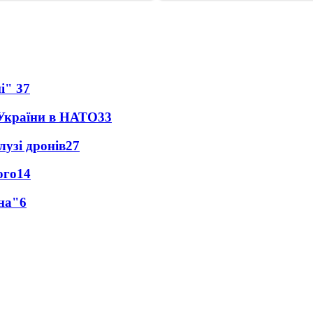
ні"
37
 України в НАТО
33
лузі дронів
27
ого
14
на"
6