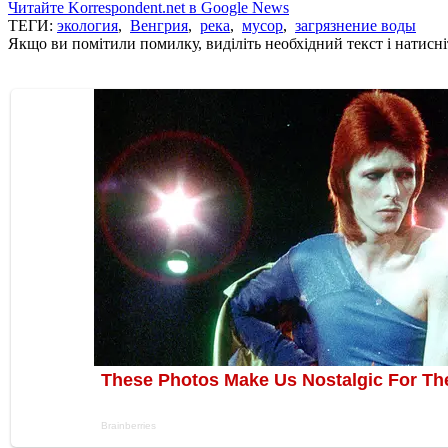
Читайте Korrespondent.net в Google News
ТЕГИ:
экология
,
Венгрия
,
река
,
мусор
,
загрязнение воды
Якщо ви помітили помилку, виділіть необхідний текст і натисніт