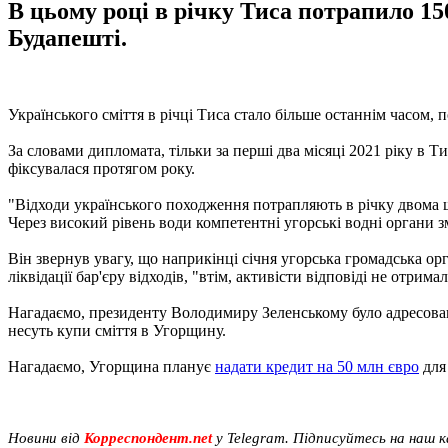
В цьому році в річку Тиса потрапило 15
Будапешті.
Українського сміття в річці Тиса стало більше останнім часом,
За словами дипломата, тільки за перші два місяці 2021 ріку в Т
фіксувалася протягом року.
"Відходи українського походження потрапляють в річку двома шл
Через високий рівень води компетентні угорські водні органи 
Він звернув увагу, що наприкінці січня угорська громадська о
ліквідації бар'єру відходів, "втім, активісти відповіді не отримал
Нагадаємо, президенту Володимиру Зеленському було адресов
несуть купи сміття в Угорщину.
Нагадаємо, Угорщина планує
надати кредит на 50 млн євро
для 
Новини від
Корреспондент.net
у Telegram. Підписуйтесь на наш 