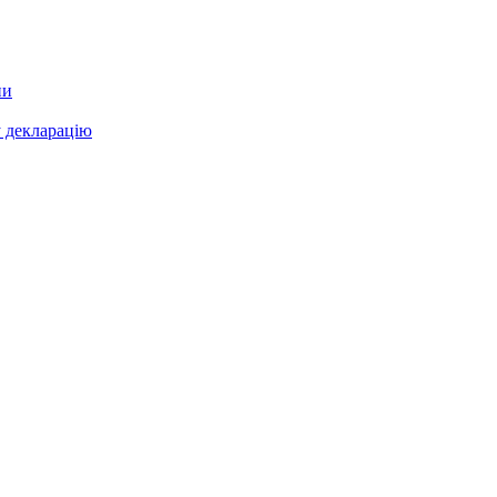
ни
у декларацію