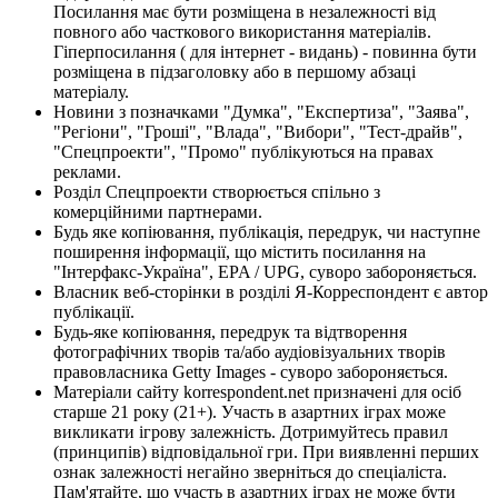
Посилання має бути розміщена в незалежності від
повного або часткового використання матеріалів.
Гіперпосилання ( для інтернет - видань) - повинна бути
розміщена в підзаголовку або в першому абзаці
матеріалу.
Новини з позначками "Думка", "Експертиза", "Заява",
"Регіони", "Гроші", "Влада", "Вибори", "Тест-драйв",
"Спецпроекти", "Промо" публікуються на правах
реклами.
Розділ Спецпроекти створюється спільно з
комерційними партнерами.
Будь яке копіювання, публікація, передрук, чи наступне
поширення інформації, що містить посилання на
"Інтерфакс-Україна", EPA / UPG, суворо забороняється.
Власник веб-сторінки в розділі Я-Корреспондент є автор
публікації.
Будь-яке копіювання, передрук та відтворення
фотографічних творів та/або аудіовізуальних творів
правовласника Getty Images - суворо забороняється.
Матеріали сайту korrespondent.net призначені для осіб
старше 21 року (21+). Участь в азартних іграх може
викликати ігрову залежність. Дотримуйтесь правил
(принципів) відповідальної гри. При виявленні перших
ознак залежності негайно зверніться до спеціаліста.
Пам'ятайте, що участь в азартних іграх не може бути