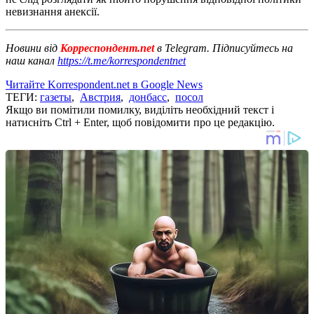
невизнання анексії.
Новини від
Корреспондент.net
в Telegram. Підписуйтесь на
наш канал
https://t.me/korrespondentnet
Читайте Korrespondent.net в Google News
ТЕГИ:
газеты
,
Австрия
,
донбасс
,
посол
Якщо ви помітили помилку, виділіть необхідний текст і
натисніть Ctrl + Enter, щоб повідомити про це редакцію.