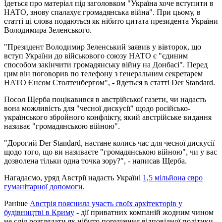
Ідеться про матеріал під заголовком "Україна хоче вступити в
НАТО, знову спалахує громадянська війна". При цьому, в
статті ці слова подаються як нібито цитата президента України
Володимира Зеленського.
"Президент Володимир Зеленський заявив у вівторок, що
вступ України до військового союзу НАТО є "єдиним
способом закінчити громадянську війну на Донбасі". Перед
цим він поговорив по телефону з генеральним секретарем
НАТО Єнсом Столтенбергом", - йдеться в статті Der Standard.
Посол Щерба поцікавився в австрійської газети, чи надасть
вона можливість для "чесної дискусії" щодо російсько-
українського збройного конфлікту, який австрійське видання
називає "громадянською війною".
"Дорогий Der Standard, настане колись час для чесної дискусії
щодо того, що ви називаєте "громадянською війною", чи у вас
дозволена тільки одна точка зору?", - написав Щерба.
Нагадаємо, уряд Австрії надасть Україні
1,5 мільйона євро
гуманітарної допомоги
.
Раніше
Австрія пояснила участь своїх архітекторів у
будівництві в Криму
- дії приватних компаній жодним чином
не слід розглядати як нібито порушення відповідної політики