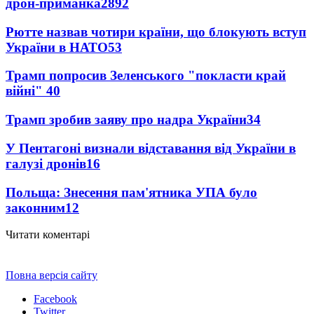
дрон-приманка
2892
Рютте назвав чотири країни, що блокують вступ
України в НАТО
53
Трамп попросив Зеленського "покласти край
війні"
40
Трамп зробив заяву про надра України
34
У Пентагоні визнали відставання від України в
галузі дронів
16
Польща: Знесення пам'ятника УПА було
законним
12
Читати коментарі
Повна версія сайту
Facebook
Twitter