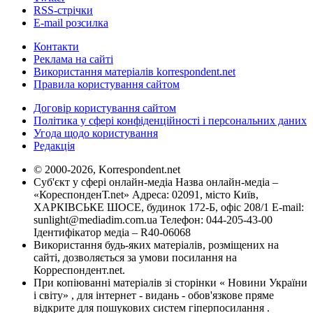
RSS-стрічки
E-mail розсилка
Контакти
Реклама на сайті
Використання матеріалів korrespondent.net
Правила користування сайтом
Договір користування сайтом
Політика у сфері конфіденційності і персональних даних
Угода щодо користування
Редакція
© 2000-2026, Korrespondent.net
Суб'єкт у сфері онлайн-медіа Назва онлайн-медіа –
«КореспонденТ.net» Адреса: 02091, місто Київ,
ХАРКІВСЬКЕ ШОСЕ, будинок 172-Б, офіс 208/1 E-mail:
sunlight@mediadim.com.ua
Телефон: 044-205-43-00
Ідентифікатор медіа – R40-06068
Використання будь-яких матеріалів, розміщених на
сайті, дозволяється за умови посилання на
Корреспондент.net.
При копіюванні матеріалів зі сторінки « Новини України
і світу» , для інтернет - видань - обов'язкове пряме
відкрите для пошукових систем гіперпосилання .