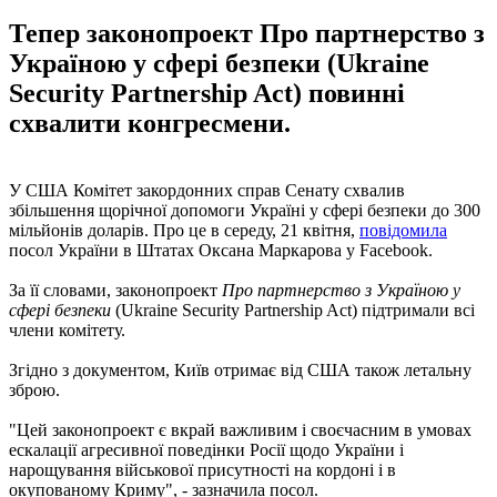
Тепер законопроект Про партнерство з
Україною у сфері безпеки (Ukraine
Security Partnership Act) повинні
схвалити конгресмени.
У США Комітет закордонних справ Сенату схвалив
збільшення щорічної допомоги Україні у сфері безпеки до 300
мільйонів доларів. Про це в середу, 21 квітня,
повідомила
посол України в Штатах Оксана Маркарова у Facebook.
За її словами, законопроект
Про партнерство з Україною у
сфері безпеки
(Ukraine Security Partnership Act) підтримали всі
члени комітету.
Згідно з документом, Київ отримає від США також летальну
зброю.
"Цей законопроект є вкрай важливим і своєчасним в умовах
ескалації агресивної поведінки Росії щодо України і
нарощування військової присутності на кордоні і в
окупованому Криму", - зазначила посол.