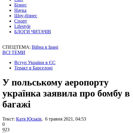
Бізнес
Наука
Шоу-бізнес
Спорт
Lifestyle
БЛОГИ ЧИТАЧІВ
СПЕЦТЕМА:
Війна в Ірані
ВСІ ТЕМИ
Вступ України в ЄС
Теракт в Барселоні
У польському аеропорту
українка заявила про бомбу в
багажі
Текст:
Катя Юськів
, 6 травня 2021, 04:53
0
923