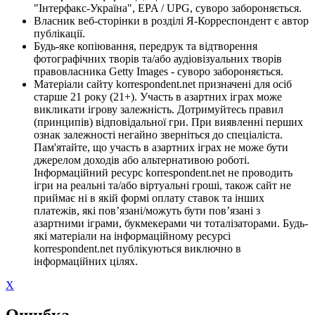
"Інтерфакс-Україна", EPA / UPG, суворо забороняється.
Власник веб-сторінки в розділі Я-Корреспондент є автор
публікації.
Будь-яке копіювання, передрук та відтворення
фотографічних творів та/або аудіовізуальних творів
правовласника Getty Images - суворо забороняється.
Матеріали сайту korrespondent.net призначені для осіб
старше 21 року (21+). Участь в азартних іграх може
викликати ігрову залежність. Дотримуйтесь правил
(принципів) відповідальної гри. При виявленні перших
ознак залежності негайно зверніться до спеціаліста.
Пам'ятайте, що участь в азартних іграх не може бути
джерелом доходів або альтернативою роботі.
Інформаційний ресурс korrespondent.net не проводить
ігри на реальні та/або віртуальні гроші, також сайт не
приймає ні в якій формі оплату ставок та інших
платежів, які пов’язані/можуть бути пов’язані з
азартними іграми, букмекерами чи тоталізаторами. Будь-
які матеріали на інформаційному ресурсі
korrespondent.net публікуються виключно в
інформаційних цілях.
X