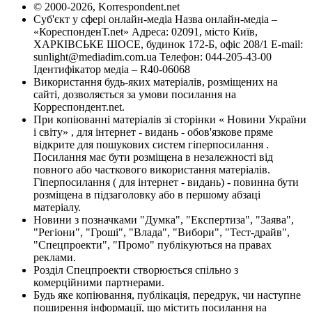
© 2000-2026, Korrespondent.net
Суб'єкт у сфері онлайн-медіа Назва онлайн-медіа –
«КореспонденТ.net» Адреса: 02091, місто Київ,
ХАРКІВСЬКЕ ШОСЕ, будинок 172-Б, офіс 208/1 E-mail:
sunlight@mediadim.com.ua
Телефон: 044-205-43-00
Ідентифікатор медіа – R40-06068
Використання будь-яких матеріалів, розміщених на
сайті, дозволяється за умови посилання на
Корреспондент.net.
При копіюванні матеріалів зі сторінки « Новини України
і світу» , для інтернет - видань - обов'язкове пряме
відкрите для пошукових систем гіперпосилання .
Посилання має бути розміщена в незалежності від
повного або часткового використання матеріалів.
Гіперпосилання ( для інтернет - видань) - повинна бути
розміщена в підзаголовку або в першому абзаці
матеріалу.
Новини з позначками "Думка", "Експертиза", "Заява",
"Регіони", "Гроші", "Влада", "Вибори", "Тест-драйв",
"Спецпроекти", "Промо" публікуються на правах
реклами.
Розділ Спецпроекти створюється спільно з
комерційними партнерами.
Будь яке копіювання, публікація, передрук, чи наступне
поширення інформації, що містить посилання на