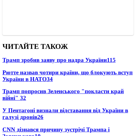
ЧИТАЙТЕ ТАКОЖ
Трамп зробив заяву про надра України
115
Рютте назвав чотири країни, що блокують вступ
України в НАТО
34
Трамп попросив Зеленського "покласти край
війні"
32
У Пентагоні визнали відставання від України в
галузі дронів
26
CNN дізнався причину зустрічі Трампа і