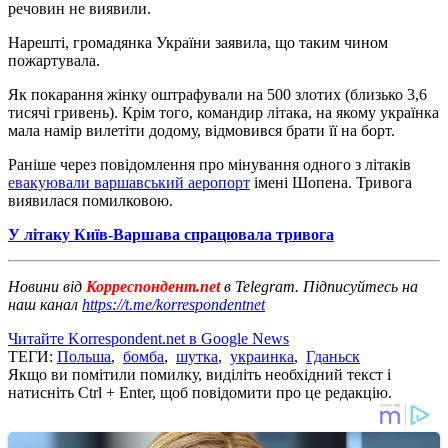
речовин не виявили.
Нарешті, громадянка України заявила, що таким чином
пожартувала.
Як покарання жінку оштрафували на 500 злотих (близько 3,6
тисячі гривень). Крім того, командир літака, на якому українка
мала намір вилетіти додому, відмовився брати її на борт.
Раніше через повідомлення про мінування одного з літаків
евакуювали варшавський аеропорт
імені Шопена. Тривога
виявилася помилковою.
У літаку Київ-Варшава спрацювала тривога
Новини від
Корреспондент.net
в Telegram. Підписуйтесь на
наш канал
https://t.me/korrespondentnet
Читайте Korrespondent.net в Google News
ТЕГИ:
Польша
,
бомба
,
шутка
,
украинка
,
Гданьск
Якщо ви помітили помилку, виділіть необхідний текст і
натисніть Ctrl + Enter, щоб повідомити про це редакцію.