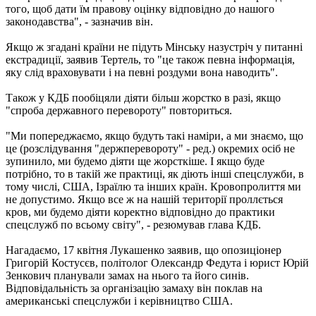
того, щоб дати їм правову оцінку відповідно до нашого
законодавства", - зазначив він.
Якщо ж згадані країни не підуть Мінську назустріч у питанні
екстрадиції, заявив Тертель, то "це також певна інформація,
яку слід враховувати і на певні роздуми вона наводить".
Також у КДБ пообіцяли діяти більш жорстко в разі, якщо
"спроба державного перевороту" повториться.
"Ми попереджаємо, якщо будуть такі наміри, а ми знаємо, що
це (розслідування "держперевороту" - ред.) окремих осіб не
зупинило, ми будемо діяти ще жорсткіше. І якщо буде
потрібно, то в такій же практиці, як діють інші спецслужби, в
тому числі, США, Ізраїлю та інших країн. Кровопролиття ми
не допустимо. Якщо все ж на нашій території проллється
кров, ми будемо діяти коректно відповідно до практики
спецслужб по всьому світу", - резюмував глава КДБ.
Нагадаємо, 17 квітня Лукашенко заявив, що опозиціонер
Григорій Костусєв, політолог Олександр Федута і юрист Юрій
Зенкович планували замах на нього та його синів.
Відповідальність за організацію замаху він поклав на
американські спецслужби і керівництво США.