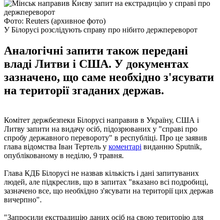
Фото: Reuters (архивное фото)
У Білорусі розслідують справу про нібито держпереворот
Аналогічні запити також передані
владі Литви і США. У документах
зазначено, що саме необхідно з'ясувати
на території згаданих держав.
Комітет держбезпеки Білорусі направив в Україну, США і
Литву запити на видачу осіб, підозрюваних у "справі про
спробу державного перевороту" в республіці. Про це заявив
глава відомства Іван Тертель у
коментарі
виданню Sputnik,
опублікованому в неділю, 9 травня.
Глава КДБ Білорусі не назвав кількість і дані запитуваних
людей, але підкреслив, що в запитах "вказано всі подробиці,
зазначено все, що необхідно з'ясувати на території цих держав
вичерпно".
"Запросили екстрадицію даних осіб на свою територію для