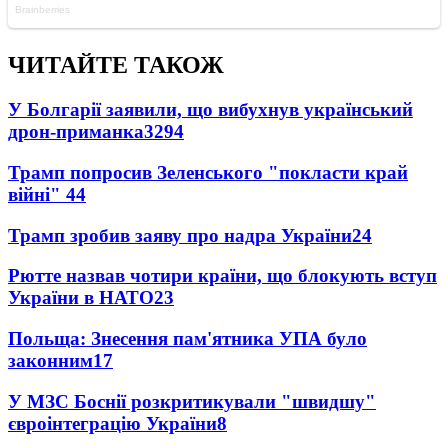
ЧИТАЙТЕ ТАКОЖ
У Болгарії заявили, що вибухнув український
дрон-приманка
3294
Трамп попросив Зеленського "покласти край
війні"
44
Трамп зробив заяву про надра України
24
Рютте назвав чотири країни, що блокують вступ
України в НАТО
23
Польща: Знесення пам'ятника УПА було
законним
17
У МЗС Боснії розкритикували "швидшу"
євроінтеграцію України
8