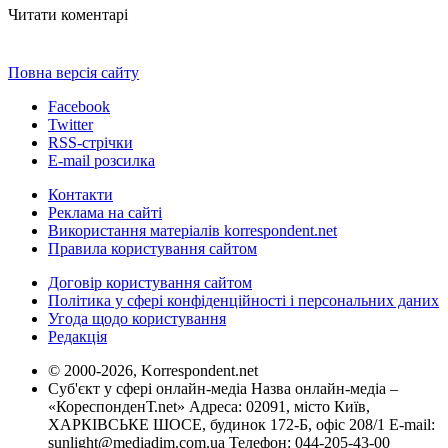
Читати коментарі
Повна версія сайту
Facebook
Twitter
RSS-стрічки
E-mail розсилка
Контакти
Реклама на сайті
Використання матеріалів korrespondent.net
Правила користування сайтом
Договір користування сайтом
Політика у сфері конфіденційності і персональних даних
Угода щодо користування
Редакція
© 2000-2026, Korrespondent.net
Суб'єкт у сфері онлайн-медіа Назва онлайн-медіа –
«КореспонденТ.net» Адреса: 02091, місто Київ,
ХАРКІВСЬКЕ ШОСЕ, будинок 172-Б, офіс 208/1 E-mail:
sunlight@mediadim.com.ua
Телефон: 044-205-43-00