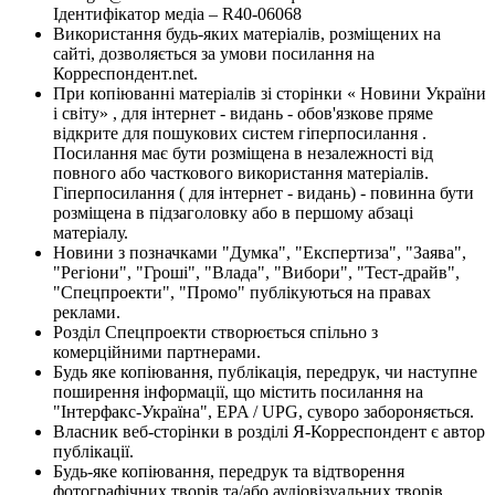
Ідентифікатор медіа – R40-06068
Використання будь-яких матеріалів, розміщених на
сайті, дозволяється за умови посилання на
Корреспондент.net.
При копіюванні матеріалів зі сторінки « Новини України
і світу» , для інтернет - видань - обов'язкове пряме
відкрите для пошукових систем гіперпосилання .
Посилання має бути розміщена в незалежності від
повного або часткового використання матеріалів.
Гіперпосилання ( для інтернет - видань) - повинна бути
розміщена в підзаголовку або в першому абзаці
матеріалу.
Новини з позначками "Думка", "Експертиза", "Заява",
"Регіони", "Гроші", "Влада", "Вибори", "Тест-драйв",
"Спецпроекти", "Промо" публікуються на правах
реклами.
Розділ Спецпроекти створюється спільно з
комерційними партнерами.
Будь яке копіювання, публікація, передрук, чи наступне
поширення інформації, що містить посилання на
"Інтерфакс-Україна", EPA / UPG, суворо забороняється.
Власник веб-сторінки в розділі Я-Корреспондент є автор
публікації.
Будь-яке копіювання, передрук та відтворення
фотографічних творів та/або аудіовізуальних творів