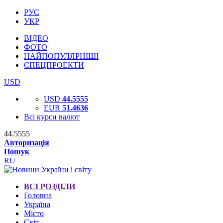
РУС
УКР
ВІДЕО
ФОТО
НАЙПОПУЛЯРНІШІ
СПЕЦПРОЕКТИ
USD
USD
44.5555
EUR
51.4636
Всі курси валют
44.5555
Авторизація
Пошук
RU
ВСІ РОЗДІЛИ
Головна
Україна
Місто
Світ