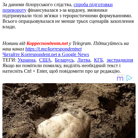
За даними білоруського слідства,
спроба підготовки
перевороту
фінансувалася з-за кордону, змовники
підтримували тісні зв'язки з терористичними формуваннями.
Всього опрацьовувалася не менше трьох сценаріїв захоплення
влади.
Новини від
Корреспондент.net
у Telegram. Підписуйтесь на
наш канал
https://t.me/korrespondentnet
Читайте Korrespondent.net в Google News
ТЕГИ:
Украина
,
США
,
Беларусь
,
Литва
,
КГБ
,
экстрадиция
Якщо ви помітили помилку, виділіть необхідний текст і
натисніть Ctrl + Enter, щоб повідомити про це редакцію.