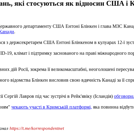
нь, які стосуються як відносин США і Кан
 Державного департаменту США Ентоні Блінкен і глава МЗС Кана
 Канади
.
ся з держсекретарем США Ентоні Блінкеном в кулуарах 12-ї зустр
-19, клімат і підтримку заснованого на праві міжнародного поря
их дій Росії, зокрема її великомасштабні, неоголошені пересуван
ого відомства Блінкен висловив свою вдячність Канаді за її сприя
Сергій Лавров під час зустрічі в Рейк'явіку (Ісландія)
обговори
інням"
чекають участі в Кримській платформі,
яка повинна відбути
канал
https://t.me/korrespondentnet