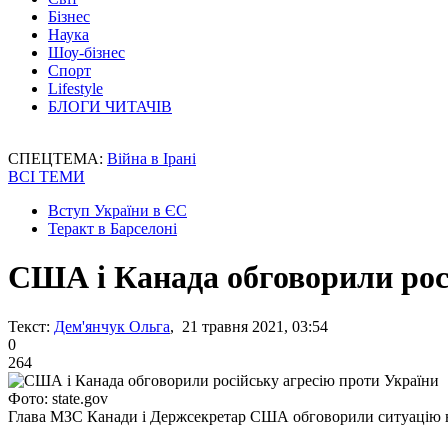
Бізнес
Наука
Шоу-бізнес
Спорт
Lifestyle
БЛОГИ ЧИТАЧІВ
СПЕЦТЕМА:
Війна в Ірані
ВСІ ТЕМИ
Вступ України в ЄС
Теракт в Барселоні
США і Канада обговорили рос
Текст:
Дем'янчук Ольга
, 21 травня 2021, 03:54
0
264
Фото: state.gov
Глава МЗС Канади і Держсекретар США обговорили ситуацію в