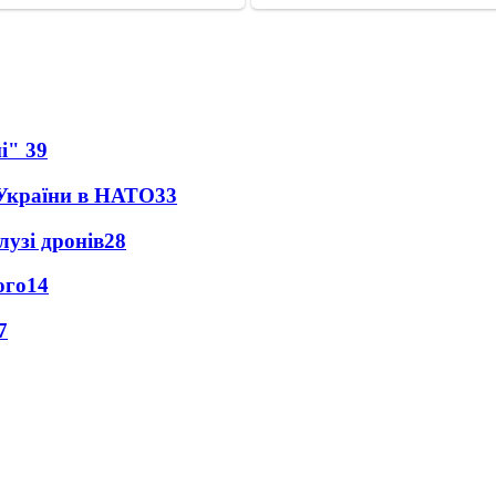
ні"
39
 України в НАТО
33
лузі дронів
28
ого
14
7