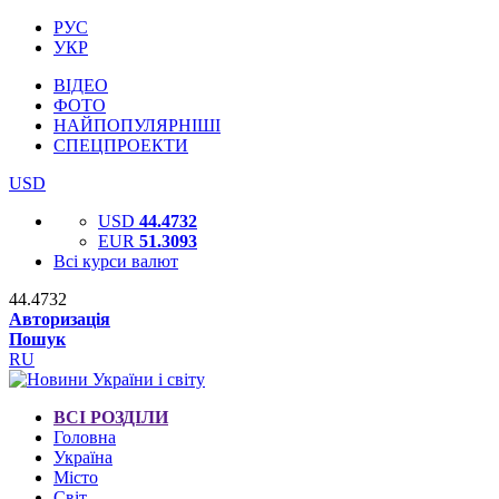
РУС
УКР
ВІДЕО
ФОТО
НАЙПОПУЛЯРНІШІ
СПЕЦПРОЕКТИ
USD
USD
44.4732
EUR
51.3093
Всі курси валют
44.4732
Авторизація
Пошук
RU
ВСІ РОЗДІЛИ
Головна
Україна
Місто
Світ