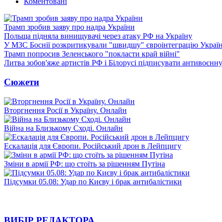
Коментовані
Трамп зробив заяву про надра України
Польща підняла винищувачі через атаку РФ на Україну
У МЗС Боснії розкритикували "швидшу" євроінтеграцію Украї
Трамп попросив Зеленського "покласти край війні"
Литва зобов'яже артистів РФ і Білорусі підписувати антивоєнн
Сюжети
Вторгнення Росії в Україну. Онлайн
Війна на Близькому Сході. Онлайн
Ескалація для Європи. Російський дрон в Лейпцигу
Зміни в армії РФ: що стоїть за рішенням Путіна
Підсумки 05.08: Удар по Києву і брак антибалістики
ВИБІР РЕДАКТОРА