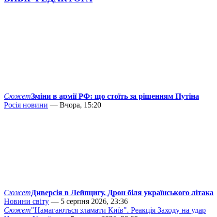
Сюжет
Зміни в армії РФ: що стоїть за рішенням Путіна
Росія новини
— Вчора, 15:20
Сюжет
Диверсія в Лейпцигу. Дрон біля українського літака
Новини світу
— 5 серпня 2026, 23:36
Сюжет
"Намагаються зламати Київ". Реакція Заходу на удар