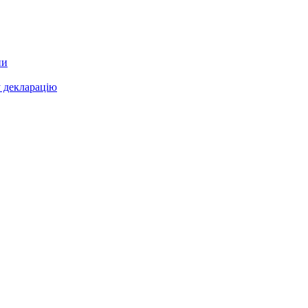
ни
у декларацію