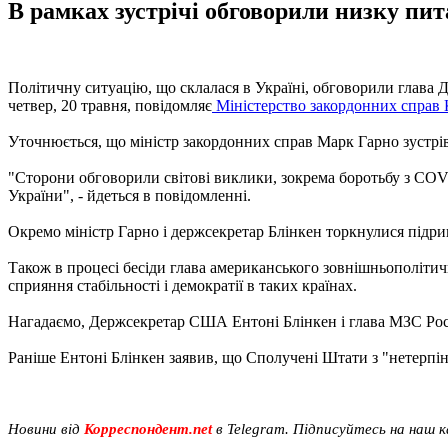
В рамках зустрічі обговорили низку пита
Політичну ситуацію, що склалася в Україні, обговорили глава
четвер, 20 травня, повідомляє
Міністерство закордонних справ
Уточнюється, що міністр закордонних справ Марк Гарно зустрів
"Сторони обговорили світові виклики, зокрема боротьбу з COVID
України", - йдеться в повідомленні.
Окремо міністр Гарно і держсекретар Блінкен торкнулися підривн
Також в процесі бесіди глава американського зовнішньополітичн
сприяння стабільності і демократії в таких країнах.
Нагадаємо, Держсекретар США Ентоні Блінкен і глава МЗС Росії 
Раніше Ентоні Блінкен заявив, що Сполучені Штати з "нетерп
Новини від
Корреспондент.net
в Telegram. Підписуйтесь на наш 