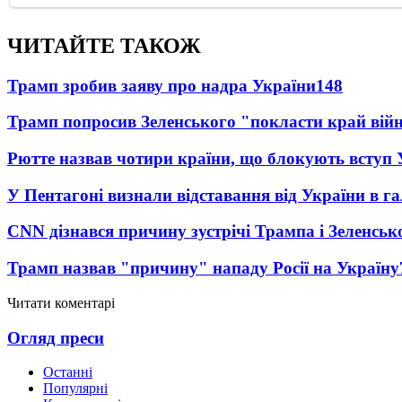
ЧИТАЙТЕ ТАКОЖ
Трамп зробив заяву про надра України
148
Трамп попросив Зеленського "покласти край вій
Рютте назвав чотири країни, що блокують вступ
У Пентагоні визнали відставання від України в га
CNN дізнався причину зустрічі Трампа і Зеленськ
Трамп назвав "причину" нападу Росії на Україну
Читати коментарі
Огляд преси
Останні
Популярні