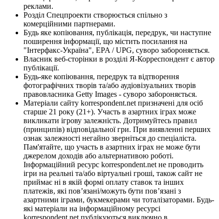
реклами.
Розділ Спецпроекти створюється спільно з
комерційними партнерами.
Будь яке копіювання, публікація, передрук, чи наступне
поширення інформації, що містить посилання на
"Інтерфакс-Україна", EPA / UPG, суворо забороняється.
Власник веб-сторінки в розділі Я-Корреспондент є автор
публікації.
Будь-яке копіювання, передрук та відтворення
фотографічних творів та/або аудіовізуальних творів
правовласника Getty Images - суворо забороняється.
Матеріали сайту korrespondent.net призначені для осіб
старше 21 року (21+). Участь в азартних іграх може
викликати ігрову залежність. Дотримуйтесь правил
(принципів) відповідальної гри. При виявленні перших
ознак залежності негайно зверніться до спеціаліста.
Пам'ятайте, що участь в азартних іграх не може бути
джерелом доходів або альтернативою роботі.
Інформаційний ресурс korrespondent.net не проводить
ігри на реальні та/або віртуальні гроші, також сайт не
приймає ні в якій формі оплату ставок та інших
платежів, які пов’язані/можуть бути пов’язані з
азартними іграми, букмекерами чи тоталізаторами. Будь-
які матеріали на інформаційному ресурсі
korrespondent.net публікуються виключно в