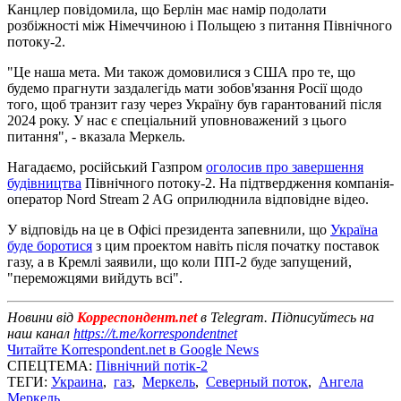
Канцлер повідомила, що Берлін має намір подолати
розбіжності між Німеччиною і Польщею з питання Північного
потоку-2.
"Це наша мета. Ми також домовилися з США про те, що
будемо прагнути заздалегідь мати зобов'язання Росії щодо
того, щоб транзит газу через Україну був гарантований після
2024 року. У нас є спеціальний уповноважений з цього
питання", - вказала Меркель.
Нагадаємо, російський Газпром
оголосив про завершення
будівництва
Північного потоку-2. На підтвердження компанія-
оператор Nord Stream 2 AG оприлюднила відповідне відео.
У відповідь на це в Офісі президента запевнили, що
Україна
буде боротися
з цим проектом навіть після початку поставок
газу, а в Кремлі заявили, що коли ПП-2 буде запущений,
"переможцями вийдуть всі".
Новини від
Корреспондент.net
в Telegram. Підписуйтесь на
наш канал
https://t.me/korrespondentnet
Читайте Korrespondent.net в Google News
СПЕЦТЕМА:
Північний потік-2
ТЕГИ:
Украина
,
газ
,
Меркель
,
Северный поток
,
Ангела
Меркель