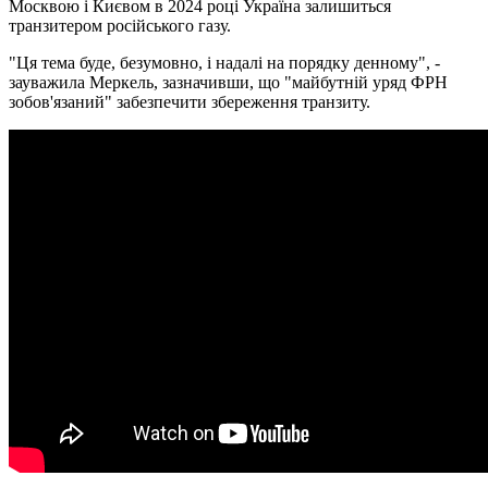
Москвою і Києвом в 2024 році Україна залишиться
транзитером російського газу.
"Ця тема буде, безумовно, і надалі на порядку денному", -
зауважила Меркель, зазначивши, що "майбутній уряд ФРН
зобов'язаний" забезпечити збереження транзиту.