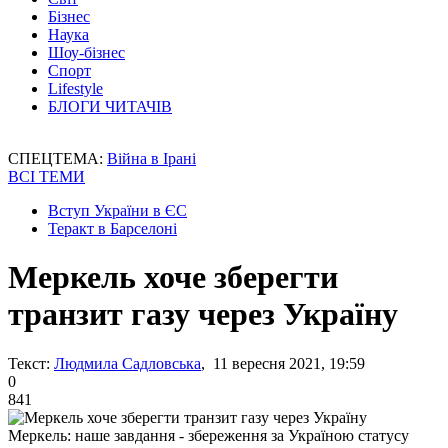
Бізнес
Наука
Шоу-бізнес
Спорт
Lifestyle
БЛОГИ ЧИТАЧІВ
СПЕЦТЕМА:
Війна в Ірані
ВСІ ТЕМИ
Вступ України в ЄС
Теракт в Барселоні
Меркель хоче зберегти
транзит газу через Україну
Текст:
Людмила Садловська
, 11 вересня 2021, 19:59
0
841
Меркель: наше завдання - збереження за Україною статусу