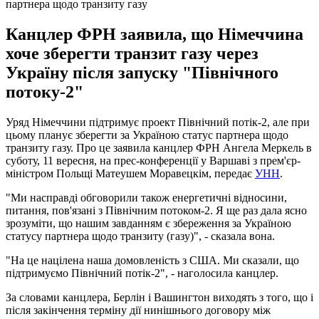
партнера щодо транзиту газу
Канцлер ФРН заявила, що Німеччина
хоче зберегти транзит газу через
Україну після запуску "Північного
потоку-2"
Уряд Німеччини підтримує проект Північний потік-2, але при
цьому планує зберегти за Україною статус партнера щодо
транзиту газу. Про це заявила канцлер ФРН Ангела Меркель в
суботу, 11 вересня, на прес-конференції у Варшаві з прем'єр-
міністром Польщі Матеушем Моравецкім, передає
УНН
.
"Ми насправді обговорили також енергетичні відносини,
питання, пов'язані з Північним потоком-2. Я ще раз дала ясно
зрозуміти, що нашим завданням є збереження за Україною
статусу партнера щодо транзиту (газу)", - сказала вона.
"На це націлена наша домовленість з США. Ми сказали, що
підтримуємо Північний потік-2", - наголосила канцлер.
За словами канцлера, Берлін і Вашингтон виходять з того, що і
після закінчення терміну дії нинішнього договору між