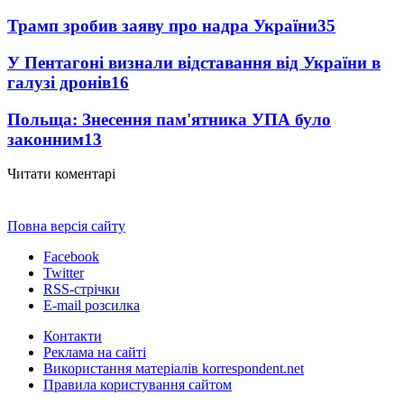
Трамп зробив заяву про надра України
35
У Пентагоні визнали відставання від України в
галузі дронів
16
Польща: Знесення пам'ятника УПА було
законним
13
Читати коментарі
Повна версія сайту
Facebook
Twitter
RSS-стрічки
E-mail розсилка
Контакти
Реклама на сайті
Використання матеріалів korrespondent.net
Правила користування сайтом