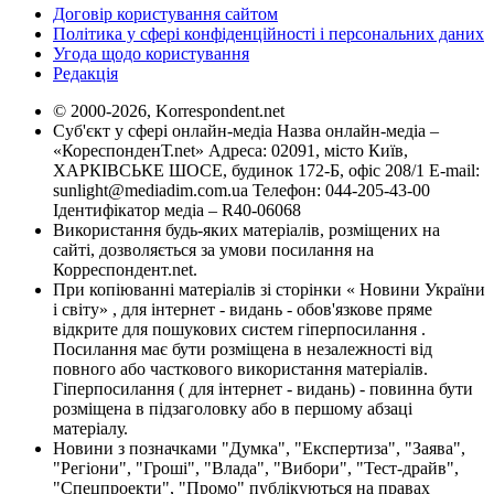
Договір користування сайтом
Політика у сфері конфіденційності і персональних даних
Угода щодо користування
Редакція
© 2000-2026, Korrespondent.net
Суб'єкт у сфері онлайн-медіа Назва онлайн-медіа –
«КореспонденТ.net» Адреса: 02091, місто Київ,
ХАРКІВСЬКЕ ШОСЕ, будинок 172-Б, офіс 208/1 E-mail:
sunlight@mediadim.com.ua
Телефон: 044-205-43-00
Ідентифікатор медіа – R40-06068
Використання будь-яких матеріалів, розміщених на
сайті, дозволяється за умови посилання на
Корреспондент.net.
При копіюванні матеріалів зі сторінки « Новини України
і світу» , для інтернет - видань - обов'язкове пряме
відкрите для пошукових систем гіперпосилання .
Посилання має бути розміщена в незалежності від
повного або часткового використання матеріалів.
Гіперпосилання ( для інтернет - видань) - повинна бути
розміщена в підзаголовку або в першому абзаці
матеріалу.
Новини з позначками "Думка", "Експертиза", "Заява",
"Регіони", "Гроші", "Влада", "Вибори", "Тест-драйв",
"Спецпроекти", "Промо" публікуються на правах