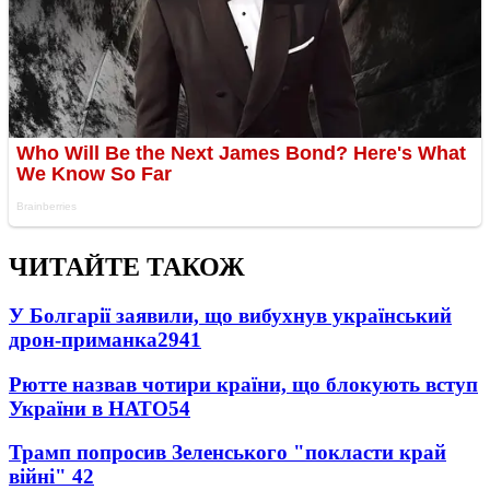
ЧИТАЙТЕ ТАКОЖ
У Болгарії заявили, що вибухнув український
дрон-приманка
2941
Рютте назвав чотири країни, що блокують вступ
України в НАТО
54
Трамп попросив Зеленського "покласти край
війні"
42