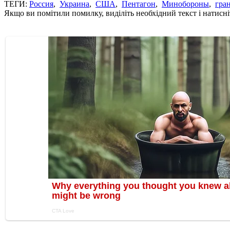
ТЕГИ:
Россия
,
Украина
,
США
,
Пентагон
,
Минобороны
,
гра
Якщо ви помітили помилку, виділіть необхідний текст і натисніт