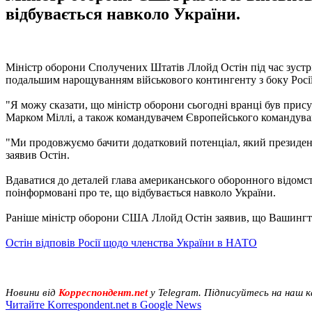
відбувається навколо України.
Міністр оборони Сполучених Штатів Ллойд Остін під час зустрі
подальшим нарощуванням військового контингенту з боку Росії
"Я можу сказати, що міністр оборони сьогодні вранці був прису
Марком Міллі, а також командувачем Європейського командування
"Ми продовжуємо бачити додатковий потенціал, який президент П
заявив Остін.
Вдаватися до деталей глава американського оборонного відомст
поінформовані про те, що відбувається навколо України.
Раніше міністр оборони США Ллойд Остін заявив, що Вашингт
Остін відповів Росії щодо членства України в НАТО
Новини від
Корреспондент.net
у Telegram. Підписуйтесь на наш 
Читайте Korrespondent.net в Google News