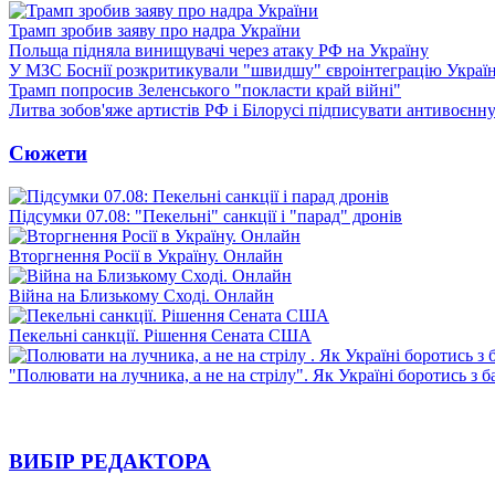
Трамп зробив заяву про надра України
Польща підняла винищувачі через атаку РФ на Україну
У МЗС Боснії розкритикували "швидшу" євроінтеграцію Украї
Трамп попросив Зеленського "покласти край війні"
Литва зобов'яже артистів РФ і Білорусі підписувати антивоєнн
Сюжети
Підсумки 07.08: "Пекельні" санкції і "парад" дронів
Вторгнення Росії в Україну. Онлайн
Війна на Близькому Сході. Онлайн
Пекельні санкції. Рішення Сената США
"Полювати на лучника, а не на стрілу". Як Україні боротись з 
ВИБІР РЕДАКТОРА