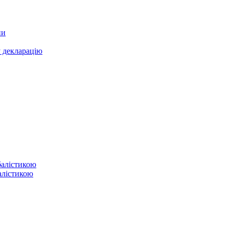
ни
у декларацію
балістикою