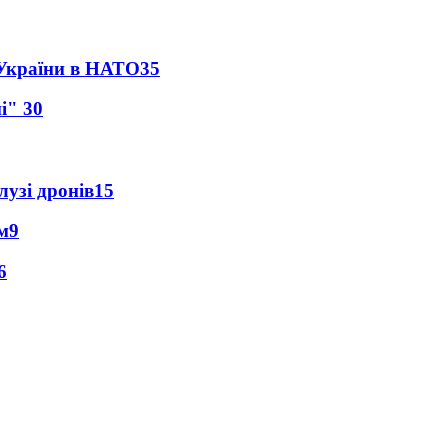
 України в НАТО
35
ні"
30
лузі дронів
15
м
9
6