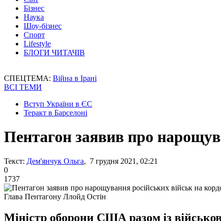
Бізнес
Наука
Шоу-бізнес
Спорт
Lifestyle
БЛОГИ ЧИТАЧІВ
СПЕЦТЕМА:
Війна в Ірані
ВСІ ТЕМИ
Вступ України в ЄС
Теракт в Барселоні
Пентагон заявив про нарощува
Текст:
Дем'янчук Ольга
, 7 грудня 2021, 02:21
0
1737
Глава Пентагону Ллойд Остін
Міністр оборони США разом із військов