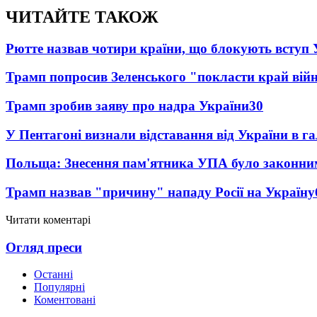
ЧИТАЙТЕ ТАКОЖ
Рютте назвав чотири країни, що блокують вступ
Трамп попросив Зеленського "покласти край вій
Трамп зробив заяву про надра України
30
У Пентагоні визнали відставання від України в га
Польща: Знесення пам'ятника УПА було законни
Трамп назвав "причину" нападу Росії на Україну
Читати коментарі
Огляд преси
Останні
Популярні
Коментовані