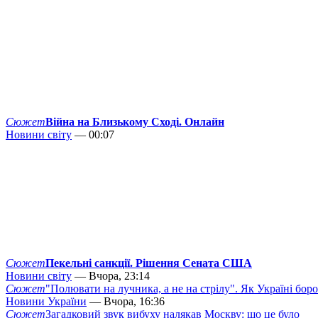
Сюжет
Війна на Близькому Сході. Онлайн
Новини світу
— 00:07
Сюжет
Пекельні санкції. Рішення Сената США
Новини світу
— Вчора, 23:14
Сюжет
"Полювати на лучника, а не на стрілу". Як Україні бор
Новини України
— Вчора, 16:36
Сюжет
Загадковий звук вибуху налякав Москву: що це було