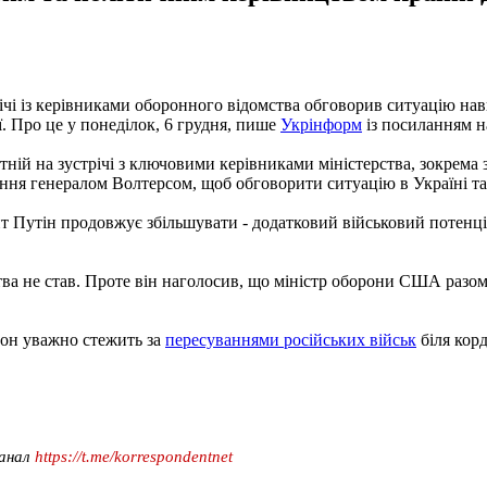
чі із керівниками оборонного відомства обговорив ситуацію навк
. Про це у понеділок, 6 грудня, пише
Укрінформ
із посиланням н
тній на зустрічі з ключовими керівниками міністерства, зокрема
 генералом Волтерсом, щоб обговорити ситуацію в Україні та, зви
утін продовжує збільшувати - додатковий військовий потенціал -
ва не став. Проте він наголосив, що міністр оборони США разом
он уважно стежить за
пересуваннями російських військ
біля кор
канал
https://t.me/korrespondentnet