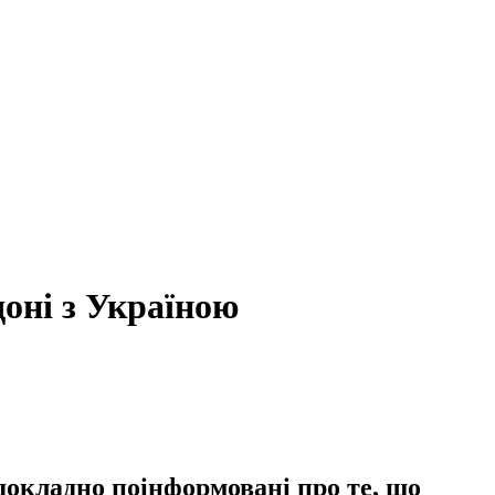
оні з Україною
докладно поінформовані про те, що