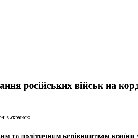
ння російських військ на корд
им та політичним керівництвом країни 