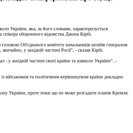
оло України, яка, за його словами, характеризується
а спікера оборонного відомства Джона Кірбі.
 з головою Об'єднаного комітету начальників штабів генералом
чайно, у західній частині Росії", - сказав Кірбі.
 у західній частині своєї країни та навколо України", -
 із військовим та політичним керівництвом країни докладно
дону України, проте поки що не може розгадати планів Кремля.