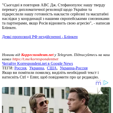
"Сьогодні я повторив ABC Дж. Стефанопулос нашу тверду
перевагу дипломатичної резолюції щодо України та
підкреслили нашу готовність накласти серйозні та масштабні
наслідки у координації з нашими європейськими союзниками
та партнерами, якщо Росія відновить свою агресію", - написав
Блінкен.
Деякі пропозиції РФ нездійсненні - Блінкен
Новини від
Корреспондент.net
у Telegram. Підписуйтесь на наш
канал
https://t.me/korrespondentnet
Читайте Korrespondent.net в Google News
ТЕГИ:
Россия
,
Украина
,
США
,
Украина-Россия
Якщо ви помітили помилку, виділіть необхідний текст і
натисніть Ctrl + Enter, щоб повідомити про це редакцію.