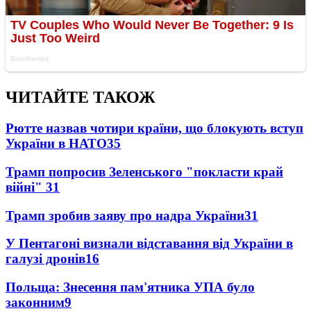
ЧИТАЙТЕ ТАКОЖ
Рютте назвав чотири країни, що блокують вступ
України в НАТО
35
Трамп попросив Зеленського "покласти край
війні"
31
Трамп зробив заяву про надра України
31
У Пентагоні визнали відставання від України в
галузі дронів
16
Польща: Знесення пам'ятника УПА було
законним
9