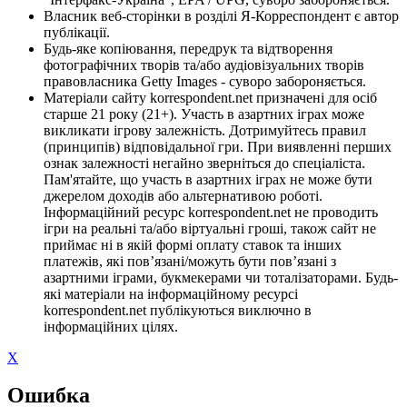
Власник веб-сторінки в розділі Я-Корреспондент є автор
публікації.
Будь-яке копіювання, передрук та відтворення
фотографічних творів та/або аудіовізуальних творів
правовласника Getty Images - суворо забороняється.
Матеріали сайту korrespondent.net призначені для осіб
старше 21 року (21+). Участь в азартних іграх може
викликати ігрову залежність. Дотримуйтесь правил
(принципів) відповідальної гри. При виявленні перших
ознак залежності негайно зверніться до спеціаліста.
Пам'ятайте, що участь в азартних іграх не може бути
джерелом доходів або альтернативою роботі.
Інформаційний ресурс korrespondent.net не проводить
ігри на реальні та/або віртуальні гроші, також сайт не
приймає ні в якій формі оплату ставок та інших
платежів, які пов’язані/можуть бути пов’язані з
азартними іграми, букмекерами чи тоталізаторами. Будь-
які матеріали на інформаційному ресурсі
korrespondent.net публікуються виключно в
інформаційних цілях.
X
Ошибка