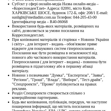
Суб'єкт у сфері онлайн-медіа Назва онлайн-медіа –
«КореспонденТ.net» Адреса: 02091, місто Київ,
ХАРКІВСЬКЕ ШОСЕ, будинок 172-Б, офіс 208/1 E-mail:
sunlight@mediadim.com.ua
Телефон: 044-205-43-00
Ідентифікатор медіа – R40-06068
Використання будь-яких матеріалів, розміщених на
сайті, дозволяється за умови посилання на
Корреспондент.net.
При копіюванні матеріалів зі сторінки « Новини України
і світу» , для інтернет - видань - обов'язкове пряме
відкрите для пошукових систем гіперпосилання .
Посилання має бути розміщена в незалежності від
повного або часткового використання матеріалів.
Гіперпосилання ( для інтернет - видань) - повинна бути
розміщена в підзаголовку або в першому абзаці
матеріалу.
Новини з позначками "Думка", "Експертиза", "Заява",
"Регіони", "Гроші", "Влада", "Вибори", "Тест-драйв",
"Спецпроекти", "Промо" публікуються на правах
реклами.
Розділ Спецпроекти створюється спільно з
комерційними партнерами.
Будь яке копіювання, публікація, передрук, чи наступне
поширення інформації, що містить посилання на
"Інтерфакс-Україна", EPA / UPG, суворо забороняється.