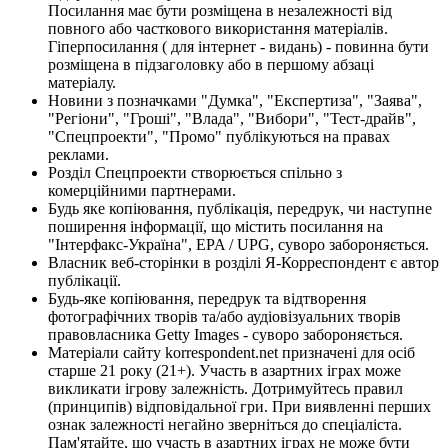
Посилання має бути розміщена в незалежності від
повного або часткового використання матеріалів.
Гіперпосилання ( для інтернет - видань) - повинна бути
розміщена в підзаголовку або в першому абзаці
матеріалу.
Новини з позначками "Думка", "Експертиза", "Заява",
"Регіони", "Гроші", "Влада", "Вибори", "Тест-драйв",
"Спецпроекти", "Промо" публікуються на правах
реклами.
Розділ Спецпроекти створюється спільно з
комерційними партнерами.
Будь яке копіювання, публікація, передрук, чи наступне
поширення інформації, що містить посилання на
"Інтерфакс-Україна", EPA / UPG, суворо забороняється.
Власник веб-сторінки в розділі Я-Корреспондент є автор
публікації.
Будь-яке копіювання, передрук та відтворення
фотографічних творів та/або аудіовізуальних творів
правовласника Getty Images - суворо забороняється.
Матеріали сайту korrespondent.net призначені для осіб
старше 21 року (21+). Участь в азартних іграх може
викликати ігрову залежність. Дотримуйтесь правил
(принципів) відповідальної гри. При виявленні перших
ознак залежності негайно зверніться до спеціаліста.
Пам'ятайте, що участь в азартних іграх не може бути