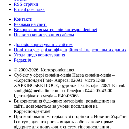
RSS-стрічки
E-mail розсилка
Контакти
Реклама на сайті
Використання матеріалів korrespondent.net
Правила користування сайтом
Договір користування сайтом
Політика у сфері конфіденційності і персональних даних
Угода щодо користування
Редакція
© 2000-2026, Korrespondent.net
Суб'єкт у сфері онлайн-медіа Назва онлайн-медіа –
«КореспонденТ.net» Адреса: 02091, місто Київ,
ХАРКІВСЬКЕ ШОСЕ, будинок 172-Б, офіс 208/1 E-mail:
sunlight@mediadim.com.ua
Телефон: 044-205-43-00
Ідентифікатор медіа – R40-06068
Використання будь-яких матеріалів, розміщених на
сайті, дозволяється за умови посилання на
Корреспондент.net.
При копіюванні матеріалів зі сторінки « Новини України
і світу» , для інтернет - видань - обов'язкове пряме
відкрите для пошукових систем гіперпосилання .