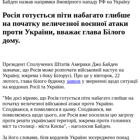
Байден назвав напрямки ймовірного нападу РФ на Україну
Росія готується піти набагато глибше
на початку величезної воєнної атаки
проти України, вважає глава Білого
дому.
Президент Сполучених Штатів Америки Джо Байден
зазначає, що Росія може розпочати військовий наступ на
Україну, зокрема з боку Білорусі. Про це у вівторок, 22
лютого, глава білого будинку
заявив
у зверненні щодо ситуації
на кордонах Росії та України.
"Ми досі віримо, що Росія готується піти набагато глибше на
початку величезної військової атаки проти України.
Сподіваюся, я помиляюся в цьому. Сподіваюся, ми
помиляємось щодо цього, але Росія вже посилила цю загрозу
проти решти української території, зокрема проти головних
міст та столиці - міста Києва", - наголосив Байден.
За його словами, біля кордонів України зосереджено понад