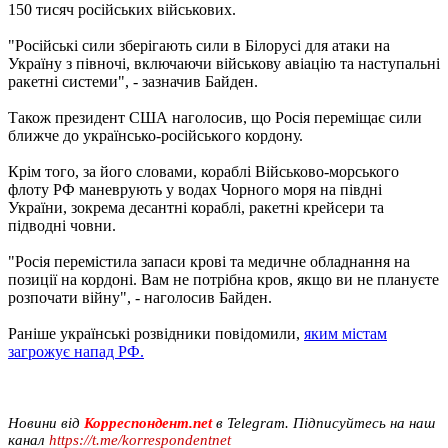
150 тисяч російських військових.
"Російські сили зберігають сили в Білорусі для атаки на
Україну з півночі, включаючи військову авіацію та наступальні
ракетні системи", - зазначив Байден.
Також президент США наголосив, що Росія переміщає сили
ближче до українсько-російського кордону.
Крім того, за його словами, кораблі Військово-морського
флоту РФ маневрують у водах Чорного моря на півдні
України, зокрема десантні кораблі, ракетні крейсери та
підводні човни.
"Росія перемістила запаси крові та медичне обладнання на
позиції на кордоні. Вам не потрібна кров, якщо ви не плануєте
розпочати війну", - наголосив Байден.
Раніше українські розвідники повідомили,
яким містам
загрожує напад РФ.
Новини від
Корреспондент.net
в Telegram. Підписуйтесь на наш
канал
https://t.me/korrespondentnet