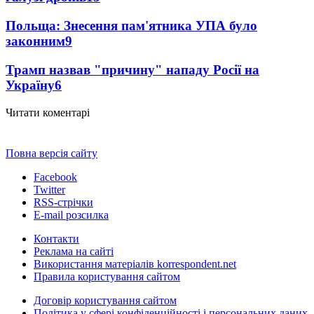
Польща: Знесення пам'ятника УПА було
законним
9
Трамп назвав "причину" нападу Росії на
Україну
6
Читати коментарі
Повна версія сайту
Facebook
Twitter
RSS-стрічки
E-mail розсилка
Контакти
Реклама на сайті
Використання матеріалів korrespondent.net
Правила користування сайтом
Договір користування сайтом
Політика у сфері конфіденційності і персональних даних