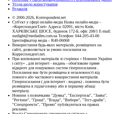
Угода щодо користування
Редакція
© 2000-2026, Korrespondent.net
Суб'єкт у сфері онлайн-медіа Назва онлайн-медіа –
«КореспонденТ.net» Адреса: 02091, місто Київ,
ХАРКІВСЬКЕ ШОСЕ, будинок 172-Б, офіс 208/1 E-mail:
sunlight@mediadim.com.ua
Телефон: 044-205-43-00
Ідентифікатор медіа – R40-06068
Використання будь-яких матеріалів, розміщених на
сайті, дозволяється за умови посилання на
Корреспондент.net.
При копіюванні матеріалів зі сторінки « Новини України
і світу» , для інтернет - видань - обов'язкове пряме
відкрите для пошукових систем гіперпосилання .
Посилання має бути розміщена в незалежності від
повного або часткового використання матеріалів.
Гіперпосилання ( для інтернет - видань) - повинна бути
розміщена в підзаголовку або в першому абзаці
матеріалу.
Новини з позначками "Думка", "Експертиза", "Заява",
"Регіони", "Гроші", "Влада", "Вибори", "Тест-драйв",
"Спецпроекти", "Промо" публікуються на правах
реклами.
Розділ Спецпроекти створюється спільно з