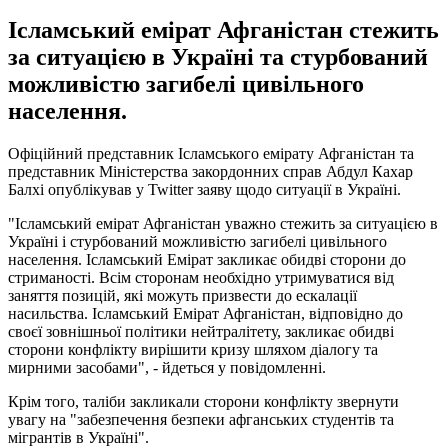
Ісламський емірат Афганістан стежить
за ситуацією в Україні та стурбований
можливістю загибелі цивільного
населення.
Офіційний представник Ісламського емірату Афганістан та
представник Міністерства закордонних справ Абдул Кахар
Балхі опублікував у Twitter заяву щодо ситуації в Україні.
"Ісламський емірат Афганістан уважно стежить за ситуацією в
Україні і стурбований можливістю загибелі цивільного
населення. Ісламський Емірат закликає обидві сторони до
стриманості. Всім сторонам необхідно утримуватися від
заняття позицій, які можуть призвести до ескалації
насильства. Ісламський Емірат Афганістан, відповідно до
своєї зовнішньої політики нейтралітету, закликає обидві
сторони конфлікту вирішити кризу шляхом діалогу та
мирними засобами", - йдеться у повідомленні.
Крім того, таліби закликали сторони конфлікту звернути
увагу на "забезпечення безпеки афганських студентів та
мігрантів в Україні".