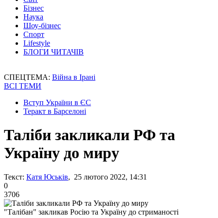
Бізнес
Наука
Шоу-бізнес
Спорт
Lifestyle
БЛОГИ ЧИТАЧІВ
СПЕЦТЕМА:
Війна в Ірані
ВСІ ТЕМИ
Вступ України в ЄС
Теракт в Барселоні
Таліби закликали РФ та
Україну до миру
Текст:
Катя Юськів
, 25 лютого 2022, 14:31
0
3706
"Талібан" закликав Росію та Україну до стриманості