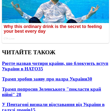
ЧИТАЙТЕ ТАКОЖ
Рютте назвав чотири країни, що блокують вступ
України в НАТО
35
Трамп зробив заяву про надра України
30
Трамп попросив Зеленського "покласти край
війні"
28
У Пентагоні визнали відставання від України в
галузі дронів
15