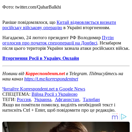
Фото: twitter.com/QaharBalkhi
Раніше повідомлялося, що
Китай відмовляється визнати
російську військову операцію
в Україні вторгненням.
Нагадаємо, 24 лютого президент РФ Володимир
Путін
оголосив про початок спецоперації на Донбвсі
. Незабаром
після цього територія України зазнала атаки російських військ.
Вторгнення Росії в Україну. Онлайн
Новини від
Корреспондент.net
в Telegram. Підписуйтесь на
наш канал
https://t.me/korrespondentnet
Читайте Korrespondent.net в Google News
СПЕЦТЕМА:
Війна Росії з Україною
ТЕГИ:
Россия
,
Украина
,
Афганистан
,
Талибан
Якщо ви помітили помилку, виділіть необхідний текст і
натисніть Ctrl + Enter, щоб повідомити про це редакцію.