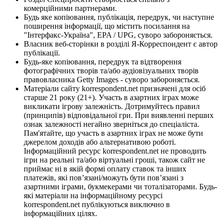
комерційними партнерами.
Будь яке копіювання, публікація, передрук, чи наступне
поширення інформації, що містить посилання на
"Інтерфакс-Україна", EPA / UPG, суворо забороняється.
Власник веб-сторінки в розділі Я-Корреспондент є автор
публікації.
Будь-яке копіювання, передрук та відтворення
фотографічних творів та/або аудіовізуальних творів
правовласника Getty Images - суворо забороняється.
Матеріали сайту korrespondent.net призначені для осіб
старше 21 року (21+). Участь в азартних іграх може
викликати ігрову залежність. Дотримуйтесь правил
(принципів) відповідальної гри. При виявленні перших
ознак залежності негайно зверніться до спеціаліста.
Пам'ятайте, що участь в азартних іграх не може бути
джерелом доходів або альтернативою роботі.
Інформаційний ресурс korrespondent.net не проводить
ігри на реальні та/або віртуальні гроші, також сайт не
приймає ні в якій формі оплату ставок та інших
платежів, які пов’язані/можуть бути пов’язані з
азартними іграми, букмекерами чи тоталізаторами. Будь-
які матеріали на інформаційному ресурсі
korrespondent.net публікуються виключно в
інформаційних цілях.