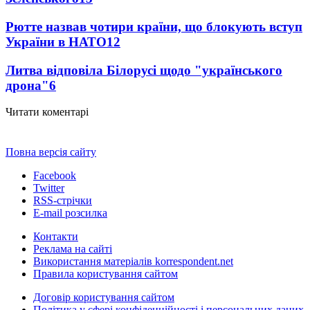
Рютте назвав чотири країни, що блокують вступ
України в НАТО
12
Литва відповіла Білорусі щодо "українського
дрона"
6
Читати коментарі
Повна версія сайту
Facebook
Twitter
RSS-стрічки
E-mail розсилка
Контакти
Реклама на сайті
Використання матеріалів korrespondent.net
Правила користування сайтом
Договір користування сайтом
Політика у сфері конфіденційності і персональних даних