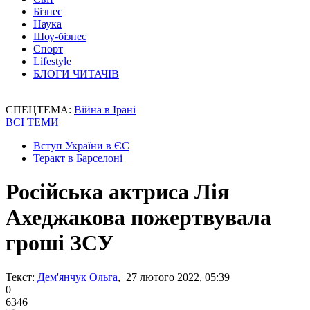
Бізнес
Наука
Шоу-бізнес
Спорт
Lifestyle
БЛОГИ ЧИТАЧІВ
СПЕЦТЕМА:
Війна в Ірані
ВСІ ТЕМИ
Вступ України в ЄС
Теракт в Барселоні
Російська актриса Лія
Ахеджакова пожертвувала
гроші ЗСУ
Текст:
Дем'янчук Ольга
, 27 лютого 2022, 05:39
0
6346