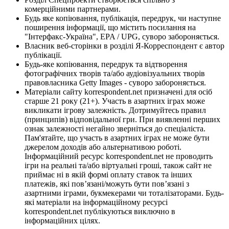
комерційними партнерами.
Будь яке копіювання, публікація, передрук, чи наступне
поширення інформації, що містить посилання на
"Інтерфакс-Україна", EPA / UPG, суворо забороняється.
Власник веб-сторінки в розділі Я-Корреспондент є автор
публікації.
Будь-яке копіювання, передрук та відтворення
фотографічних творів та/або аудіовізуальних творів
правовласника Getty Images - суворо забороняється.
Матеріали сайту korrespondent.net призначені для осіб
старше 21 року (21+). Участь в азартних іграх може
викликати ігрову залежність. Дотримуйтесь правил
(принципів) відповідальної гри. При виявленні перших
ознак залежності негайно зверніться до спеціаліста.
Пам'ятайте, що участь в азартних іграх не може бути
джерелом доходів або альтернативою роботі.
Інформаційний ресурс korrespondent.net не проводить
ігри на реальні та/або віртуальні гроші, також сайт не
приймає ні в якій формі оплату ставок та інших
платежів, які пов’язані/можуть бути пов’язані з
азартними іграми, букмекерами чи тоталізаторами. Будь-
які матеріали на інформаційному ресурсі
korrespondent.net публікуються виключно в
інформаційних цілях.