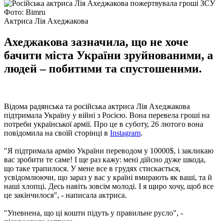
Фото: Bimru
Актриса Лія Ахеджакова
Ахеджакова зазначила, що не хоче
бачити міста України зруйнованими, а
людей – побитими та спустошеними.
Відома радянська та російська актриса Лія Ахеджакова
підтримала Україну у війні з Росією. Вона перевела гроші на
потреби української армії. Про це в суботу, 26 лютого вона
повідомила на своїй сторінці в
Instagram
.
"Я підтримала армію України переводом у 10000$, і закликаю
вас зробити те саме! І ще раз кажу: мені дійсно дуже шкода,
що таке трапилося. У мене все в грудях стискається,
усвідомлюючи, що зараз у вас у країні вмирають як ваші, та й
наші хлопці. Десь навіть зовсім молоді. І я щиро хочу, щоб все
це закінчилося", - написала актриса.
"Упевнена, що ці кошти підуть у правильне русло", -