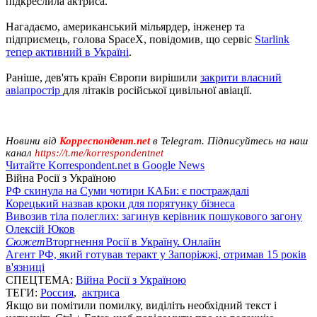
підкреслила актриса.
Нагадаємо, американський мільярдер, інженер та
підприємець, голова SpaceX, повідомив, що сервіс
Starlink
тепер активний в Україні
.
Раніше, дев'ять країн Європи вирішили
закрити власний
авіапростір
для літаків російської цивільної авіації.
Новини від
Корреспондент.net
в Telegram. Підписуйтесь на наш
канал
https://t.me/korrespondentnet
Читайте Korrespondent.net в Google News
Війна Росії з Україною
РФ скинула на Суми чотири КАБи: є постраждалі
Корецький назвав кроки для порятунку бізнеса
Вивозив тіла полеглих: загинув керівник пошукового загону
Олексій Юков
Сюжет
Вторгнення Росії в Україну. Онлайн
Агент РФ, який готував теракт у Запоріжжі, отримав 15 років
в'язниці
СПЕЦТЕМА:
Війна Росії з Україною
ТЕГИ:
Россия
,
актриса
Якщо ви помітили помилку, виділіть необхідний текст і