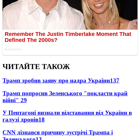
ЧИТАЙТЕ ТАКОЖ
Трамп зробив заяву про надра України
137
Трамп попросив Зеленського "покласти край
війні"
29
У Пентагоні визнали відставання від України в
галузі дронів
18
CNN дізнався причину зустрічі Трампа і
Зеленського
13