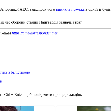
 Запорізької АЕС, внаслідок чого
виникла пожежа
в одній із буд
Під час оборони станції Нацгвардія зазнала втрат.
ш канал
https://t.me/korrespondentnet
отись з балістикою
ів
ь Ctrl + Enter, щоб повідомити про це редакцію.