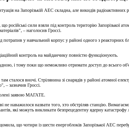
уація на Запорізькій АЕС складна, але викидів радіоактивних р
 що російські сили взяли під контроль територію Запорізької ато
теріалів", – наголосив Гроссі.
яд потрапив у навчальний корпус у районі одного з реакторних б
адіаційний контроль на майданчику повністю функціонують.
дною, і тому поки що неможливо отримати доступ до всього об'єк
там сталося вночі. Стрілянина зі снарядів у районі атомної еле
", – зазначив Гроссі.
волені заявою МАГАТЕ.
і не наважилося назвати того, хто обстріляв станцію. Вимагаєм
пантів, які можуть викликати безпрецедентну ядерну катастрофу л
домила, що чотири із шести енергоблоків Запорізької АЕС переб