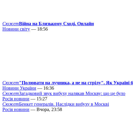
Сюжет
Війна на Близькому Сході. Онлайн
Новини світу
— 18:56
Сюжет
"Полювати на лучника, а не на стрілу". Як Україні 
Новини України
— 16:36
Сюжет
Загадковий звук вибуху налякав Москву: що це було
Росія новини
— 15:27
Сюжет
Бенкет генералів. Наслідки вибуху в Москві
Росія новини
— Вчора, 23:58