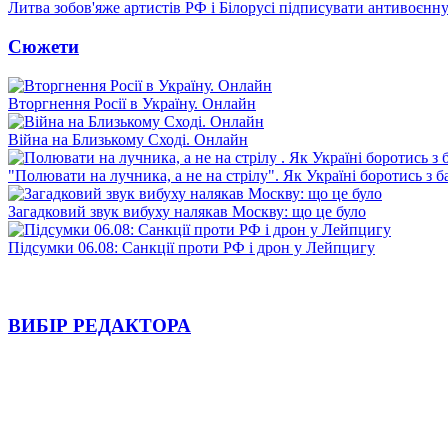
Литва зобов'яже артистів РФ і Білорусі підписувати антивоєнн
Сюжети
Вторгнення Росії в Україну. Онлайн
Війна на Близькому Сході. Онлайн
"Полювати на лучника, а не на стрілу". Як Україні боротись з 
Загадковий звук вибуху налякав Москву: що це було
Підсумки 06.08: Санкції проти РФ і дрон у Лейпцигу
ВИБІР РЕДАКТОРА