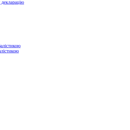
у декларацію
балістикою