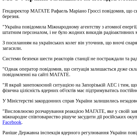
Гендиректор МАГАТЕ Рафаель Маріано Гроссі повідомив, що сит
березня.
"Україна повідомила Міжнародному агентству з атомної енергії,
штатним персоналом, і не було жодних викидів радіоактивних ма
З посиланням на українських колег він уточнив, що вночі снар
загасили.
Системи безпеки шести реакторів станції не постраждали та р
"Однак оператор повідомив, що ситуація залишається дуже скла
повідомленні на сайті МАГАТЕ.
"Я вкрай занепокоєний ситуацією на Запорізькій АЕС і тим, що 
фізична цілісність ядерних об'єктів має підтримуватись постійно
У Міністерстві закордонних справ України залишились незадо
"Висловлюємо розчарування реакцією МАГАТЕ, яке у своїй заяв
міжнародне співтовариство рішуче засудити дії російських оку
Facebook
.
Раніше Державна інспекція ядерного регулювання України пові