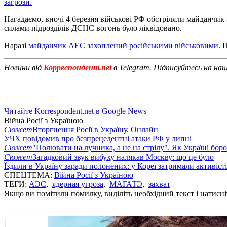
загрози.
Нагадаємо, вночі 4 березня військові РФ обстріляли майданчик
силами підрозділів ДСНС вогонь було ліквідовано.
Наразі
майданчик АЕС захоплений російськими військовими
. 
Новини від
Корреспондент.net
в Telegram. Підписуйтесь на на
Читайте Korrespondent.net в Google News
Війна Росії з Україною
Сюжет
Вторгнення Росії в Україну. Онлайн
УЧХ повідомив про безпрецедентні атаки РФ у липні
Сюжет
"Полювати на лучника, а не на стрілу". Як Україні бор
Сюжет
Загадковий звук вибуху налякав Москву: що це було
Їздили в Україну заради полонених: у Кореї затримали активіст
СПЕЦТЕМА:
Війна Росії з Україною
ТЕГИ:
АЭС
,
ядерная угроза
,
МАГАТЭ
,
захват
Якщо ви помітили помилку, виділіть необхідний текст і натисніт