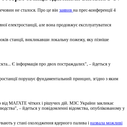
ечовин не сталося. Про це він
заявив
на прес-конференції 4
мної електростанції, але вона продовжує експлуатуватися
локів станції, викликавши локальну пожежу, яку пізніше
та... Є інформація про двох постраждалих", – йдеться у
ктростанції порушує фундаментальний принцип, згідно з яким
о від МАГАТЕ чітких і рішучих дій. МЗС України закликає
юдства", – йдеться у повідомленні відомства, опублікованому у
увають у стані охолодження ядерного палива і
назвала можливі