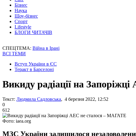
Бізнес
Наука
Шоу-бізнес
Спорт
Lifestyle
БЛОГИ ЧИТАЧІВ
СПЕЦТЕМА:
Війна в Ірані
ВСІ ТЕМИ
Вступ України в ЄС
Теракт в Барселоні
Викиду радіації на Запоріжц
Текст:
Людмила Садловська
, 4 березня 2022, 12:52
0
612
Фото: iaea.org
МЗС України залишилося незадоволеним 