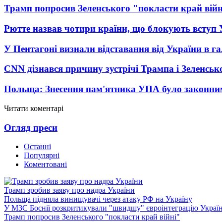
Трамп попросив Зеленського "покласти край вій
Рютте назвав чотири країни, що блокують вступ
У Пентагоні визнали відставання від України в га
CNN дізнався причину зустрічі Трампа і Зеленськ
Польща: Знесення пам'ятника УПА було законни
Читати коментарі
Огляд преси
Останні
Популярні
Коментовані
Трамп зробив заяву про надра України
Польща підняла винищувачі через атаку РФ на Україну
У МЗС Боснії розкритикували "швидшу" євроінтеграцію Украї
Трамп попросив Зеленського "покласти край війні"