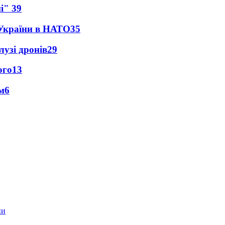
ні"
39
 України в НАТО
35
лузі дронів
29
ого
13
м
6
ни