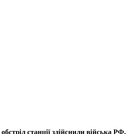
обстріл станції здійснили війська РФ.