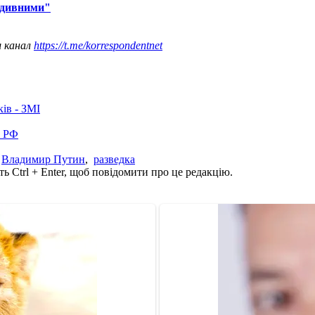
"дивними"
ш канал
https://t.me/korrespondentnet
ків - ЗМІ
в РФ
,
Владимир Путин
,
разведка
ь Ctrl + Enter, щоб повідомити про це редакцію.