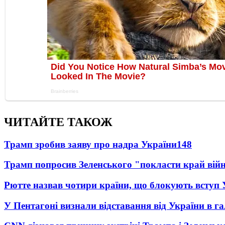
ЧИТАЙТЕ ТАКОЖ
Трамп зробив заяву про надра України
148
Трамп попросив Зеленського "покласти край вій
Рютте назвав чотири країни, що блокують вступ
У Пентагоні визнали відставання від України в га