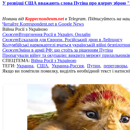
У розвідці США вважають слова Путіна про ядерну зброю 
Новини від
Корреспондент.net
в Telegram. Підписуйтесь на на
Читайте Korrespondent.net в Google News
Війна Росії з Україною
Сюжет
Вторгнення Росії в Україну. Онлайн
Сюжет
Ескалація для Європи. Російський дрон в Лейпцигу
Колумбійські наркокартелі вчаться українській війні безпілотни
Сюжет
Зміни в армії РФ: що стоїть за рішенням Путіна
Пропагували війну та окупацію: викрито мережу прихильникі
СПЕЦТЕМА:
Війна Росії з Україною
ТЕГИ:
Украина
,
США
,
Украина-Россия
,
Путин
,
переговоры
Якщо ви помітили помилку, виділіть необхідний текст і натисніт