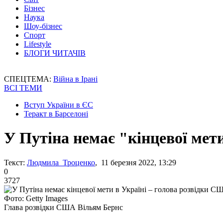
Бізнес
Наука
Шоу-бізнес
Спорт
Lifestyle
БЛОГИ ЧИТАЧІВ
СПЕЦТЕМА:
Війна в Ірані
ВСІ ТЕМИ
Вступ України в ЄС
Теракт в Барселоні
У Путіна немає "кінцевої мет
Текст:
Людмила Троценко
, 11 березня 2022, 13:29
0
3727
Фото: Getty Images
Глава розвідки США Вільям Бернс