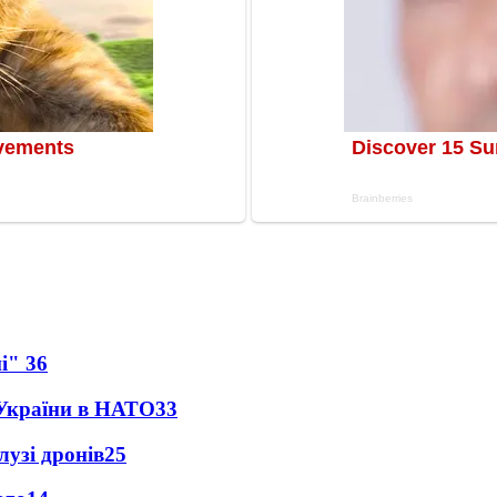
ні"
36
 України в НАТО
33
лузі дронів
25