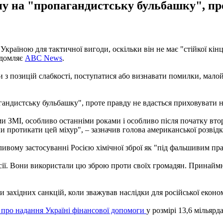
ну на "пропагандистську бульбашку", п
раїною для тактичної вигоди, оскільки він не має "стійкої кінц
відомляє
ABC News
.
іяти з позицій слабкості, поступатися або визнавати помилки, ма
агандистську бульбашку", проте правду не вдасться приховувати 
ЗМІ, особливо останніми роками і особливо після початку вторг
ли протикати цей міхур", – зазначив голова американської розвідк
ому застосуванні Росією хімічної зброї як "під фальшивим прап
осії. Вони використали цю зброю проти своїх громадян. Принаймні
західних санкцій, коли зважував наслідки для російської еконо
 про надання Україні фінансової допомоги
у розмірі 13,6 мільярда