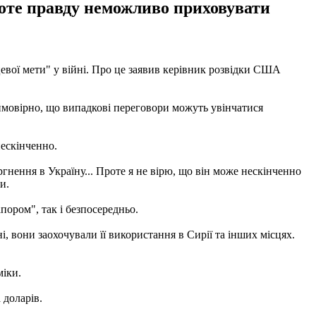
роте правду неможливо приховувати
евої мети" у війні. Про це заявив керівник розвідки США
лоймовірно, що випадкові переговори можуть увінчатися
нескінченно.
нення в Україну... Проте я не вірю, що він може нескінченно
и.
ором", так і безпосередньо.
, вони заохочували її використання в Сирії та інших місцях.
міки.
 доларів.