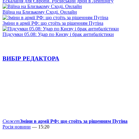
Ескалація для Європи. Російський дрон в Лейпцигу
Війна на Близькому Сході. Онлайн
Зміни в армії РФ: що стоїть за рішенням Путіна
Підсумки 05.08: Удар по Києву і брак антибалістики
ВИБІР РЕДАКТОРА
Сюжет
Зміни в армії РФ: що стоїть за рішенням Путіна
Росія новини
— 15:20