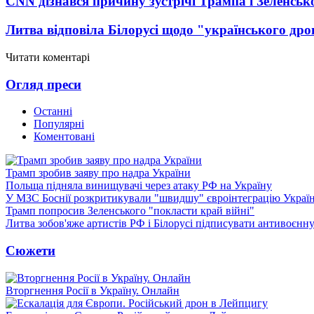
CNN дізнався причину зустрічі Трампа і Зеленськ
Литва відповіла Білорусі щодо "українського дро
Читати коментарі
Огляд преси
Останні
Популярні
Коментовані
Трамп зробив заяву про надра України
Польща підняла винищувачі через атаку РФ на Україну
У МЗС Боснії розкритикували "швидшу" євроінтеграцію Украї
Трамп попросив Зеленського "покласти край війні"
Литва зобов'яже артистів РФ і Білорусі підписувати антивоєнн
Сюжети
Вторгнення Росії в Україну. Онлайн