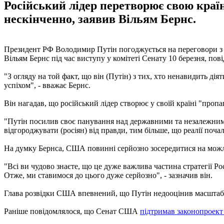
Російський лідер перетворює свою краї
нескінченно, заявив Вільям Бернс.
Президент РФ Володимир Путін погоджується на переговори з Ук
Вільям Бернс під час виступу у комітеті Сенату 10 березня, по
"З огляду на той факт, що він (Путін) з тих, хто ненавидить д
успіхом", - вважає Бернс.
Він нагадав, що російський лідер створює у своїй країні "проп
"Путін посилив своє панування над державними та незалежними 
відгороджувати (росіян) від правди, тим більше, що реалії поча
На думку Бернса, США повинні серйозно зосередитися на можлив
"Всі ви чудово знаєте, що це дуже важлива частина стратегії Р
Отже, ми ставимося до цього дуже серйозно", - зазначив він.
Глава розвідки США впевнений, що Путін недооцінив масштаби 
Раніше повідомлялося, що Сенат США
підтримав законопроект