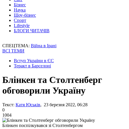
Бізнес
Наука
Шоу-бізнес
Спорт
Lifestyle
БЛОГИ ЧИТАЧІВ
СПЕЦТЕМА:
Війна в Ірані
ВСІ ТЕМИ
Вступ України в ЄС
Теракт в Барселоні
Блінкен та Столтенберг
обговорили Україну
Текст:
Катя Юськів
, 23 березня 2022, 06:28
0
1004
Блінкен поспілкувався зі Столтенбергом