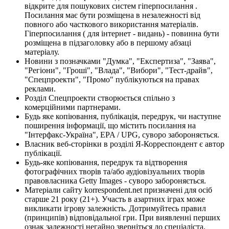
відкрите для пошукових систем гіперпосилання .
Посилання має бути розміщена в незалежності від
повного або часткового використання матеріалів.
Гіперпосилання ( для інтернет - видань) - повинна бути
розміщена в підзаголовку або в першому абзаці
матеріалу.
Новини з позначками "Думка", "Експертиза", "Заява",
"Регіони", "Гроші", "Влада", "Вибори", "Тест-драйв",
"Спецпроекти", "Промо" публікуються на правах
реклами.
Розділ Спецпроекти створюється спільно з
комерційними партнерами.
Будь яке копіювання, публікація, передрук, чи наступне
поширення інформації, що містить посилання на
"Інтерфакс-Україна", EPA / UPG, суворо забороняється.
Власник веб-сторінки в розділі Я-Корреспондент є автор
публікації.
Будь-яке копіювання, передрук та відтворення
фотографічних творів та/або аудіовізуальних творів
правовласника Getty Images - суворо забороняється.
Матеріали сайту korrespondent.net призначені для осіб
старше 21 року (21+). Участь в азартних іграх може
викликати ігрову залежність. Дотримуйтесь правил
(принципів) відповідальної гри. При виявленні перших
ознак залежності негайно зверніться до спеціаліста.