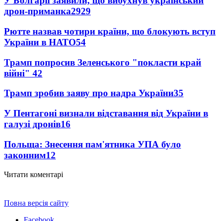
У Болгарії заявили, що вибухнув український
дрон-приманка
2929
Рютте назвав чотири країни, що блокують вступ
України в НАТО
54
Трамп попросив Зеленського "покласти край
війні"
42
Трамп зробив заяву про надра України
35
У Пентагоні визнали відставання від України в
галузі дронів
16
Польща: Знесення пам'ятника УПА було
законним
12
Читати коментарі
Повна версія сайту
Facebook