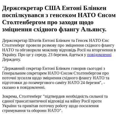
Держсекретар США Ентоні Блінкен
поспілкувався з генсеком НАТО Єнсом
Столтенбергом про заходи щодо
зміцнення східного флангу Альянсу.
Держсекретар Штатів Ентоні Блінкен та Генсек НАТО Єнс
Столтенберг провели розмову про зміцнення східного флангу
НАТО та обговорили можливу відповідь Росії на вторгнення в
Україну. Про це у середу, 23 березня, йдеться у
повідомленні
Держдепу.
"Державний секретар Ентоні Блінкен говорив сьогодні з
Генеральним секретарем НАТО Єнсом Столтенбергом про
поточні зусилля щодо зміцнення східного флангу НАТО та
підготовки до позачергового саміту НАТО 24 березня", -
сказано в повідомленні.
Зокрема, Столтенберг "підтвердив необхідність сильної та
єдиної трансатлантичної відповіді на війну Росії проти
України та привітав поточну роботу щодо посилення
стримування та оборони НАТО".