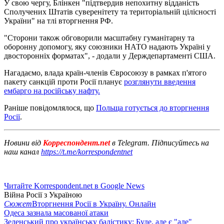
У свою чергу, Блінкен "підтвердив непохитну відданість
Сполучених Штатів суверенітету та територіальній цілісності
України" на тлі вторгнення РФ.
"Сторони також обговорили масштабну гуманітарну та
оборонну допомогу, яку союзники НАТО надають Україні у
двосторонніх форматах", - додали у Держдепартаменті США.
Нагадаємо, влада країн-членів Євросоюзу в рамках п'ятого
пакету санкцій проти Росії планує
розглянути введення
ембарго на російську нафту.
Раніше повідомлялося, що
Польща готується до вторгнення
Росії
.
Новини від
Корреспондент.net
в Telegram. Підписуйтесь на
наш канал
https://t.me/korrespondentnet
Читайте Korrespondent.net в Google News
Війна Росії з Україною
Сюжет
Вторгнення Росії в Україну. Онлайн
Одеса зазнала масованої атаки
Зеленський про українську балістику: Буде, але є "але"