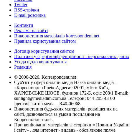
Twitter
RSS-стрічки
E-mail розсилка
Контакти
Реклама на сайті
Використання матеріалів korrespondent.net
Правила користування сайтом
Договір користування сайтом
Політика у сфері конфіденційності і персональних даних
Угода щодо користування
Редакція
© 2000-2026, Korrespondent.net
Суб'єкт у сфері онлайн-медіа Назва онлайн-медіа –
«КореспонденТ.net» Адреса: 02091, місто Київ,
ХАРКІВСЬКЕ ШОСЕ, будинок 172-Б, офіс 208/1 E-mail:
sunlight@mediadim.com.ua
Телефон: 044-205-43-00
Ідентифікатор медіа – R40-06068
Використання будь-яких матеріалів, розміщених на
сайті, дозволяється за умови посилання на
Корреспондент.net.
При копіюванні матеріалів зі сторінки « Новини України
і світу» , для інтернет - видань - обов'язкове пряме