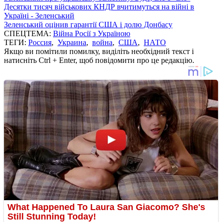
Десятки тисяч військових КНДР вчитимуться на війні в
Україні - Зеленський
Зеленський оцінив гарантії США і долю Донбасу
СПЕЦТЕМА:
Війна Росії з Україною
ТЕГИ:
Россия
,
Украина
,
война
,
США
,
НАТО
Якщо ви помітили помилку, виділіть необхідний текст і
натисніть Ctrl + Enter, щоб повідомити про це редакцію.