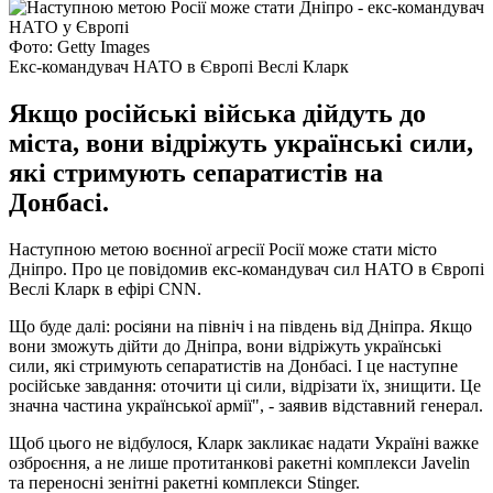
Фото: Getty Images
Екс-командувач НАТО в Європі Веслі Кларк
Якщо російські війська дійдуть до
міста, вони відріжуть українські сили,
які стримують сепаратистів на
Донбасі.
Наступною метою воєнної агресії Росії може стати місто
Дніпро. Про це повідомив екс-командувач сил НАТО в Європі
Веслі Кларк в ефірі CNN.
Що буде далі: росіяни на північ і на південь від Дніпра. Якщо
вони зможуть дійти до Дніпра, вони відріжуть українські
сили, які стримують сепаратистів на Донбасі. І це наступне
російське завдання: оточити ці сили, відрізати їх, знищити. Це
значна частина української армії", - заявив відставний генерал.
Щоб цього не відбулося, Кларк закликає надати Україні важке
озброєння, а не лише протитанкові ракетні комплекси Javelin
та переносні зенітні ракетні комплекси Stinger.