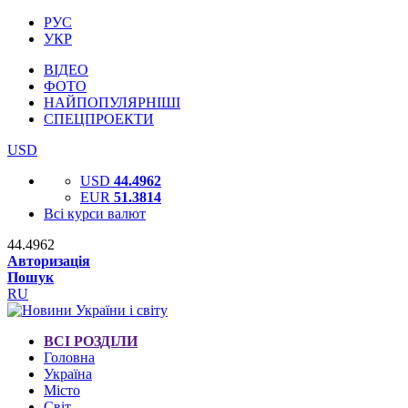
РУС
УКР
ВІДЕО
ФОТО
НАЙПОПУЛЯРНІШІ
СПЕЦПРОЕКТИ
USD
USD
44.4962
EUR
51.3814
Всі курси валют
44.4962
Авторизація
Пошук
RU
ВСІ РОЗДІЛИ
Головна
Україна
Місто
Світ