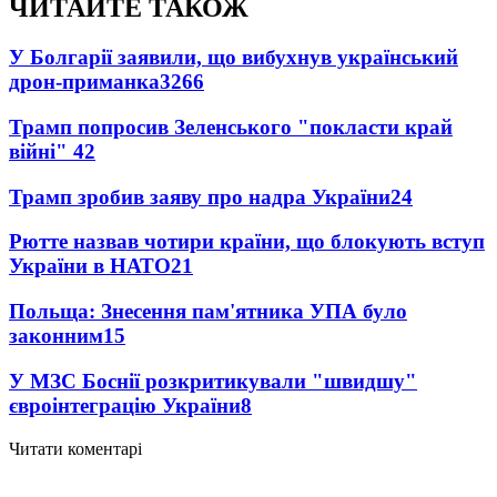
ЧИТАЙТЕ ТАКОЖ
У Болгарії заявили, що вибухнув український
дрон-приманка
3266
Трамп попросив Зеленського "покласти край
війні"
42
Трамп зробив заяву про надра України
24
Рютте назвав чотири країни, що блокують вступ
України в НАТО
21
Польща: Знесення пам'ятника УПА було
законним
15
У МЗС Боснії розкритикували "швидшу"
євроінтеграцію України
8
Читати коментарі