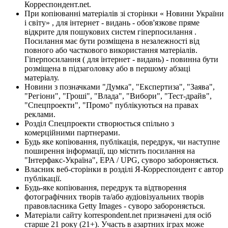
Корреспондент.net.
При копіюванні матеріалів зі сторінки « Новини України
і світу» , для інтернет - видань - обов'язкове пряме
відкрите для пошукових систем гіперпосилання .
Посилання має бути розміщена в незалежності від
повного або часткового використання матеріалів.
Гіперпосилання ( для інтернет - видань) - повинна бути
розміщена в підзаголовку або в першому абзаці
матеріалу.
Новини з позначками "Думка", "Експертиза", "Заява",
"Регіони", "Гроші", "Влада", "Вибори", "Тест-драйв",
"Спецпроекти", "Промо" публікуються на правах
реклами.
Розділ Спецпроекти створюється спільно з
комерційними партнерами.
Будь яке копіювання, публікація, передрук, чи наступне
поширення інформації, що містить посилання на
"Інтерфакс-Україна", EPA / UPG, суворо забороняється.
Власник веб-сторінки в розділі Я-Корреспондент є автор
публікації.
Будь-яке копіювання, передрук та відтворення
фотографічних творів та/або аудіовізуальних творів
правовласника Getty Images - суворо забороняється.
Матеріали сайту korrespondent.net призначені для осіб
старше 21 року (21+). Участь в азартних іграх може