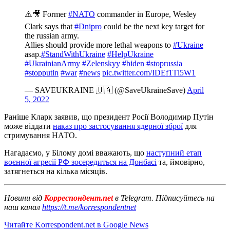
⚠️🎥 Former
#NATO
commander in Europe, Wesley
Clark says that
#Dnipro
could be the next key target for
the russian army.
Allies should provide more lethal weapons to
#Ukraine
asap.
#StandWithUkraine
#HelpUkraine
#UkrainianArmy
#Zelenskyy
#biden
#stoprussia
#stopputin
#war
#news
pic.twitter.com/IDEf1Tl5W1
— SAVEUKRAINE 🇺🇦 (@SaveUkraineSave)
April
5, 2022
Раніше Кларк заявив, що президент Росії Володимир Путін
може віддати
наказ про застосування ядерної зброї
для
стримування НАТО.
Нагадаємо, у Білому домі вважають, що
наступний етап
воєнної агресії РФ зосередиться на Донбасі
та, ймовірно,
затягнеться на кілька місяців.
Новини від
Корреспондент.net
в Telegram. Підписуйтесь на
наш канал
https://t.me/korrespondentnet
Читайте Korrespondent.net в Google News