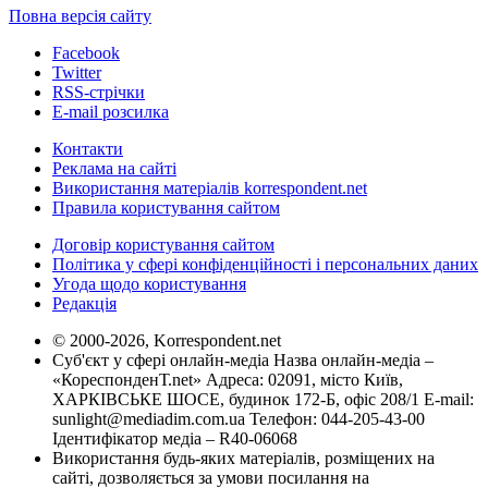
Повна версія сайту
Facebook
Twitter
RSS-стрічки
E-mail розсилка
Контакти
Реклама на сайті
Використання матеріалів korrespondent.net
Правила користування сайтом
Договір користування сайтом
Політика у сфері конфіденційності і персональних даних
Угода щодо користування
Редакція
© 2000-2026, Korrespondent.net
Суб'єкт у сфері онлайн-медіа Назва онлайн-медіа –
«КореспонденТ.net» Адреса: 02091, місто Київ,
ХАРКІВСЬКЕ ШОСЕ, будинок 172-Б, офіс 208/1 E-mail:
sunlight@mediadim.com.ua
Телефон: 044-205-43-00
Ідентифікатор медіа – R40-06068
Використання будь-яких матеріалів, розміщених на
сайті, дозволяється за умови посилання на