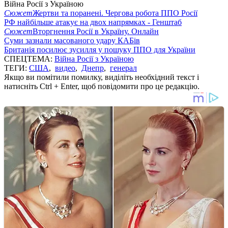
Війна Росії з Україною
Сюжет
Жертви та поранені. Чергова робота ППО Росії
РФ найбільше атакує на двох напрямках - Генштаб
Сюжет
Вторгнення Росії в Україну. Онлайн
Суми зазнали масованого удару КАБів
Британія посилює зусилля у пошуку ППО для України
СПЕЦТЕМА:
Війна Росії з Україною
ТЕГИ:
США
,
видео
,
Днепр
,
генерал
Якщо ви помітили помилку, виділіть необхідний текст і
натисніть Ctrl + Enter, щоб повідомити про це редакцію.