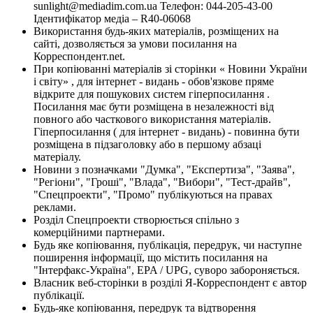
sunlight@mediadim.com.ua
Телефон: 044-205-43-00
Ідентифікатор медіа – R40-06068
Використання будь-яких матеріалів, розміщених на
сайті, дозволяється за умови посилання на
Корреспондент.net.
При копіюванні матеріалів зі сторінки « Новини України
і світу» , для інтернет - видань - обов'язкове пряме
відкрите для пошукових систем гіперпосилання .
Посилання має бути розміщена в незалежності від
повного або часткового використання матеріалів.
Гіперпосилання ( для інтернет - видань) - повинна бути
розміщена в підзаголовку або в першому абзаці
матеріалу.
Новини з позначками "Думка", "Експертиза", "Заява",
"Регіони", "Гроші", "Влада", "Вибори", "Тест-драйв",
"Спецпроекти", "Промо" публікуються на правах
реклами.
Розділ Спецпроекти створюється спільно з
комерційними партнерами.
Будь яке копіювання, публікація, передрук, чи наступне
поширення інформації, що містить посилання на
"Інтерфакс-Україна", EPA / UPG, суворо забороняється.
Власник веб-сторінки в розділі Я-Корреспондент є автор
публікації.
Будь-яке копіювання, передрук та відтворення