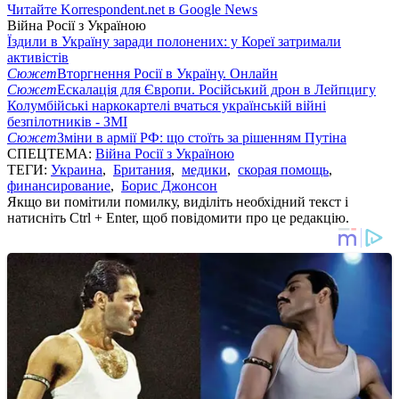
Читайте Korrespondent.net в Google News
Війна Росії з Україною
Їздили в Україну заради полонених: у Кореї затримали
активістів
Сюжет
Вторгнення Росії в Україну. Онлайн
Сюжет
Ескалація для Європи. Російський дрон в Лейпцигу
Колумбійські наркокартелі вчаться українській війні
безпілотників - ЗМІ
Сюжет
Зміни в армії РФ: що стоїть за рішенням Путіна
СПЕЦТЕМА:
Війна Росії з Україною
ТЕГИ:
Украина
,
Британия
,
медики
,
скорая помощь
,
финансирование
,
Борис Джонсон
Якщо ви помітили помилку, виділіть необхідний текст і
натисніть Ctrl + Enter, щоб повідомити про це редакцію.