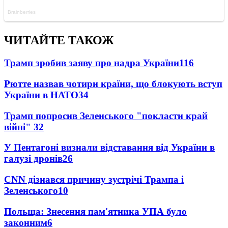
ЧИТАЙТЕ ТАКОЖ
Трамп зробив заяву про надра України
116
Рютте назвав чотири країни, що блокують вступ
України в НАТО
34
Трамп попросив Зеленського "покласти край
війні"
32
У Пентагоні визнали відставання від України в
галузі дронів
26
CNN дізнався причину зустрічі Трампа і
Зеленського
10
Польща: Знесення пам'ятника УПА було
законним
6