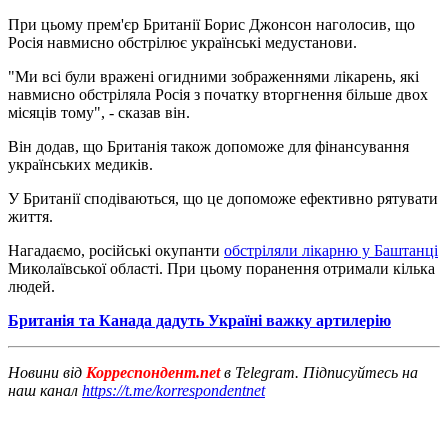
При цьому прем'єр Британії Борис Джонсон наголосив, що
Росія навмисно обстрілює українські медустанови.
"Ми всі були вражені огидними зображеннями лікарень, які
навмисно обстріляла Росія з початку вторгнення більше двох
місяців тому", - сказав він.
Він додав, що Британія також допоможе для фінансування
українських медиків.
У Британії сподіваються, що це допоможе ефективно рятувати
життя.
Нагадаємо, російські окупанти
обстріляли лікарню у Баштанці
Миколаївської області. При цьому поранення отримали кілька
людей.
Британія та Канада дадуть Україні важку артилерію
Новини від
Корреспондент.net
в Telegram. Підписуйтесь на
наш канал
https://t.me/korrespondentnet