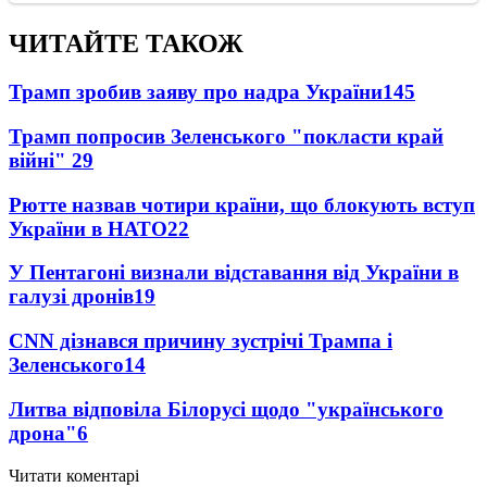
ЧИТАЙТЕ ТАКОЖ
Трамп зробив заяву про надра України
145
Трамп попросив Зеленського "покласти край
війні"
29
Рютте назвав чотири країни, що блокують вступ
України в НАТО
22
У Пентагоні визнали відставання від України в
галузі дронів
19
CNN дізнався причину зустрічі Трампа і
Зеленського
14
Литва відповіла Білорусі щодо "українського
дрона"
6
Читати коментарі