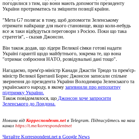
погодилися з тим, що вони мають допомогти президенту
України протриматись та зміцнити позиції країни.
"Мета G7 полягає в тому, щоб допомогти Зеленському
отримати найкраще для нього становище, якщо коли-небудь
все ж таки відбудуться переговори з Росією. Поки що така
стратегія", - сказав Джонсон.
Він також додав, що лідери Великої сімки готові надати
Україні гарантії щодо майбутнього, зокрема те, що вона
"отримає озброєння НАТО, розвідувальні дані тощо".
Нагадаємо, прем'єр-міністр Канади Джастін Трюдо та прем'єр-
міністр Великої Британії Борис Джонсон записали спільне
звернення до президента України Володимира Зеленського та
українського народу, в якому
запевнили про непохитну
підтримку України.
Також повідомлялося, що
Джонсон хоче запросити
Зеленського до Лондона.
Новини від
Корреспондент.net
в Telegram. Підписуйтесь на наш
канал
https://t.me/korrespondentnet
Читайте Korrespondent.net в Google News