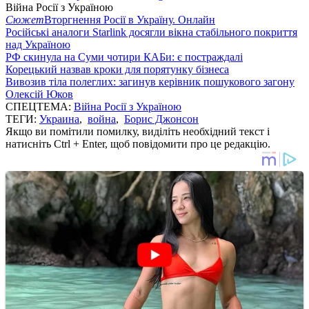
Війна Росії з Україною
Сюжет
Вторгнення Росії в Україну. Онлайн
Російські аналоги Starlink досягли вікна стабільного покриття
над Україною
РФ скинула на Суми чотири КАБи: є постраждалі
Корецький назвав кроки для порятунку бізнеса
Вивозив тіла полеглих: загинув керівник пошукового загону
Олексій Юков
СПЕЦТЕМА:
Війна Росії з Україною
ТЕГИ:
Украина
,
война
,
Борис Джонсон
Якщо ви помітили помилку, виділіть необхідний текст і
натисніть Ctrl + Enter, щоб повідомити про це редакцію.