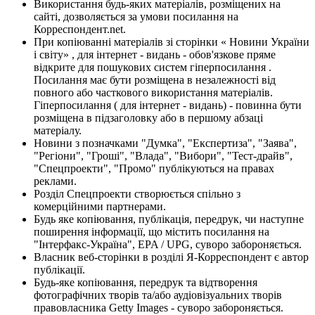
Використання будь-яких матеріалів, розміщених на
сайті, дозволяється за умови посилання на
Корреспондент.net.
При копіюванні матеріалів зі сторінки « Новини України
і світу» , для інтернет - видань - обов'язкове пряме
відкрите для пошукових систем гіперпосилання .
Посилання має бути розміщена в незалежності від
повного або часткового використання матеріалів.
Гіперпосилання ( для інтернет - видань) - повинна бути
розміщена в підзаголовку або в першому абзаці
матеріалу.
Новини з позначками "Думка", "Експертиза", "Заява",
"Регіони", "Гроші", "Влада", "Вибори", "Тест-драйв",
"Спецпроекти", "Промо" публікуються на правах
реклами.
Розділ Спецпроекти створюється спільно з
комерційними партнерами.
Будь яке копіювання, публікація, передрук, чи наступне
поширення інформації, що містить посилання на
"Інтерфакс-Україна", EPA / UPG, суворо забороняється.
Власник веб-сторінки в розділі Я-Корреспондент є автор
публікації.
Будь-яке копіювання, передрук та відтворення
фотографічних творів та/або аудіовізуальних творів
правовласника Getty Images - суворо забороняється.