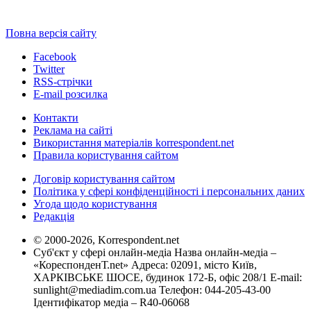
Повна версія сайту
Facebook
Twitter
RSS-стрічки
E-mail розсилка
Контакти
Реклама на сайті
Використання матеріалів korrespondent.net
Правила користування сайтом
Договір користування сайтом
Політика у сфері конфіденційності і персональних даних
Угода щодо користування
Редакція
© 2000-2026, Korrespondent.net
Суб'єкт у сфері онлайн-медіа Назва онлайн-медіа –
«КореспонденТ.net» Адреса: 02091, місто Київ,
ХАРКІВСЬКЕ ШОСЕ, будинок 172-Б, офіс 208/1 E-mail:
sunlight@mediadim.com.ua
Телефон: 044-205-43-00
Ідентифікатор медіа – R40-06068