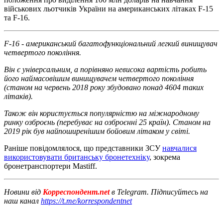
військових льотчиків України на американських літаках F-15
та F-16.
F-16 - американський багатофункціональний легкий винищувач
четвертого покоління.
Він є універсальним, а порівняно невисока вартість робить
його наймасовішим винищувачем четвертого покоління
(станом на червень 2018 року збудовано понад 4604 таких
літаків).
Також він користується популярністю на міжнародному
ринку озброєнь (перебуває на озброєнні 25 країн). Станом на
2019 рік був найпоширенішим бойовим літаком у світі.
Раніше повідомлялося, що представники ЗСУ
навчалися
використовувати британську бронетехніку
, зокрема
бронетранспортери Mastiff.
Новини від
Корреспондент.net
в Telegram. Підписуйтесь на
наш канал
https://t.me/korrespondentnet