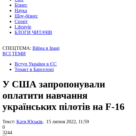
Бізнес
Наука
Шоу-бізнес
Спорт
Lifestyle
БЛОГИ ЧИТАЧІВ
СПЕЦТЕМА:
Війна в Ірані
ВСІ ТЕМИ
Вступ України в ЄС
Теракт в Барселоні
У США запропонували
оплатити навчання
українських пілотів на F-16
Текст:
Катя Юськів
, 15 липня 2022, 11:59
0
3244