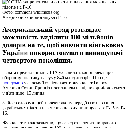
Фото: commons.wikimedia.org
Американський винищувач F-16
Американський уряд розглядає
можливість виділити 100 мільйонів
доларів на те, щоб навчити військових
України використовувати винищувачі
четвертого покоління.
Палата представників США ухвалила законопроект про
оборонну політику на суму 840 млрд доларів. Про це
повідомив
у своєму Twiitter-акаунті журналіст Голосу
Америки Остап Яриш із посиланням на відповідний документ
у п'ятницю, 15 липня.
За його словами, цей проект закону передбачає навчання
українських пілотів на американських винищувачах F-15 та F-
16.
Журналіст також зазначив, що серед схвалених поправок є
положення про виділення 100 млн доларів на навчання