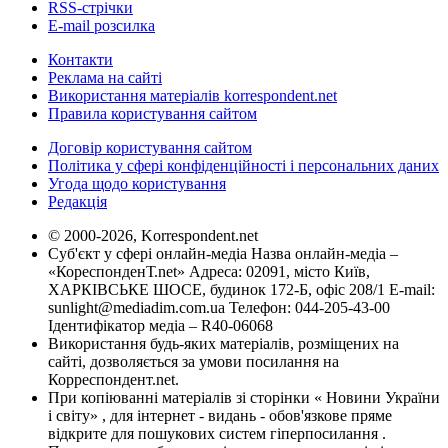
RSS-стрічки
E-mail розсилка
Контакти
Реклама на сайті
Використання матеріалів korrespondent.net
Правила користування сайтом
Договір користування сайтом
Політика у сфері конфіденційності і персональних даних
Угода щодо користування
Редакція
© 2000-2026, Korrespondent.net
Суб'єкт у сфері онлайн-медіа Назва онлайн-медіа –
«КореспонденТ.net» Адреса: 02091, місто Київ,
ХАРКІВСЬКЕ ШОСЕ, будинок 172-Б, офіс 208/1 E-mail:
sunlight@mediadim.com.ua
Телефон: 044-205-43-00
Ідентифікатор медіа – R40-06068
Використання будь-яких матеріалів, розміщених на
сайті, дозволяється за умови посилання на
Корреспондент.net.
При копіюванні матеріалів зі сторінки « Новини України
і світу» , для інтернет - видань - обов'язкове пряме
відкрите для пошукових систем гіперпосилання .