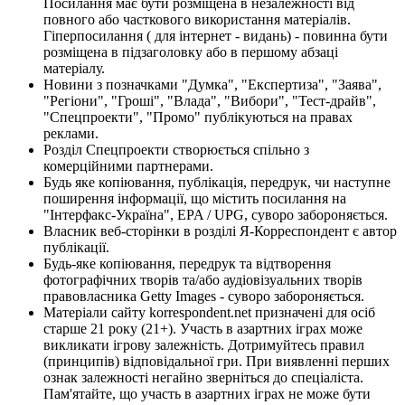
Посилання має бути розміщена в незалежності від
повного або часткового використання матеріалів.
Гіперпосилання ( для інтернет - видань) - повинна бути
розміщена в підзаголовку або в першому абзаці
матеріалу.
Новини з позначками "Думка", "Експертиза", "Заява",
"Регіони", "Гроші", "Влада", "Вибори", "Тест-драйв",
"Спецпроекти", "Промо" публікуються на правах
реклами.
Розділ Спецпроекти створюється спільно з
комерційними партнерами.
Будь яке копіювання, публікація, передрук, чи наступне
поширення інформації, що містить посилання на
"Інтерфакс-Україна", EPA / UPG, суворо забороняється.
Власник веб-сторінки в розділі Я-Корреспондент є автор
публікації.
Будь-яке копіювання, передрук та відтворення
фотографічних творів та/або аудіовізуальних творів
правовласника Getty Images - суворо забороняється.
Матеріали сайту korrespondent.net призначені для осіб
старше 21 року (21+). Участь в азартних іграх може
викликати ігрову залежність. Дотримуйтесь правил
(принципів) відповідальної гри. При виявленні перших
ознак залежності негайно зверніться до спеціаліста.
Пам'ятайте, що участь в азартних іграх не може бути