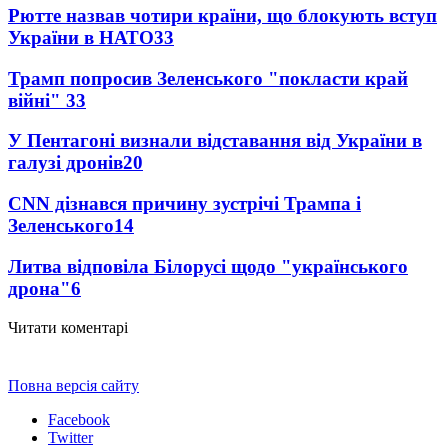
Рютте назвав чотири країни, що блокують вступ
України в НАТО
33
Трамп попросив Зеленського "покласти край
війні"
33
У Пентагоні визнали відставання від України в
галузі дронів
20
CNN дізнався причину зустрічі Трампа і
Зеленського
14
Литва відповіла Білорусі щодо "українського
дрона"
6
Читати коментарі
Повна версія сайту
Facebook
Twitter