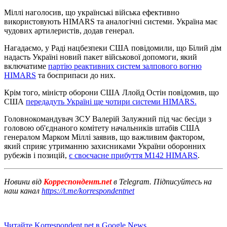
Міллі наголосив, що українські війська ефективно
використовують HIMARS та аналогічні системи. Україна має
чудових артилеристів, додав генерал.
Нагадаємо, у Раді нацбезпеки США повідомили, що Білий дім
надасть Україні новий пакет військової допомоги, який
включатиме
партію реактивних систем залпового вогню
HIMARS
та боєприпаси до них.
Крім того, міністр оборони США Ллойд Остін повідомив, що
США
передадуть Україні ще чотири системи HIMARS.
Головнокомандувач ЗСУ Валерій Залужний під час бесіди з
головою об'єднаного комітету начальників штабів США
генералом Марком Міллі заявив, що важливим фактором,
який сприяє утриманню захисниками України оборонних
рубежів і позицій,
є своєчасне прибуття М142 HIMARS
.
Новини від
Корреспондент.net
в Telegram. Підписуйтесь на
наш канал
https://t.me/korrespondentnet
Читайте Korrespondent.net в Google News