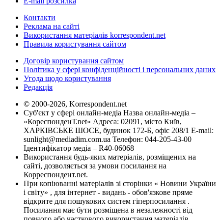
E-mail розсилка
Контакти
Реклама на сайті
Використання матеріалів korrespondent.net
Правила користування сайтом
Договір користування сайтом
Політика у сфері конфіденційності і персональних даних
Угода щодо користування
Редакція
© 2000-2026, Korrespondent.net
Суб'єкт у сфері онлайн-медіа Назва онлайн-медіа –
«КореспонденТ.net» Адреса: 02091, місто Київ,
ХАРКІВСЬКЕ ШОСЕ, будинок 172-Б, офіс 208/1 E-mail:
sunlight@mediadim.com.ua
Телефон: 044-205-43-00
Ідентифікатор медіа – R40-06068
Використання будь-яких матеріалів, розміщених на
сайті, дозволяється за умови посилання на
Корреспондент.net.
При копіюванні матеріалів зі сторінки « Новини України
і світу» , для інтернет - видань - обов'язкове пряме
відкрите для пошукових систем гіперпосилання .
Посилання має бути розміщена в незалежності від
повного або часткового використання матеріалів.