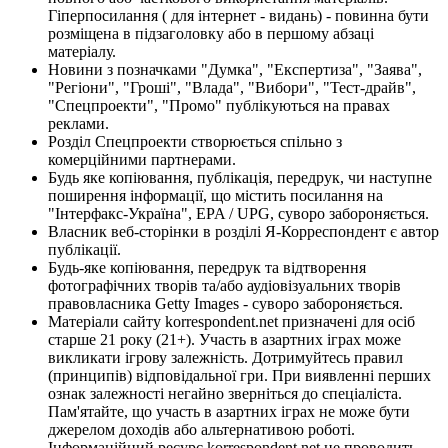
Гіперпосилання ( для інтернет - видань) - повинна бути
розміщена в підзаголовку або в першому абзаці
матеріалу.
Новини з позначками "Думка", "Експертиза", "Заява",
"Регіони", "Гроші", "Влада", "Вибори", "Тест-драйв",
"Спецпроекти", "Промо" публікуються на правах
реклами.
Розділ Спецпроекти створюється спільно з
комерційними партнерами.
Будь яке копіювання, публікація, передрук, чи наступне
поширення інформації, що містить посилання на
"Інтерфакс-Україна", EPA / UPG, суворо забороняється.
Власник веб-сторінки в розділі Я-Корреспондент є автор
публікації.
Будь-яке копіювання, передрук та відтворення
фотографічних творів та/або аудіовізуальних творів
правовласника Getty Images - суворо забороняється.
Матеріали сайту korrespondent.net призначені для осіб
старше 21 року (21+). Участь в азартних іграх може
викликати ігрову залежність. Дотримуйтесь правил
(принципів) відповідальної гри. При виявленні перших
ознак залежності негайно зверніться до спеціаліста.
Пам'ятайте, що участь в азартних іграх не може бути
джерелом доходів або альтернативою роботі.
Інформаційний ресурс korrespondent.net не проводить