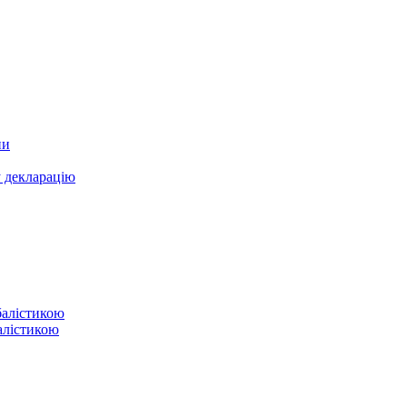
ни
у декларацію
балістикою