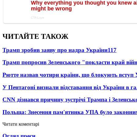
ЧИТАЙТЕ ТАКОЖ
Трамп зробив заяву про надра України
117
Трамп попросив Зеленського "покласти край вій
Рютте назвав чотири країни, що блокують вступ
У Пентагоні визнали відставання від України в га
CNN дізнався причину зустрічі Трампа і Зеленськ
Польща: Знесення пам'ятника УПА було законни
Читати коментарі
Огляд преси