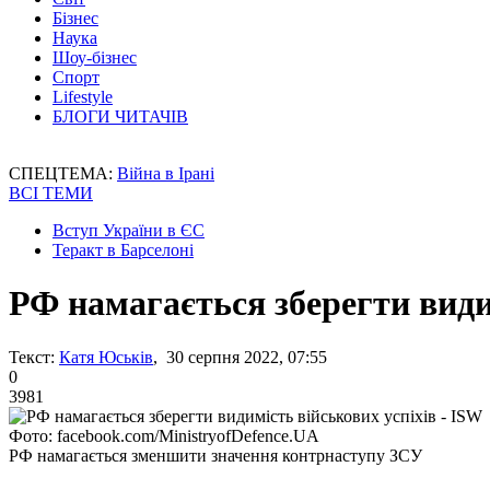
Бізнес
Наука
Шоу-бізнес
Спорт
Lifestyle
БЛОГИ ЧИТАЧІВ
СПЕЦТЕМА:
Війна в Ірані
ВСІ ТЕМИ
Вступ України в ЄС
Теракт в Барселоні
РФ намагається зберегти види
Текст:
Катя Юськів
, 30 серпня 2022, 07:55
0
3981
Фото: facebook.com/MinistryofDefence.UA
РФ намагається зменшити значення контрнаступу ЗСУ