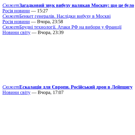
Сюжет
Загадковий звук вибуху налякав Москву: що це було
Росія новини
— 15:27
Сюжет
Бенкет генералів. Наслідки вибуху в Москві
Росія новини
— Вчора, 23:58
Сюжет
Брудні технології. Атаки РФ на вибори у Франції
Новини світу
— Вчора, 23:39
Сюжет
Ескалація для Європи. Російський дрон в Лейпцигу
Новини світу
— Вчора, 17:07