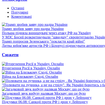
Останні
Популярні
Коментовані
Трамп зробив заяву про надра України
Польща підняла винищувачі через атаку РФ на Україну
У МЗС Боснії розкритикували "швидшу" євроінтеграцію Украї
Трамп попросив Зеленського "покласти край війні"
Литва зобов'яже артистів РФ і Білорусі підписувати антивоєнн
Сюжети
Вторгнення Росії в Україну. Онлайн
Війна на Близькому Сході. Онлайн
"Полювати на лучника, а не на стрілу". Як Україні боротись з 
Загадковий звук вибуху налякав Москву: що це було
Підсумки 06.08: Санкції проти РФ і дрон у Лейпцигу