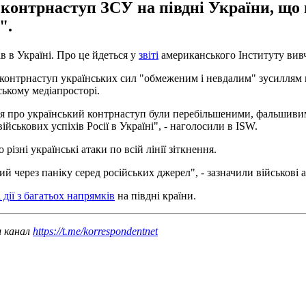
 контрнаступ ЗСУ на півдні України, що
".
в в Україні. Про це йдеться у
звіті
американського Інституту вивч
ло контрнаступ українських сил "обмеженим і невдалим" зусилля
ському медіапросторі.
я про український контрнаступ були перебільшеними, фальшивими
йськових успіхів Росії в Україні", - наголосили в ISW.
ізні українські атаки по всій лінії зіткнення.
й через паніку серед російських джерел", - зазначили військові 
дії з багатьох напрямків
на півдні країни.
ш канал
https://t.me/korrespondentnet