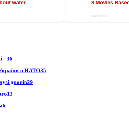
ні"
36
 України в НАТО
35
лузі дронів
29
ого
13
м
6