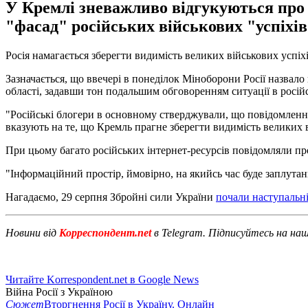
У Кремлі зневажливо відгукуються про
"фасад" російських військових "успіхів
Росія намагається зберегти видимість великих військових успіхі
Зазначається, що ввечері в понеділок Міноборони Росії назва
області, задавши тон подальшим обговоренням ситуації в росій
"Російські блогери в основному стверджували, що повідомленн
вказують на те, що Кремль прагне зберегти видимість великих ві
При цьому багато російських інтернет-ресурсів повідомляли про р
"Інформаційний простір, ймовірно, на якийсь час буде заплутани
Нагадаємо, 29 серпня Збройні сили України
почали наступальні 
Новини від
Корреспондент.net
в Telegram. Підписуйтесь на на
Читайте Korrespondent.net в Google News
Війна Росії з Україною
Сюжет
Вторгнення Росії в Україну. Онлайн