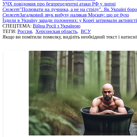
УЧХ повідомив про безпрецедентні атаки РФ у липні
Сюжет
"Полювати на лучника, а не на стрілу". Як Україні бор
Сюжет
Загадковий звук вибуху налякав Москву: що це було
Їздили в Україну заради полонених: у Кореї затримали активіст
СПЕЦТЕМА:
Війна Росії з Україною
ТЕГИ:
Россия
,
Херсонская область
,
ВСУ
Якщо ви помітили помилку, виділіть необхідний текст і натисніт