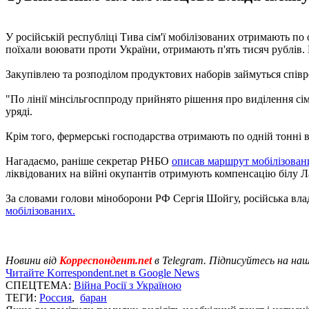
У російській республіці Тива сім'ї мобілізованих отримають по 
поїхали воювати проти України, отримають п'ять тисяч рублів.
Закупівлею та розподілом продуктових наборів займуться співро
"По лінії мінсільгосппроду прийнято рішення про виділення сім'
уряді.
Крім того, фермерські господарства отримають по одній тонні ві
Нагадаємо, раніше секретар РНБО
описав маршрут мобілізовани
ліквідованих на війні окупантів отримують компенсацію білу Ла
За словами голови міноборони РФ Сергія Шойгу, російська вл
мобілізованих.
Новини від
Корреспондент.net
в Telegram. Підписуйтесь на на
Читайте Korrespondent.net в Google News
СПЕЦТЕМА:
Війна Росії з Україною
ТЕГИ:
Россия
,
баран