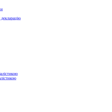
ни
у декларацію
балістикою