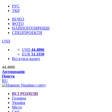
РУС
УКР
ВІДЕО
ФОТО
НАЙПОПУЛЯРНІШІ
СПЕЦПРОЕКТИ
USD
USD
44.4886
EUR
51.3350
Всі курси валют
44.4886
Авторизація
Пошук
RU
ВСІ РОЗДІЛИ
Головна
Україна
Місто
Світ