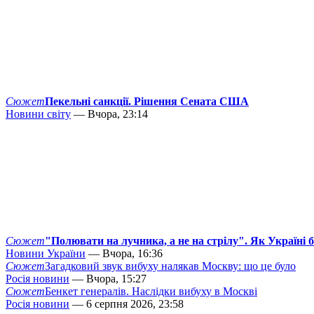
Сюжет
Пекельні санкції. Рішення Сената США
Новини світу
— Вчора, 23:14
Сюжет
"Полювати на лучника, а не на стрілу". Як Україні 
Новини України
— Вчора, 16:36
Сюжет
Загадковий звук вибуху налякав Москву: що це було
Росія новини
— Вчора, 15:27
Сюжет
Бенкет генералів. Наслідки вибуху в Москві
Росія новини
— 6 серпня 2026, 23:58