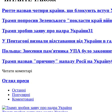
Рютте назвав чотири країни, що блокують вступ
Трамп попросив Зеленського "покласти край вій
Трамп зробив заяву про надра України
31
У Пентагоні визнали відставання від України в га
Польща: Знесення пам'ятника УПА було законни
Трамп назвав "причину" нападу Росії на Україну
Читати коментарі
Огляд преси
Останні
Популярні
Коментовані