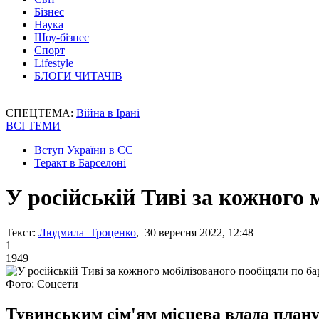
Бізнес
Наука
Шоу-бізнес
Спорт
Lifestyle
БЛОГИ ЧИТАЧІВ
СПЕЦТЕМА:
Війна в Ірані
ВСІ ТЕМИ
Вступ України в ЄС
Теракт в Барселоні
У російській Тиві за кожного 
Текст:
Людмила Троценко
, 30 вересня 2022, 12:48
1
1949
Фото: Соцсети
Тувинським сім'ям місцева влада планує