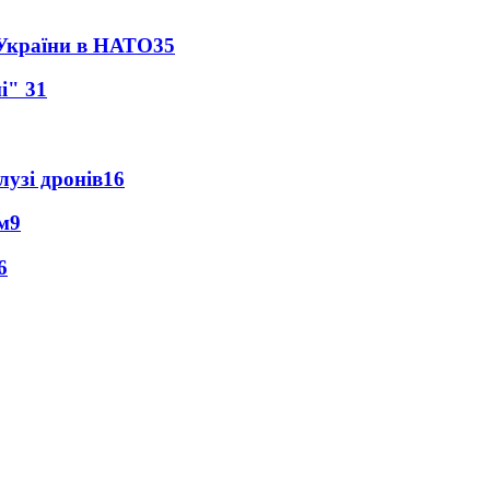
 України в НАТО
35
ні"
31
лузі дронів
16
м
9
6