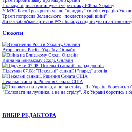
Трамп зробив заяву про надра України
Польща підняла винищувачі через атаку РФ на Україну
У МЗС Боснії розкритикували "швидшу" євроінтеграцію Украї
Трамп попросив Зеленського "покласти край війні"
Литва зобов'яже артистів РФ і Білорусі підписувати антивоєнн
Сюжети
Вторгнення Росії в Україну. Онлайн
Війна на Близькому Сході. Онлайн
Підсумки 07.08: "Пекельні" санкції і "парад" дронів
Пекельні санкції. Рішення Сената США
"Полювати на лучника, а не на стрілу". Як Україні боротись з 
ВИБІР РЕДАКТОРА