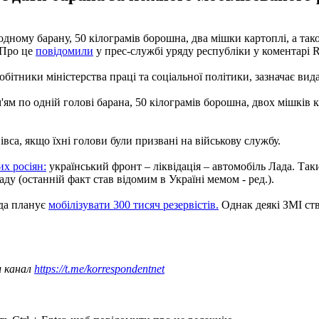
одному барану, 50 кілограмів борошна, два мішки картоплі, а тако
 Про це
повідомили
у прес-службі уряду республіки у коментар
бітники міністерства праці та соціальної політики, зазначає вид
ям по одній голові барана, 50 кілограмів борошна, двох мішків ка
вса, якщо їхні голови були призвані на військову службу.
х росіян:
український фронт – ліквідація – автомобіль Лада. Таки
ду (останній факт став відомим в Україні мемом - ред.).
ада планує
мобілізувати 300 тисяч резервістів.
Однак деякі ЗМІ ст
ш канал
https://t.me/korrespondentnet