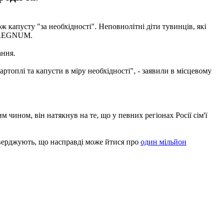
ж капусту "за необхідності". Неповнолітні діти тувинців, які
і REGNUM.
ання.
ртоплі та капусти в міру необхідності", - заявили в місцевому
м чином, він натякнув на те, що у певних регіонах Росії сім'ї
верджують, що насправді може йтися про
один мільйон