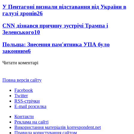
У Пентагоні визнали відставання від України в
галузі дронів
26
CNN дізнався причину зустрічі Трампа і
Зеленського
10
Польща: Знесення пам'ятника УПА було
законним
6
Читати коментарі
Повна версія сайту
Facebook
Twitter
RSS-стрічки
E-mail розсилка
Контакти
Реклама на сайті
Використання матеріалів korrespondent.net
Правила користування сайтом