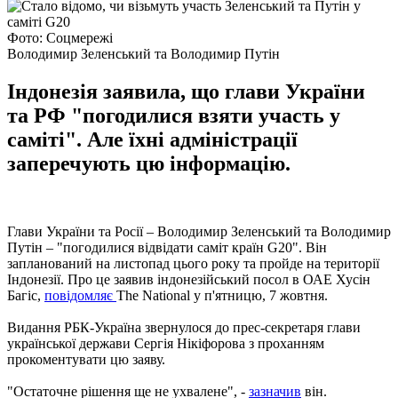
Фото: Соцмережі
Володимир Зеленський та Володимир Путін
Індонезія заявила, що глави України
та РФ "погодилися взяти участь у
саміті". Але їхні адміністрації
заперечують цю інформацію.
Глави України та Росії – Володимир Зеленський та Володимир
Путін – "погодилися відвідати саміт країн G20". Він
запланований на листопад цього року та пройде на території
Індонезії. Про це заявив індонезійський посол в ОАЕ Хусін
Багіс,
повідомляє
The National у п'ятницю, 7 жовтня.
Видання РБК-Україна звернулося до прес-секретаря глави
української держави Сергія Нікіфорова з проханням
прокоментувати цю заяву.
"Остаточне рішення ще не ухвалене", -
зазначив
він.