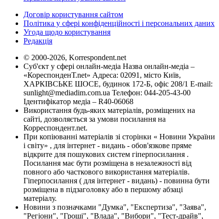
Договір користування сайтом
Політика у сфері конфіденційності і персональних даних
Угода щодо користування
Редакція
© 2000-2026, Korrespondent.net
Суб'єкт у сфері онлайн-медіа Назва онлайн-медіа –
«КореспонденТ.net» Адреса: 02091, місто Київ,
ХАРКІВСЬКЕ ШОСЕ, будинок 172-Б, офіс 208/1 E-mail:
sunlight@mediadim.com.ua
Телефон: 044-205-43-00
Ідентифікатор медіа – R40-06068
Використання будь-яких матеріалів, розміщених на
сайті, дозволяється за умови посилання на
Корреспондент.net.
При копіюванні матеріалів зі сторінки « Новини України
і світу» , для інтернет - видань - обов'язкове пряме
відкрите для пошукових систем гіперпосилання .
Посилання має бути розміщена в незалежності від
повного або часткового використання матеріалів.
Гіперпосилання ( для інтернет - видань) - повинна бути
розміщена в підзаголовку або в першому абзаці
матеріалу.
Новини з позначками "Думка", "Експертиза", "Заява",
"Регіони", "Гроші", "Влада", "Вибори", "Тест-драйв",