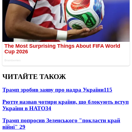
ЧИТАЙТЕ ТАКОЖ
Трамп зробив заяву про надра України
115
Рютте назвав чотири країни, що блокують вступ
України в НАТО
34
Трамп попросив Зеленського "покласти край
війні"
29