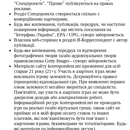
"Спецпроекти", "Промо" публікуються на правах
реклами.
Розділ Спецпроекти створюється спільно з
комерційними партнерами.
Будь яке копіювання, публікація, передрук, чи наступне
поширення інформації, що містить посилання на
"Інтерфакс-Україна", EPA / UPG, суворо забороняється.
Власник веб-сторінки в розділі Я-Корреспондент є автор
публікації.
Будь-яке копіювання, передрук та відтворення
фотографічних творів та/або аудіовізуальних творів
правовласника Getty Images - суворо забороняється.
Матеріали сайту korrespondent.net призначені для осіб
старше 21 року (21+). Участь в азартних іграх може
викликати ігрову залежність. Дотримуйтесь правил
(принципів) відповідальної гри. При виявленні перших
ознак залежності негайно зверніться до спеціаліста.
Пам'ятайте, що участь в азартних іграх не може бути
джерелом доходів або альтернативою роботі.
Інформаційний ресурс korrespondent.net не проводить
ігри на реальні та/або віртуальні гроші, також сайт не
приймає ні в якій формі оплату ставок та інших
платежів, які пов’язані/можуть бути пов’язані з
азартними іграми, букмекерами чи тоталізаторами. Будь-
які матеріали на інформаційному ресурсі