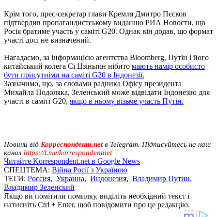
Крім того, прес-секретар глави Кремля Дмитро Пєсков
підтвердив пропагандистському виданню РИА Новости, що
Росія братиме участь у саміті G20. Однак він додав, що формат
участі досі не визначений.
Нагадаємо, за інформацією агентства Bloomberg, Путін і його
китайський колега Сі Цзіньпін нібито
мають намір особисто
бути присутніми на саміті G20 в Індонезії.
Зазначимо, що, за словами радника Офісу президента
Михайла Подоляка, Зеленський може відвідати Індонезію для
участі в саміті G20,
якщо в ньому візьме участь Путін.
Новини від
Корреспондент.net
в Telegram. Підписуйтесь на наш
канал
https://t.me/korrespondentnet
Читайте Korrespondent.net в Google News
СПЕЦТЕМА:
Війна Росії з Україною
ТЕГИ:
Россия
,
Украина
,
Индонезия
,
Владимир Путин
,
Владимир Зеленский
Якщо ви помітили помилку, виділіть необхідний текст і
натисніть Ctrl + Enter, щоб повідомити про це редакцію.