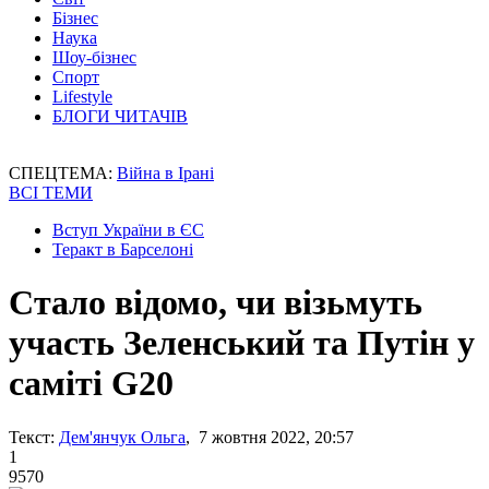
Бізнес
Наука
Шоу-бізнес
Спорт
Lifestyle
БЛОГИ ЧИТАЧІВ
СПЕЦТЕМА:
Війна в Ірані
ВСІ ТЕМИ
Вступ України в ЄС
Теракт в Барселоні
Стало відомо, чи візьмуть
участь Зеленський та Путін у
саміті G20
Текст:
Дем'янчук Ольга
, 7 жовтня 2022, 20:57
1
9570