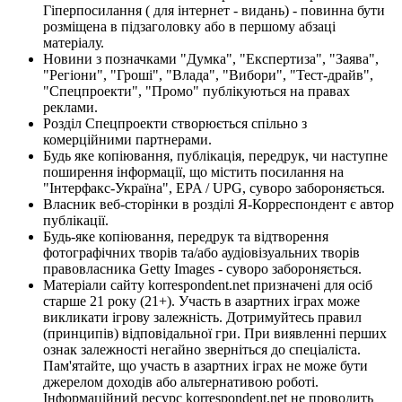
Гіперпосилання ( для інтернет - видань) - повинна бути
розміщена в підзаголовку або в першому абзаці
матеріалу.
Новини з позначками "Думка", "Експертиза", "Заява",
"Регіони", "Гроші", "Влада", "Вибори", "Тест-драйв",
"Спецпроекти", "Промо" публікуються на правах
реклами.
Розділ Спецпроекти створюється спільно з
комерційними партнерами.
Будь яке копіювання, публікація, передрук, чи наступне
поширення інформації, що містить посилання на
"Інтерфакс-Україна", EPA / UPG, суворо забороняється.
Власник веб-сторінки в розділі Я-Корреспондент є автор
публікації.
Будь-яке копіювання, передрук та відтворення
фотографічних творів та/або аудіовізуальних творів
правовласника Getty Images - суворо забороняється.
Матеріали сайту korrespondent.net призначені для осіб
старше 21 року (21+). Участь в азартних іграх може
викликати ігрову залежність. Дотримуйтесь правил
(принципів) відповідальної гри. При виявленні перших
ознак залежності негайно зверніться до спеціаліста.
Пам'ятайте, що участь в азартних іграх не може бути
джерелом доходів або альтернативою роботі.
Інформаційний ресурс korrespondent.net не проводить