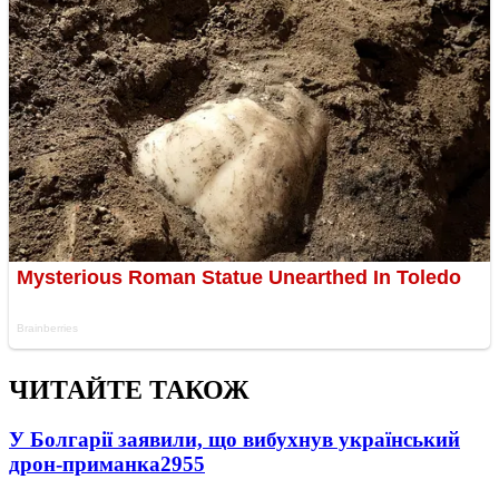
ЧИТАЙТЕ ТАКОЖ
У Болгарії заявили, що вибухнув український
дрон-приманка
2955