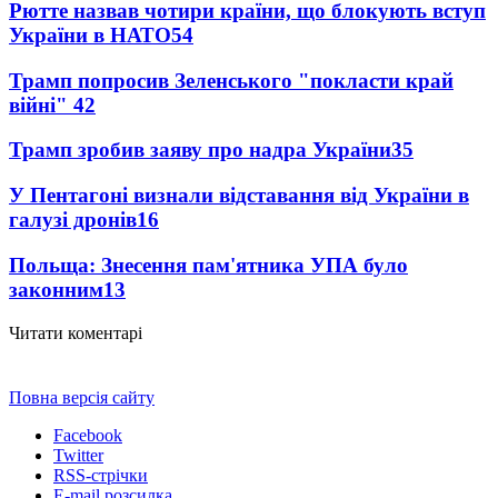
Рютте назвав чотири країни, що блокують вступ
України в НАТО
54
Трамп попросив Зеленського "покласти край
війні"
42
Трамп зробив заяву про надра України
35
У Пентагоні визнали відставання від України в
галузі дронів
16
Польща: Знесення пам'ятника УПА було
законним
13
Читати коментарі
Повна версія сайту
Facebook
Twitter
RSS-стрічки
E-mail розсилка