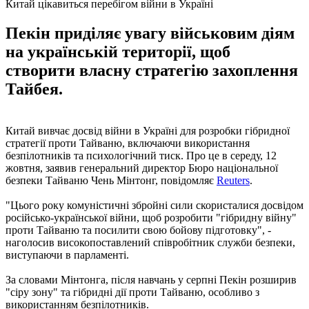
Китай цікавиться перебігом війни в Україні
Пекін приділяє увагу військовим діям
на українській території, щоб
створити власну стратегію захоплення
Тайбея.
Китай вивчає досвід війни в Україні для розробки гібридної
стратегії проти Тайваню, включаючи використання
безпілотників та психологічний тиск. Про це в середу, 12
жовтня, заявив генеральний директор Бюро національної
безпеки Тайваню Чень Мінтонг, повідомляє
Reuters
.
"Цього року комуністичні збройні сили скористалися досвідом
російсько-української війни, щоб розробити "гібридну війну"
проти Тайваню та посилити свою бойову підготовку", -
наголосив високопоставлений співробітник служби безпеки,
виступаючи в парламенті.
За словами Мінтонга, після навчань у серпні Пекін розширив
"сіру зону" та гібридні дії проти Тайваню, особливо з
використанням безпілотників.