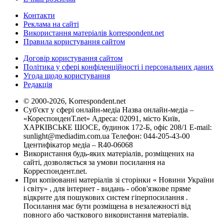
Контакти
Реклама на сайті
Використання матеріалів korrespondent.net
Правила користування сайтом
Договір користування сайтом
Політика у сфері конфіденційності і персональних даних
Угода щодо користування
Редакція
© 2000-2026, Korrespondent.net
Суб'єкт у сфері онлайн-медіа Назва онлайн-медіа –
«КореспонденТ.net» Адреса: 02091, місто Київ,
ХАРКІВСЬКЕ ШОСЕ, будинок 172-Б, офіс 208/1 E-mail:
sunlight@mediadim.com.ua
Телефон: 044-205-43-00
Ідентифікатор медіа – R40-06068
Використання будь-яких матеріалів, розміщених на
сайті, дозволяється за умови посилання на
Корреспондент.net.
При копіюванні матеріалів зі сторінки « Новини України
і світу» , для інтернет - видань - обов'язкове пряме
відкрите для пошукових систем гіперпосилання .
Посилання має бути розміщена в незалежності від
повного або часткового використання матеріалів.