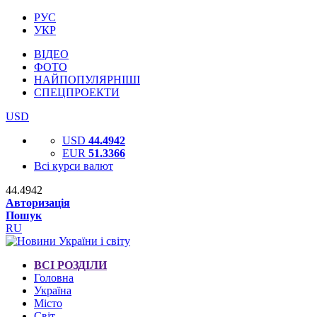
РУС
УКР
ВІДЕО
ФОТО
НАЙПОПУЛЯРНІШІ
СПЕЦПРОЕКТИ
USD
USD
44.4942
EUR
51.3366
Всі курси валют
44.4942
Авторизація
Пошук
RU
ВСІ РОЗДІЛИ
Головна
Україна
Місто
Світ