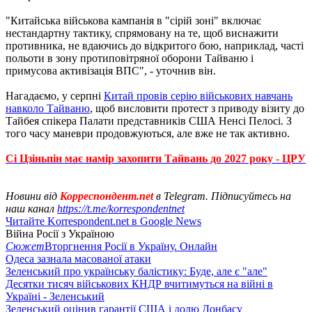
"Китайська військова кампанія в "сірій зоні" включає
нестандартну тактику, спрямовану на те, щоб виснажити
противника, не вдаючись до відкритого бою, наприклад, часті
польоти в зону протиповітряної оборони Тайваню і
примусова активізація ВПС", - уточнив він.
Нагадаємо, у серпні
Китай провів серію військових навчань
навколо Тайваню
, щоб висловити протест з приводу візиту до
Тайбея спікера Палати представників США Ненсі Пелосі. З
того часу маневри продовжуються, але вже не так активно.
Сі Цзіньпін має намір захопити Тайвань до 2027 року - ЦРУ
Новини від
Корреспондент.net
в Telegram. Підписуйтесь на
наш канал
https://t.me/korrespondentnet
Читайте Korrespondent.net в Google News
Війна Росії з Україною
Сюжет
Вторгнення Росії в Україну. Онлайн
Одеса зазнала масованої атаки
Зеленський про українську балістику: Буде, але є "але"
Десятки тисяч військових КНДР вчитимуться на війні в
Україні - Зеленський
Зеленський оцінив гарантії США і долю Донбасу