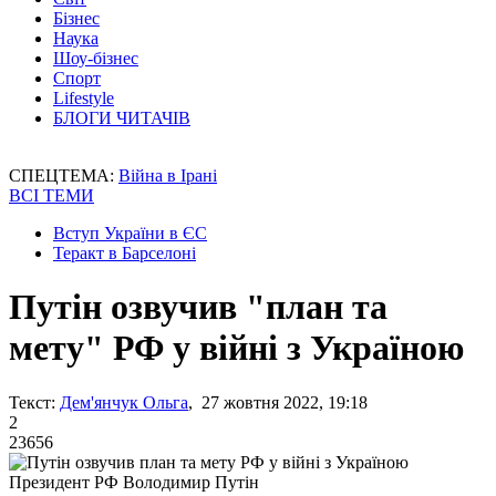
Бізнес
Наука
Шоу-бізнес
Спорт
Lifestyle
БЛОГИ ЧИТАЧІВ
СПЕЦТЕМА:
Війна в Ірані
ВСІ ТЕМИ
Вступ України в ЄС
Теракт в Барселоні
Путін озвучив "план та
мету" РФ у війні з Україною
Текст:
Дем'янчук Ольга
, 27 жовтня 2022, 19:18
2
23656
Президент РФ Володимир Путін