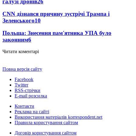
галузі дронів
26
CNN дізнався причину зустрічі Трампа і
Зеленського
10
Польща: Знесення пам'ятника УПА було
законним
6
Читати коментарі
Повна версія сайту
Facebook
Twitter
RSS-стрічки
E-mail розсилка
Контакти
Реклама на сайті
Використання матеріалів korrespondent.net
Правила користування сайтом
Договір користування сайтом