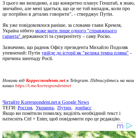
З цього ми виходимо, а що конкретно планує Генштаб, я знаю,
звичайно, але мені здається, що це не той випадок, коли про
це потрібно в деталях говорити", - стверджує Путін.
Як уже повідомлялося раніше, за словами глави Кремля,
Україна нібито
може мати лише одного "справжнього
гаранта"
державності та суверенітету – саму Росію.
Зазначимо, що радник Офісу президента Михайло Подоляк
упевнений: Путін
увійде до історії як "велика темна пляма"
-
причина занепаду Росії.
Новини від
Корреспондент.net
в Telegram. Підписуйтесь на наш
канал
https://t.me/korrespondentnet
Читайте Korrespondent.net в Google News
ТЕГИ:
Россия
,
Украина
,
Путин
,
донбасс
Якщо ви помітили помилку, виділіть необхідний текст і
натисніть Ctrl + Enter, щоб повідомити про це редакцію.