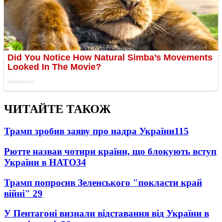
ЧИТАЙТЕ ТАКОЖ
Трамп зробив заяву про надра України
115
Рютте назвав чотири країни, що блокують вступ
України в НАТО
34
Трамп попросив Зеленського "покласти край
війні"
29
У Пентагоні визнали відставання від України в