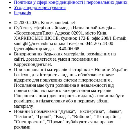
Політика у сфері конфіденційності і персональних даних
Угода щодо користування
Редакція
© 2000-2026, Korrespondent.net
Суб'єкт у сфері онлайн-медіа Назва онлайн-медіа –
«КореспонденТ.net» Адреса: 02091, місто Київ,
ХАРКІВСЬКЕ ШОСЕ, будинок 172-Б, офіс 208/1 E-mail:
sunlight@mediadim.com.ua
Телефон: 044-205-43-00
Ідентифікатор медіа – R40-06068
Використання будь-яких матеріалів, розміщених на
сайті, дозволяється за умови посилання на
Корреспондент.net.
При копіюванні матеріалів зі сторінки « Новини України
і світу» , для інтернет - видань - обов'язкове пряме
відкрите для пошукових систем гіперпосилання .
Посилання має бути розміщена в незалежності від
повного або часткового використання матеріалів.
Гіперпосилання ( для інтернет - видань) - повинна бути
розміщена в підзаголовку або в першому абзаці
матеріалу.
Новини з позначками "Думка", "Експертиза", "Заява",
"Регіони", "Гроші", "Влада", "Вибори", "Тест-драйв",
"Спецпроекти", "Промо" публікуються на правах
реклами.