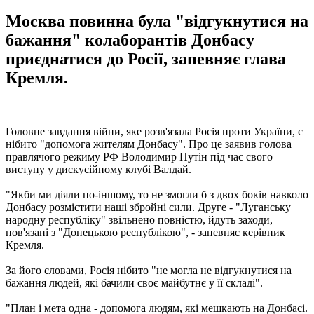
Москва повинна була "відгукнутися на
бажання" колаборантів Донбасу
приєднатися до Росії, запевняє глава
Кремля.
Головне завдання війни, яке розв'язала Росія проти України, є
нібито "допомога жителям Донбасу". Про це заявив голова
правлячого режиму РФ Володимир Путін під час свого
виступу у дискусійному клубі Валдай.
"Якби ми діяли по-іншому, то не змогли б з двох боків навколо
Донбасу розмістити наші збройні сили. Друге - "Луганську
народну республіку" звільнено повністю, йдуть заходи,
пов'язані з "Донецькою республікою", - запевняє керівник
Кремля.
За його словами, Росія нібито "не могла не відгукнутися на
бажання людей, які бачили своє майбутнє у її складі".
"План і мета одна - допомога людям, які мешкають на Донбасі.