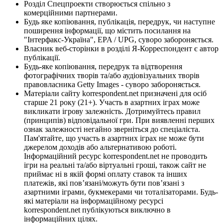
Розділ Спецпроекти створюється спільно з
комерційними партнерами.
Будь яке копіювання, публікація, передрук, чи наступне
поширення інформації, що містить посилання на
"Інтерфакс-Україна", EPA / UPG, суворо забороняється.
Власник веб-сторінки в розділі Я-Корреспондент є автор
публікації.
Будь-яке копіювання, передрук та відтворення
фотографічних творів та/або аудіовізуальних творів
правовласника Getty Images - суворо забороняється.
Матеріали сайту korrespondent.net призначені для осіб
старше 21 року (21+). Участь в азартних іграх може
викликати ігрову залежність. Дотримуйтесь правил
(принципів) відповідальної гри. При виявленні перших
ознак залежності негайно зверніться до спеціаліста.
Пам'ятайте, що участь в азартних іграх не може бути
джерелом доходів або альтернативою роботі.
Інформаційний ресурс korrespondent.net не проводить
ігри на реальні та/або віртуальні гроші, також сайт не
приймає ні в якій формі оплату ставок та інших
платежів, які пов’язані/можуть бути пов’язані з
азартними іграми, букмекерами чи тоталізаторами. Будь-
які матеріали на інформаційному ресурсі
korrespondent.net публікуються виключно в
інформаційних цілях.