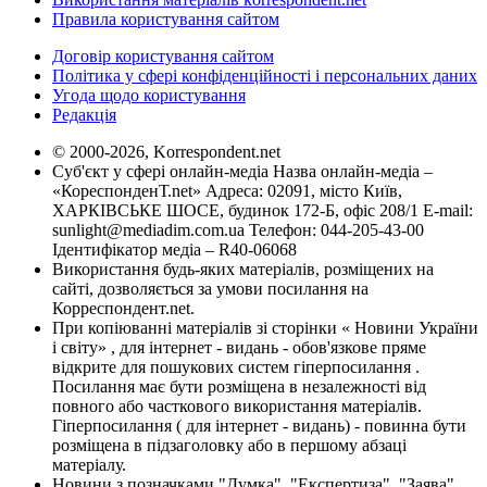
Правила користування сайтом
Договір користування сайтом
Політика у сфері конфіденційності і персональних даних
Угода щодо користування
Редакція
© 2000-2026, Korrespondent.net
Суб'єкт у сфері онлайн-медіа Назва онлайн-медіа –
«КореспонденТ.net» Адреса: 02091, місто Київ,
ХАРКІВСЬКЕ ШОСЕ, будинок 172-Б, офіс 208/1 E-mail:
sunlight@mediadim.com.ua
Телефон: 044-205-43-00
Ідентифікатор медіа – R40-06068
Використання будь-яких матеріалів, розміщених на
сайті, дозволяється за умови посилання на
Корреспондент.net.
При копіюванні матеріалів зі сторінки « Новини України
і світу» , для інтернет - видань - обов'язкове пряме
відкрите для пошукових систем гіперпосилання .
Посилання має бути розміщена в незалежності від
повного або часткового використання матеріалів.
Гіперпосилання ( для інтернет - видань) - повинна бути
розміщена в підзаголовку або в першому абзаці
матеріалу.
Новини з позначками "Думка", "Експертиза", "Заява",