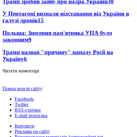
Трамп зробив заяву про надра України
30
У Пентагоні визнали відставання від України в
галузі дронів
15
Польща: Знесення пам'ятника УПА було
законним
9
Трамп назвав "причину" нападу Росії на
Україну
6
Читати коментарі
Повна версія сайту
Facebook
Twitter
RSS-стрічки
E-mail розсилка
Контакти
Реклама на сайті
Використання матеріалів korrespondent.net