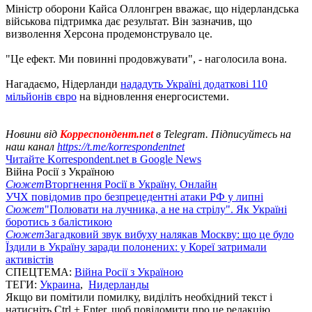
Міністр оборони Кайса Оллонгрен вважає, що нідерландська
військова підтримка дає результат. Він зазначив, що
визволення Херсона продемонструвало це.
"Це ефект. Ми повинні продовжувати", - наголосила вона.
Нагадаємо, Нідерланди
нададуть Україні додаткові 110
мільйонів євро
на відновлення енергосистеми.
Новини від
Корреспондент.net
в Telegram. Підписуйтесь на
наш канал
https://t.me/korrespondentnet
Читайте Korrespondent.net в Google News
Війна Росії з Україною
Сюжет
Вторгнення Росії в Україну. Онлайн
УЧХ повідомив про безпрецедентні атаки РФ у липні
Сюжет
"Полювати на лучника, а не на стрілу". Як Україні
боротись з балістикою
Сюжет
Загадковий звук вибуху налякав Москву: що це було
Їздили в Україну заради полонених: у Кореї затримали
активістів
СПЕЦТЕМА:
Війна Росії з Україною
ТЕГИ:
Украина
,
Нидерланды
Якщо ви помітили помилку, виділіть необхідний текст і
натисніть Ctrl + Enter, щоб повідомити про це редакцію.