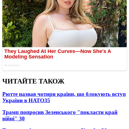
ЧИТАЙТЕ ТАКОЖ
Рютте назвав чотири країни, що блокують вступ
України в НАТО
35
Трамп попросив Зеленського "покласти край
війні"
30