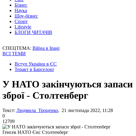
Бізнес
Наука
Шоу-бізнес
Спорт
Lifestyle
БЛОГИ ЧИТАЧІВ
СПЕЦТЕМА:
Війна в Ірані
ВСІ ТЕМИ
Вступ України в ЄС
Теракт в Барселоні
У НАТО закінчуються запаси
зброї - Столтенберг
Текст:
Людмила Троценко
, 21 листопада 2022, 11:28
0
12709
Генсек НАТО Єнс Столтенберг