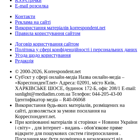
RSS-стрічки
E-mail розсилка
Контакти
Реклама на сайті
Використання матеріалів korrespondent.net
Правила користування сайтом
Договір користування сайтом
Політика у сфері конфіденційності і персональних даних
Угода щодо користування
Редакція
© 2000-2026, Korrespondent.net
Суб'єкт у сфері онлайн-медіа Назва онлайн-медіа –
«КореспонденТ.net» Адреса: 02091, місто Київ,
ХАРКІВСЬКЕ ШОСЕ, будинок 172-Б, офіс 208/1 E-mail:
sunlight@mediadim.com.ua
Телефон: 044-205-43-00
Ідентифікатор медіа – R40-06068
Використання будь-яких матеріалів, розміщених на
сайті, дозволяється за умови посилання на
Корреспондент.net.
При копіюванні матеріалів зі сторінки « Новини України
і світу» , для інтернет - видань - обов'язкове пряме
відкрите для пошукових систем гіперпосилання .
Посилання має бути розміщена в незалежності від