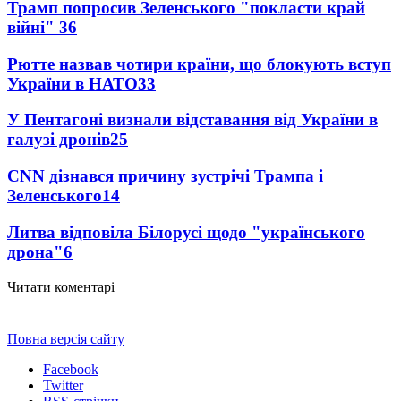
Трамп попросив Зеленського "покласти край
війні"
36
Рютте назвав чотири країни, що блокують вступ
України в НАТО
33
У Пентагоні визнали відставання від України в
галузі дронів
25
CNN дізнався причину зустрічі Трампа і
Зеленського
14
Литва відповіла Білорусі щодо "українського
дрона"
6
Читати коментарі
Повна версія сайту
Facebook
Twitter