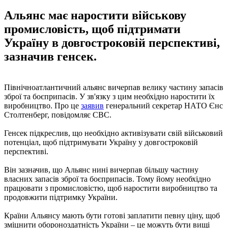
Альянс має наростити військову
промисловість, щоб підтримати
Україну в довгостроковій перспективі,
зазначив генсек.
Північноатлантичний альянс вичерпав велику частину запасів
зброї та боєприпасів. У зв'язку з цим необхідно наростити їх
виробництво. Про це
заявив
генеральний секретар НАТО Єнс
Столтенберг, повідомляє CBC.
Генсек підкреслив, що необхідно активізувати свій військовий
потенціал, щоб підтримувати Україну у довгостроковій
перспективі.
Він зазначив, що Альянс нині вичерпав більшу частину
власних запасів зброї та боєприпасів. Тому йому необхідно
працювати з промисловістю, щоб наростити виробництво та
продовжити підтримку України.
Країни Альянсу мають бути готові заплатити певну ціну, щоб
зміцнити обороноздатність України – це можуть бути вищі