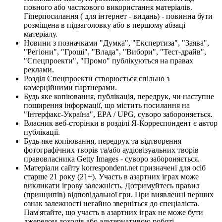
повного або часткового використання матеріалів.
Гіперпосилання ( для інтернет - видань) - повинна бути
розміщена в підзаголовку або в першому абзаці
матеріалу.
Новини з позначками "Думка", "Експертиза", "Заява",
"Регіони", "Гроші", "Влада", "Вибори", "Тест-драйв",
"Спецпроекти", "Промо" публікуються на правах
реклами.
Розділ Спецпроекти створюється спільно з
комерційними партнерами.
Будь яке копіювання, публікація, передрук, чи наступне
поширення інформації, що містить посилання на
"Інтерфакс-Україна", EPA / UPG, суворо забороняється.
Власник веб-сторінки в розділі Я-Корреспондент є автор
публікації.
Будь-яке копіювання, передрук та відтворення
фотографічних творів та/або аудіовізуальних творів
правовласника Getty Images - суворо забороняється.
Матеріали сайту korrespondent.net призначені для осіб
старше 21 року (21+). Участь в азартних іграх може
викликати ігрову залежність. Дотримуйтесь правил
(принципів) відповідальної гри. При виявленні перших
ознак залежності негайно зверніться до спеціаліста.
Пам'ятайте, що участь в азартних іграх не може бути
джерелом доходів або альтернативою роботі.