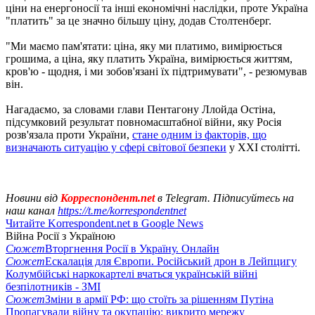
ціни на енергоносії та інші економічні наслідки, проте Україна
"платить" за це значно більшу ціну, додав Столтенберг.
"Ми маємо пам'ятати: ціна, яку ми платимо, вимірюється
грошима, а ціна, яку платить Україна, вимірюється життям,
кров'ю - щодня, і ми зобов'язані їх підтримувати", - резюмував
він.
Нагадаємо, за словами глави Пентагону Ллойда Остіна,
підсумковий результат повномасштабної війни, яку Росія
розв'язала проти України,
стане одним із факторів, що
визначають ситуацію у сфері світової безпеки
у XXI столітті.
Новини від
Корреспондент.net
в Telegram. Підписуйтесь на
наш канал
https://t.me/korrespondentnet
Читайте Korrespondent.net в Google News
Війна Росії з Україною
Сюжет
Вторгнення Росії в Україну. Онлайн
Сюжет
Ескалація для Європи. Російський дрон в Лейпцигу
Колумбійські наркокартелі вчаться українській війні
безпілотників - ЗМІ
Сюжет
Зміни в армії РФ: що стоїть за рішенням Путіна
Пропагували війну та окупацію: викрито мережу