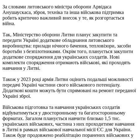
За словами литовського міністра оборони Арвідаса
Анушаускаса, зброя, техніка та інша військова підтримка
робить критично важливий внесок у те, як розгортається
війна.
Так, Міністерство оборони Литви планує закупити та
передати Україні додаткове обладнання литовського
виробництва: прилади нічного бачення, тепловізори, засоби
боротьби з безпілотниками. Окрім того, планується закупити
додаткове спорядження для українських солдатів. Нові
комплекти спорядження отримають військові, які проходять
навчання у Литві.
Також у 2023 році армія Литви оцінить подальші можливості
передачі Україні частини свого військового потенціалу.
Додаткові кошти можуть бути спрямовані на ремонт переданої
Україні зброї.
Військова підготовка та навчання українських солдатів
відбуватимуться у двосторонньому та багатосторонньому
форматах. Загалом планується навчити близько 1,5 тис.
українських військових, частина з них проходитиме навчання
в Литві в рамках військової навчальної місії ЄС для України.
Також буде продовжено реабілітацію поранених військових у