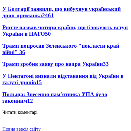
У Болгарії заявили, що вибухнув український
дрон-приманка
2461
Рютте назвав чотири країни, що блокують вступ
України в НАТО
50
Трамп попросив Зеленського "покласти край
війні"
36
Трамп зробив заяву про надра України
33
У Пентагоні визнали відставання від України в
галузі дронів
15
Польща: Знесення пам'ятника УПА було
законним
12
Читати коментарі
Повна версія сайту