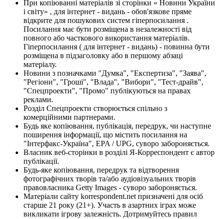
При копіюванні матеріалів зі сторінки « Новини України
і світу» , для інтернет - видань - обов'язкове пряме
відкрите для пошукових систем гіперпосилання .
Посилання має бути розміщена в незалежності від
повного або часткового використання матеріалів.
Гіперпосилання ( для інтернет - видань) - повинна бути
розміщена в підзаголовку або в першому абзаці
матеріалу.
Новини з позначками "Думка", "Експертиза", "Заява",
"Регіони", "Гроші", "Влада", "Вибори", "Тест-драйв",
"Спецпроекти", "Промо" публікуються на правах
реклами.
Розділ Спецпроекти створюється спільно з
комерційними партнерами.
Будь яке копіювання, публікація, передрук, чи наступне
поширення інформації, що містить посилання на
"Інтерфакс-Україна", EPA / UPG, суворо забороняється.
Власник веб-сторінки в розділі Я-Корреспондент є автор
публікації.
Будь-яке копіювання, передрук та відтворення
фотографічних творів та/або аудіовізуальних творів
правовласника Getty Images - суворо забороняється.
Матеріали сайту korrespondent.net призначені для осіб
старше 21 року (21+). Участь в азартних іграх може
викликати ігрову залежність. Дотримуйтесь правил