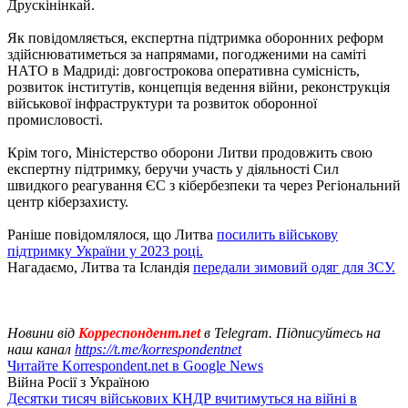
Друскінінкай.
Як повідомляється, експертна підтримка оборонних реформ
здійснюватиметься за напрямами, погодженими на саміті
НАТО в Мадриді: довгострокова оперативна сумісність,
розвиток інститутів, концепція ведення війни, реконструкція
військової інфраструктури та розвиток оборонної
промисловості.
Крім того, Міністерство оборони Литви продовжить свою
експертну підтримку, беручи участь у діяльності Сил
швидкого реагування ЄС з кібербезпеки та через Регіональний
центр кіберзахисту.
Раніше повідомлялося, що Литва
посилить військову
підтримку України у 2023 році.
Нагадаємо, Литва та Ісландія
передали зимовий одяг для ЗСУ.
Новини від
Корреспондент.net
в Telegram. Підписуйтесь на
наш канал
https://t.me/korrespondentnet
Читайте Korrespondent.net в Google News
Війна Росії з Україною
Десятки тисяч військових КНДР вчитимуться на війні в