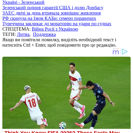
Україні - Зеленський
Зеленський оцінив гарантії США і долю Донбасу
ЗАЕС двічі за день втрачала зовнішнє живлення
РФ скинула на Ізюм КАБи: семеро поранених
Туреччина закликає до мораторію на удари по суднах
СПЕЦТЕМА:
Війна Росії з Україною
ТЕГИ:
Литва
,
Поддержка
Якщо ви помітили помилку, виділіть необхідний текст і
натисніть Ctrl + Enter, щоб повідомити про це редакцію.