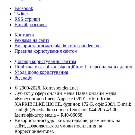
Facebook
Twitter
RSS-стрічки
E-mail розсилка
Контакти
Реклама на сайті
Використання матеріалів korrespondent.net
Правила користування сайтом
Договір користування сайтом
Політика у сфері конфіденційності і персональних даних
Угода щодо користування
Редакція
© 2000-2026, Korrespondent.net
Суб'єкт у сфері онлайн-медіа Назва онлайн-медіа –
«КореспонденТ.net» Адреса: 02091, місто Київ,
ХАРКІВСЬКЕ ШОСЕ, будинок 172-Б, офіс 208/1 E-mail:
sunlight@mediadim.com.ua
Телефон: 044-205-43-00
Ідентифікатор медіа – R40-06068
Використання будь-яких матеріалів, розміщених на
сайті, дозволяється за умови посилання на
Корреспондент.net.