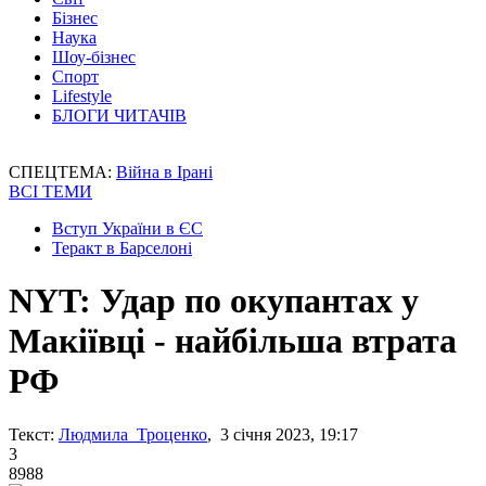
Бізнес
Наука
Шоу-бізнес
Спорт
Lifestyle
БЛОГИ ЧИТАЧІВ
СПЕЦТЕМА:
Війна в Ірані
ВСІ ТЕМИ
Вступ України в ЄС
Теракт в Барселоні
NYT: Удар по окупантах у
Макіївці - найбільша втрата
РФ
Текст:
Людмила Троценко
, 3 січня 2023, 19:17
3
8988