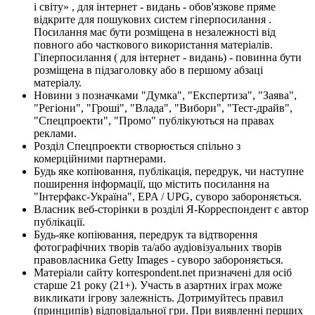
і світу» , для інтернет - видань - обов'язкове пряме
відкрите для пошукових систем гіперпосилання .
Посилання має бути розміщена в незалежності від
повного або часткового використання матеріалів.
Гіперпосилання ( для інтернет - видань) - повинна бути
розміщена в підзаголовку або в першому абзаці
матеріалу.
Новини з позначками "Думка", "Експертиза", "Заява",
"Регіони", "Гроші", "Влада", "Вибори", "Тест-драйв",
"Спецпроекти", "Промо" публікуються на правах
реклами.
Розділ Спецпроекти створюється спільно з
комерційними партнерами.
Будь яке копіювання, публікація, передрук, чи наступне
поширення інформації, що містить посилання на
"Інтерфакс-Україна", EPA / UPG, суворо забороняється.
Власник веб-сторінки в розділі Я-Корреспондент є автор
публікації.
Будь-яке копіювання, передрук та відтворення
фотографічних творів та/або аудіовізуальних творів
правовласника Getty Images - суворо забороняється.
Матеріали сайту korrespondent.net призначені для осіб
старше 21 року (21+). Участь в азартних іграх може
викликати ігрову залежність. Дотримуйтесь правил
(принципів) відповідальної гри. При виявленні перших