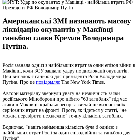
Президент РФ Володимир Путін
Американські ЗМІ називають масову
ліквідацію окупантів у Макіївці
ганьбою глави Кремля Володимира
Путіна.
Росія зазнала однієї з найбільших втрат за один епізод війни в
Макіївці, коли ЗСУ завдали удару по дислокації окупантів.
Цей випадок є ганьбою для президента Росії Володимира
Путіна. Про це
повідомляє
The New York Times.
Автори матеріалу звернули увагу на незвичність заяви
російського Міноборони про нібито "63 загиблих" під час
атаки в Макіївці: країна-агресор зазвичай не визнає своїх
серйозних втрат на фронті. Проте, як йдеться у статті, "не
можна перевірити незалежно" точну кількість загиблих.
Водночас, "навіть найменша кількість була б однією з
найбільших втрат Росії за один епізод війни та ганьбою для
Путіна".