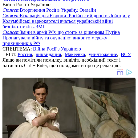
Війна Росії з Україною
Сюжет
Вторгнення Росії в Україну. Онлайн
Сюжет
Ескалація для Європи. Російський дрон в Лейпцигу
Колумбійські наркокартелі вчаться українській війні
безпілотників - ЗМІ
Сюжет
Зміни в армії РФ: що стоїть за рішенням Путіна
Пропагували війну та окупацію: викрито мережу
прихильників РФ
СПЕЦТЕМА:
Війна Росії з Україною
ТЕГИ:
Россия
,
ликвидация
,
Макеевка
,
уничтожение
,
ВСУ
Якщо ви помітили помилку, виділіть необхідний текст і
натисніть Ctrl + Enter, щоб повідомити про це редакцію.