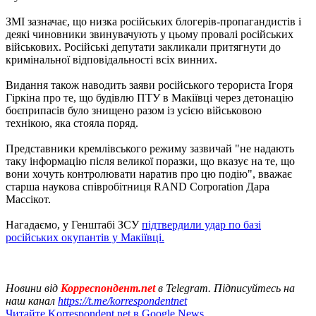
ЗМІ зазначає, що низка російських блогерів-пропагандистів і
деякі чиновники звинувачують у цьому провалі російських
військових. Російські депутати закликали притягнути до
кримінальної відповідальності всіх винних.
Видання також наводить заяви російського терориста Ігоря
Гіркіна про те, що будівлю ПТУ в Макіївці через детонацію
боєприпасів було знищено разом із усією військовою
технікою, яка стояла поряд.
Представники кремлівського режиму зазвичай "не надають
таку інформацію після великої поразки, що вказує на те, що
вони хочуть контролювати наратив про цю подію", вважає
старша наукова співробітниця RAND Corporation Дара
Массікот.
Нагадаємо, у Генштабі ЗСУ
підтвердили удар по базі
російських окупантів у Макіївці.
Новини від
Корреспондент.net
в Telegram. Підписуйтесь на
наш канал
https://t.me/korrespondentnet
Читайте Korrespondent.net в Google News