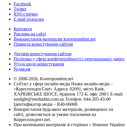
Facebook
Twitter
RSS-стрічки
E-mail розсилка
Контакти
Реклама на сайті
Використання матеріалів korrespondent.net
Правила користування сайтом
Договір користування сайтом
Політика у сфері конфіденційності і персональних даних
Угода щодо користування
Редакція
© 2000-2026, Korrespondent.net
Суб'єкт у сфері онлайн-медіа Назва онлайн-медіа –
«КореспонденТ.net» Адреса: 02091, місто Київ,
ХАРКІВСЬКЕ ШОСЕ, будинок 172-Б, офіс 208/1 E-mail:
sunlight@mediadim.com.ua
Телефон: 044-205-43-00
Ідентифікатор медіа – R40-06068
Використання будь-яких матеріалів, розміщених на
сайті, дозволяється за умови посилання на
Корреспондент.net.
При копіюванні матеріалів зі сторінки « Новини України