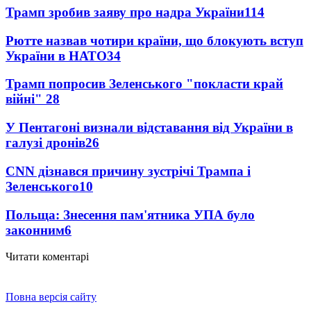
Трамп зробив заяву про надра України
114
Рютте назвав чотири країни, що блокують вступ
України в НАТО
34
Трамп попросив Зеленського "покласти край
війні"
28
У Пентагоні визнали відставання від України в
галузі дронів
26
CNN дізнався причину зустрічі Трампа і
Зеленського
10
Польща: Знесення пам'ятника УПА було
законним
6
Читати коментарі
Повна версія сайту