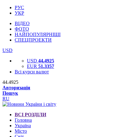
РУС
УКР
ВІДЕО
ФОТО
НАЙПОПУЛЯРНІШІ
СПЕЦПРОЕКТИ
USD
USD
44.4925
EUR
51.3357
Всі курси валют
44.4925
Авторизація
Пошук
RU
ВСІ РОЗДІЛИ
Головна
Україна
Місто
Світ