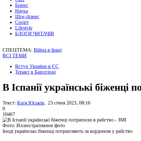
Бізнес
Наука
Шоу-бізнес
Спорт
Lifestyle
БЛОГИ ЧИТАЧІВ
СПЕЦТЕМА:
Війна в Ірані
ВСІ ТЕМИ
Вступ України в ЄС
Теракт в Барселоні
В Іспанії українські біженці 
Текст:
Катя Юськів
, 23 січня 2023, 08:16
0
10467
Фото: Иллюстративное фото
Іноді українські біженці потрапляють за кордоном у рабство