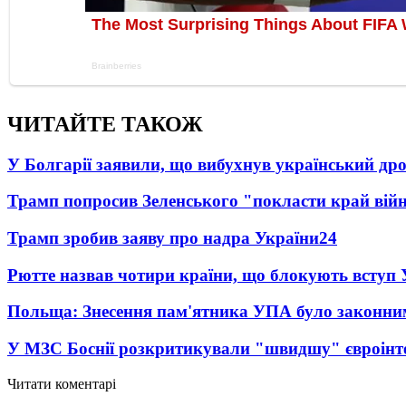
ЧИТАЙТЕ ТАКОЖ
У Болгарії заявили, що вибухнув український д
Трамп попросив Зеленського "покласти край вій
Трамп зробив заяву про надра України
24
Рютте назвав чотири країни, що блокують вступ
Польща: Знесення пам'ятника УПА було законни
У МЗС Боснії розкритикували "швидшу" євроінт
Читати коментарі