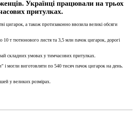
іженців. Українці працювали на трьох
часових притулках.
тві цигарок, а також протизаконно ввозила великі обсяги
но 10 т тютюнового листя та 3,5 млн пачок цигарок, дорогі
край складних умовах у тимчасових притулках.
и" і могли виготовляти по 540 тисяч пачок цигарок на день.
шей у великих розмірах.