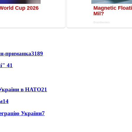
рон-приманка
3189
ні"
41
 України в НАТО
21
м
14
еграцію України
7