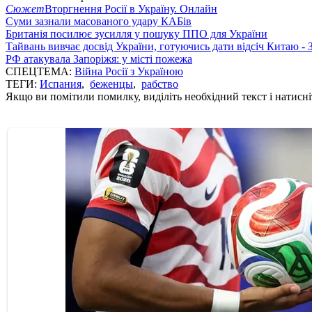
Сюжет
Вторгнення Росії в Україну. Онлайн
Суми зазнали масованого удару КАБів
Британія посилює зусилля у пошуку ППО для України
Тайвань вивчає досвід України, готуючись дати відсіч Китаю - 
РФ атакувала Запоріжя: у місті пожежа
СПЕЦТЕМА:
Війна Росії з Україною
ТЕГИ:
Испания
,
беженцы
,
рабство
Якщо ви помітили помилку, виділіть необхідний текст і натисніт