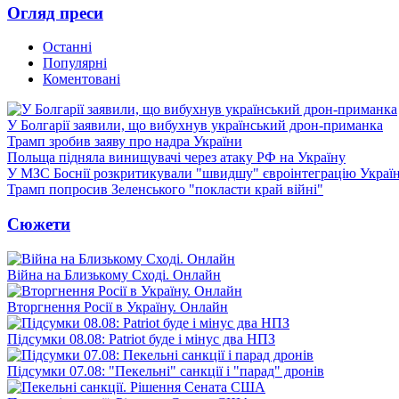
Огляд преси
Останні
Популярні
Коментовані
У Болгарії заявили, що вибухнув український дрон-приманка
Трамп зробив заяву про надра України
Польща підняла винищувачі через атаку РФ на Україну
У МЗС Боснії розкритикували "швидшу" євроінтеграцію Украї
Трамп попросив Зеленського "покласти край війні"
Сюжети
Війна на Близькому Сході. Онлайн
Вторгнення Росії в Україну. Онлайн
Підсумки 08.08: Patriot буде і мінус два НПЗ
Підсумки 07.08: "Пекельні" санкції і "парад" дронів