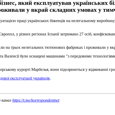
ізнес, який експлуатував українських б
оживали у вкрай складних умовах у тим
плуатацією праці українських біженців на нелегальному виробниц
Європол, у різних регіонах Іспанії затримано 27 осіб, конфіскова
ювали на трьох нелегальних тютюнових фабриках і проживали у в
ьї та Валенсії були оснащені машинами "з передовими технологіям
рському курорті Марбелья, вони підозрюються у відмиванні гро
дової експлуатації українців
.
ш канал
https://t.me/korrespondentnet