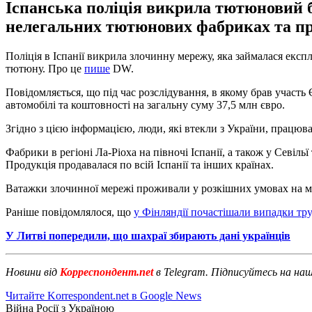
Іспанська поліція викрила тютюновий б
нелегальних тютюнових фабриках та пр
Поліція в Іспанії викрила злочинну мережу, яка займалася екс
тютюну. Про це
пише
DW.
Повідомляється, що під час розслідування, в якому брав участь 
автомобілі та коштовності на загальну суму 37,5 млн євро.
Згідно з цією інформацією, люди, які втекли з України, прац
Фабрики в регіоні Ла-Ріоха на півночі Іспанії, а також у Севіл
Продукція продавалася по всій Іспанії та інших країнах.
Ватажки злочинної мережі проживали у розкішних умовах на мо
Раніше повідомлялося, що
у Фінляндії почастішали випадки тру
У Литві попередили, що шахраї збирають дані українців
Новини від
Корреспондент.net
в Telegram. Підписуйтесь на на
Читайте Korrespondent.net в Google News
Війна Росії з Україною