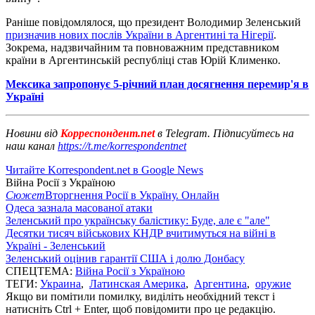
Раніше повідомлялося, що президент Володимир Зеленський
призначив нових послів України в Аргентині та Нігерії
.
Зокрема, надзвичайним та повноважним представником
країни в Аргентинській республіці став Юрій Клименко.
Мексика запропонує 5-річний план досягнення перемир'я в
Україні
Новини від
Корреспондент.net
в Telegram. Підписуйтесь на
наш канал
https://t.me/korrespondentnet
Читайте Korrespondent.net в Google News
Війна Росії з Україною
Сюжет
Вторгнення Росії в Україну. Онлайн
Одеса зазнала масованої атаки
Зеленський про українську балістику: Буде, але є "але"
Десятки тисяч військових КНДР вчитимуться на війні в
Україні - Зеленський
Зеленський оцінив гарантії США і долю Донбасу
СПЕЦТЕМА:
Війна Росії з Україною
ТЕГИ:
Украина
,
Латинская Америка
,
Аргентина
,
оружие
Якщо ви помітили помилку, виділіть необхідний текст і
натисніть Ctrl + Enter, щоб повідомити про це редакцію.