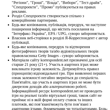
"Регіони", "Гроші", "Влада", "Вибори", "Тест-драйв",
"Спецпроекти", "Промо" публікуються на правах
реклами.
Розділ Спецпроекти створюється спільно з
комерційними партнерами.
Будь яке копіювання, публікація, передрук, чи наступне
поширення інформації, що містить посилання на
"Інтерфакс-Україна", EPA / UPG, суворо забороняється.
Власник веб-сторінки в розділі Я-Корреспондент є автор
публікації.
Будь-яке копіювання, передрук та відтворення
фотографічних творів та/або аудіовізуальних творів
правовласника Getty Images - суворо забороняється.
Матеріали сайту korrespondent.net призначені для осіб
старше 21 року (21+). Участь в азартних іграх може
викликати ігрову залежність. Дотримуйтесь правил
(принципів) відповідальної гри. При виявленні перших
ознак залежності негайно зверніться до спеціаліста.
Пам'ятайте, що участь в азартних іграх не може бути
джерелом доходів або альтернативою роботі.
Інформаційний ресурс korrespondent.net не проводить
ігри на реальні та/або віртуальні гроші, також сайт не
приймає ні в якій формі оплату ставок та інших
платежів, які пов’язані/можуть бути пов’язані з
азартними іграми, букмекерами чи тоталізаторами. Будь-