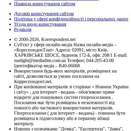
Правила користування сайтом
Договір користування сайтом
Політика у сфері конфіденційності і персональних даних
Угода щодо користування
Редакція
© 2000-2026, Korrespondent.net
Суб'єкт у сфері онлайн-медіа Назва онлайн-медіа –
«КореспонденТ.net» Адреса: 02091, місто Київ,
ХАРКІВСЬКЕ ШОСЕ, будинок 172-Б, офіс 208/1 E-mail:
sunlight@mediadim.com.ua
Телефон: 044-205-43-00
Ідентифікатор медіа – R40-06068
Використання будь-яких матеріалів, розміщених на
сайті, дозволяється за умови посилання на
Корреспондент.net.
При копіюванні матеріалів зі сторінки « Новини України
і світу» , для інтернет - видань - обов'язкове пряме
відкрите для пошукових систем гіперпосилання .
Посилання має бути розміщена в незалежності від
повного або часткового використання матеріалів.
Гіперпосилання ( для інтернет - видань) - повинна бути
розміщена в підзаголовку або в першому абзаці
матеріалу.
Новини з позначками "Думка", "Експертиза", "Заява",