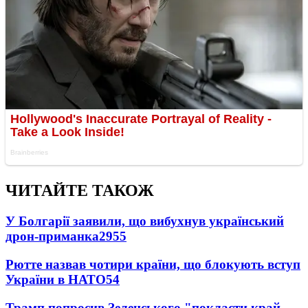
ЧИТАЙТЕ ТАКОЖ
У Болгарії заявили, що вибухнув український
дрон-приманка
2955
Рютте назвав чотири країни, що блокують вступ
України в НАТО
54
Трамп попросив Зеленського "покласти край