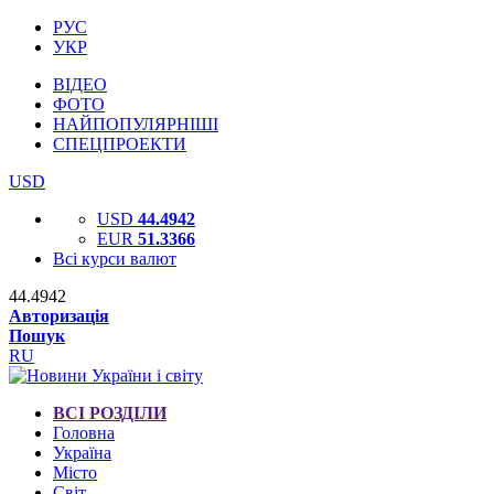
РУС
УКР
ВІДЕО
ФОТО
НАЙПОПУЛЯРНІШІ
СПЕЦПРОЕКТИ
USD
USD
44.4942
EUR
51.3366
Всі курси валют
44.4942
Авторизація
Пошук
RU
ВСІ РОЗДІЛИ
Головна
Україна
Місто
Світ