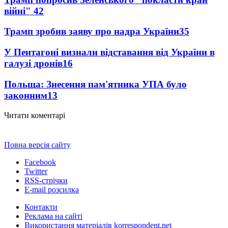
війні"
42
Трамп зробив заяву про надра України
35
У Пентагоні визнали відставання від України в
галузі дронів
16
Польща: Знесення пам'ятника УПА було
законним
13
Читати коментарі
Повна версія сайту
Facebook
Twitter
RSS-стрічки
E-mail розсилка
Контакти
Реклама на сайті
Використання матеріалів korrespondent.net