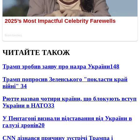
ЧИТАЙТЕ ТАКОЖ
Трамп зробив заяву про надра України
148
Трамп попросив Зеленського "покласти край
війні"
34
Рютте назвав чотири країни, що блокують вступ
України в НАТО
33
У Пентагоні визнали відставання від України в
галузі дронів
20
CNN дізнався причину зустрічі Трампа і