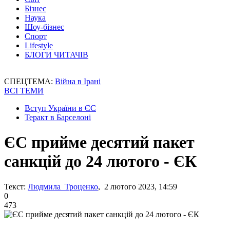
Бізнес
Наука
Шоу-бізнес
Спорт
Lifestyle
БЛОГИ ЧИТАЧІВ
СПЕЦТЕМА:
Війна в Ірані
ВСІ ТЕМИ
Вступ України в ЄС
Теракт в Барселоні
ЄС прийме десятий пакет
санкцій до 24 лютого - ЄК
Текст:
Людмила Троценко
, 2 лютого 2023, 14:59
0
473