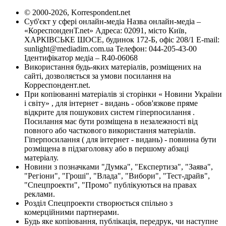
© 2000-2026, Korrespondent.net
Суб'єкт у сфері онлайн-медіа Назва онлайн-медіа –
«КореспонденТ.net» Адреса: 02091, місто Київ,
ХАРКІВСЬКЕ ШОСЕ, будинок 172-Б, офіс 208/1 E-mail:
sunlight@mediadim.com.ua
Телефон: 044-205-43-00
Ідентифікатор медіа – R40-06068
Використання будь-яких матеріалів, розміщених на
сайті, дозволяється за умови посилання на
Корреспондент.net.
При копіюванні матеріалів зі сторінки « Новини України
і світу» , для інтернет - видань - обов'язкове пряме
відкрите для пошукових систем гіперпосилання .
Посилання має бути розміщена в незалежності від
повного або часткового використання матеріалів.
Гіперпосилання ( для інтернет - видань) - повинна бути
розміщена в підзаголовку або в першому абзаці
матеріалу.
Новини з позначками "Думка", "Експертиза", "Заява",
"Регіони", "Гроші", "Влада", "Вибори", "Тест-драйв",
"Спецпроекти", "Промо" публікуються на правах
реклами.
Розділ Спецпроекти створюється спільно з
комерційними партнерами.
Будь яке копіювання, публікація, передрук, чи наступне