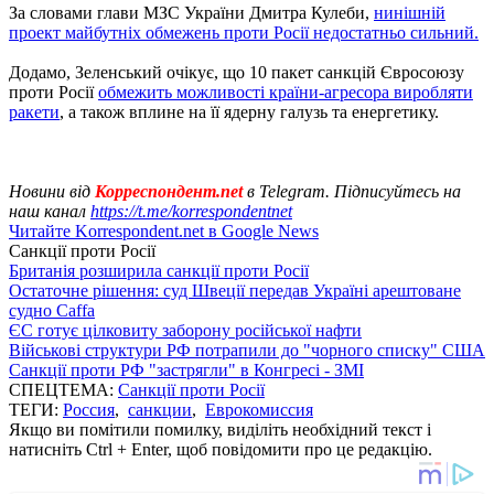
За словами глави МЗС України Дмитра Кулеби,
нинішній
проект майбутніх обмежень проти Росії недостатньо сильний.
Додамо, Зеленський очікує, що 10 пакет санкцій Євросоюзу
проти Росії
обмежить можливості країни-агресора виробляти
ракети
, а також вплине на її ядерну галузь та енергетику.
Новини від
Корреспондент.net
в Telegram. Підписуйтесь на
наш канал
https://t.me/korrespondentnet
Читайте Korrespondent.net в Google News
Санкції проти Росії
Британія розширила санкції проти Росії
Остаточне рішення: суд Швеції передав Україні арештоване
судно Caffa
ЄС готує цілковиту заборону російської нафти
Військові структури РФ потрапили до "чорного списку" США
Санкції проти РФ "застрягли" в Конгресі - ЗМІ
СПЕЦТЕМА:
Санкції проти Росії
ТЕГИ:
Россия
,
санкции
,
Еврокомиссия
Якщо ви помітили помилку, виділіть необхідний текст і
натисніть Ctrl + Enter, щоб повідомити про це редакцію.