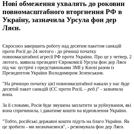
Нові обмеження ухвалять до роковин
повномасштабного вторгнення РФ в
Україну, зазначила Урсула фон дер
Ляєн.
Євросоюз завершить роботу над десятим пакетом санкцій
проти Росії до 24 лютого - до річниці початку
повномасштабної агресії РФ проти України. Про це у четвер, 2
лютого, заявила президент Єврокомісії Урсула фон дер Ляєн
під час зустрічі з представниками ЗМІ у Києві разом із
Президентом України Володимиром Зеленським.
"На річницю початку цієї повномасштабної навали у нас буде
десятий пакет санкцій (ЄС проти Росії,
– ред
.)" - зазначила
вона.
За її словами, Росія буде змушена заплатити за руйнування, які
вона спричинила, і даватиме кошти на відновлення України.
"Тобто, російські державні кошти підуть на благо України. Як
це зробити - ми визначаємося", - резюмувала фон дер Ляєн.