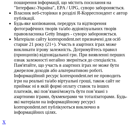
поширення інформації, що містить посилання на
"Інтерфакс-Україна", EPA / UPG, суворо забороняється.
Власник веб-сторінки в розділі Я-Корреспондент є автор
публікації.
Будь-яке копіювання, передрук та відтворення
фотографічних творів та/або аудіовізуальних творів
правовласника Getty Images - суворо забороняється.
Матеріали сайту korrespondent.net призначені для осіб
старше 21 року (21+). Участь в азартних іграх може
викликати ігрову залежність. Дотримуйтесь правил
(принципів) відповідальної гри. При виявленні перших
ознак залежності негайно зверніться до спеціаліста.
Пам'ятайте, що участь в азартних іграх не може бути
джерелом доходів або альтернативою роботі.
Інформаційний ресурс korrespondent.net не проводить
ігри на реальні та/або віртуальні гроші, також сайт не
приймає ні в якій формі оплату ставок та інших
платежів, які пов’язані/можуть бути пов’язані з
азартними іграми, букмекерами чи тоталізаторами. Будь-
які матеріали на інформаційному ресурсі
korrespondent.net публікуються виключно в
інформаційних цілях.
X