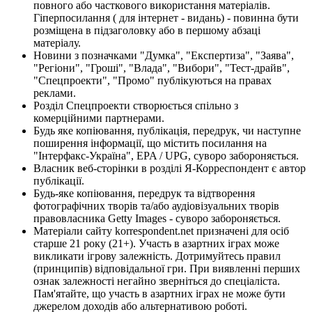
повного або часткового використання матеріалів.
Гіперпосилання ( для інтернет - видань) - повинна бути
розміщена в підзаголовку або в першому абзаці
матеріалу.
Новини з позначками "Думка", "Експертиза", "Заява",
"Регіони", "Гроші", "Влада", "Вибори", "Тест-драйв",
"Спецпроекти", "Промо" публікуються на правах
реклами.
Розділ Спецпроекти створюється спільно з
комерційними партнерами.
Будь яке копіювання, публікація, передрук, чи наступне
поширення інформації, що містить посилання на
"Інтерфакс-Україна", EPA / UPG, суворо забороняється.
Власник веб-сторінки в розділі Я-Корреспондент є автор
публікації.
Будь-яке копіювання, передрук та відтворення
фотографічних творів та/або аудіовізуальних творів
правовласника Getty Images - суворо забороняється.
Матеріали сайту korrespondent.net призначені для осіб
старше 21 року (21+). Участь в азартних іграх може
викликати ігрову залежність. Дотримуйтесь правил
(принципів) відповідальної гри. При виявленні перших
ознак залежності негайно зверніться до спеціаліста.
Пам'ятайте, що участь в азартних іграх не може бути
джерелом доходів або альтернативою роботі.