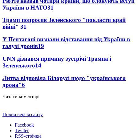
Рютте назвав чотири країни, що блокують вступ
України в НАТО
31
Трамп попросив Зеленського "покласти край
війні"
31
У Пентагоні визнали відставання від України в
галузі дронів
19
CNN дізнався причину зустрічі Трампа і
Зеленського
14
Литва відповіла Білорусі щодо "українського
дрона"
6
Читати коментарі
Повна версія сайту
Facebook
Twitter
RSS-стрічки