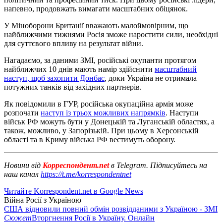
напевно, продовжать вимагати масштабних обіцянок.
У Міноборони Британії вважають малоймовірним, що
найближчими тижнями Росія зможе наростити сили, необхідні
для суттєвого впливу на результат війни.
Нагадаємо, за даними ЗМІ, російські окупанти протягом
найближчих 10 днів мають намір здійснити
масштабний
наступ, щоб захопити Донбас
, доки Україна не отримала
потужних танків від західних партнерів.
Як повідомили в ГУР, російська окупаційна армія може
розпочати
наступ із трьох можливих напрямків
. Наступи
військ РФ можуть бути у Донецькій та Луганській областях, а
також, можливо, у Запорізькій. При цьому в Херсонській
області та в Криму війська РФ вестимуть оборону.
Новини від
Корреспондент.net
в Telegram. Підписуйтесь на
наш канал
https://t.me/korrespondentnet
Читайте Korrespondent.net в Google News
Війна Росії з Україною
США відновили повний обмін розвідданими з Україною - ЗМІ
Сюжет
Вторгнення Росії в Україну. Онлайн