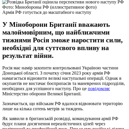
Фото: Минобороны РФ (иллюстративное фото)
Армія РФ готується до масштабного наступу
У Міноборони Британії вважають
малоймовірним, що найближчими
тижнями Росія зможе наростити сили,
необхідні для суттєвого впливу на
результат війни.
Росія має намір захопити контрольовані Україною частини
Донецької області. З початку січня 2023 року армія РФ
намагається відновити великі наступальні операції. Однак в
окупантів не вистачає боєприпасів та маневрених підрозділів,
необхідних для успішного наступу. Про це
повідомляє
Міністерство оборони Великої Британії.
Зазначається, що військам РФ вдалося відвоювати територію
лише на кілька сотень метрів за тиждень.
Як заявили в британській розвідці, командування армії РФ
будує плани досягнення нереалістичних цілей через
політичний та професійний тиск. При цьому російські лідери,