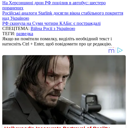
На Херсонщині дрон РФ поцілив в автобус: шестеро
поранених
Російські аналоги Starlink досягли вікна стабільного покриття
над Україною
РФ скинула на Суми чотири КАБи: є постраждалі
СПЕЦТЕМА:
Війна Росії з Україною
ТЕГИ:
разведка
Якщо ви помітили помилку, виділіть необхідний текст і
натисніть Ctrl + Enter, щоб повідомити про це редакцію.