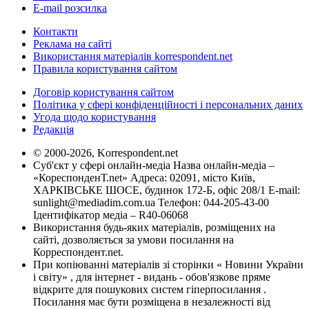
E-mail розсилка
Контакти
Реклама на сайті
Використання матеріалів korrespondent.net
Правила користування сайтом
Договір користування сайтом
Політика у сфері конфіденційності і персональних даних
Угода щодо користування
Редакція
© 2000-2026, Korrespondent.net
Суб'єкт у сфері онлайн-медіа Назва онлайн-медіа –
«КореспонденТ.net» Адреса: 02091, місто Київ,
ХАРКІВСЬКЕ ШОСЕ, будинок 172-Б, офіс 208/1 E-mail:
sunlight@mediadim.com.ua
Телефон: 044-205-43-00
Ідентифікатор медіа – R40-06068
Використання будь-яких матеріалів, розміщених на
сайті, дозволяється за умови посилання на
Корреспондент.net.
При копіюванні матеріалів зі сторінки « Новини України
і світу» , для інтернет - видань - обов'язкове пряме
відкрите для пошукових систем гіперпосилання .
Посилання має бути розміщена в незалежності від